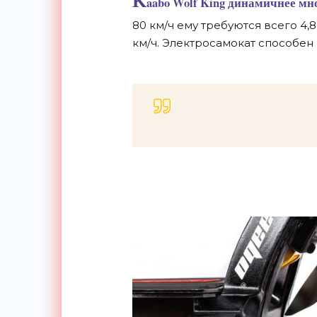
K
aabo Wolf King динамичнее мн
80 км/ч ему требуются всего 4,
км/ч. Электросамокат способен 