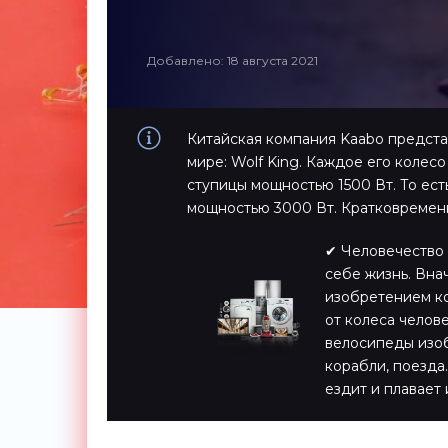
Добавлено: 18 августа 2021
Китайская компания Kaabo предста
мире: Wolf King. Каждое его колес
ступицы мощностью 1500 Вт. То ес
мощностью 3000 Вт. Кратковремен
✔ Человечество 
себе жизнь. Вна
изобретением ко
от колеса челов
велосипеды изоб
корабли, поезда…
ездит и плавает 