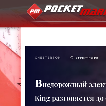
CHESTERTON
6 минут чтения
В
недорожный элект
King разгоняется до