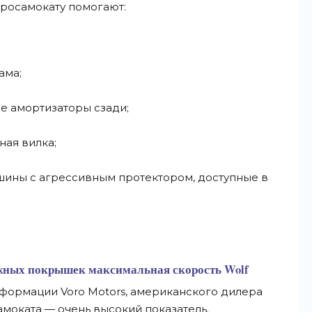
тросамокату помогают:
ама;
е амортизаторы сзади;
ая вилка;
ины с агрессивным протектором, доступные в
ожных покрышек максимальная скорость Wolf
информации Voro Motors, американского дилера
самоката — очень высокий показатель.