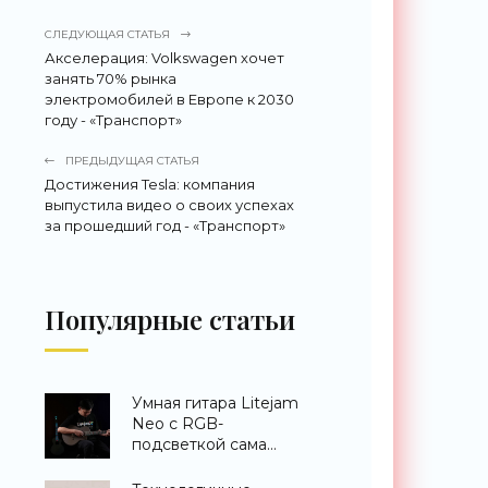
СЛЕДУЮЩАЯ СТАТЬЯ
Акселерация: Volkswagen хочет
занять 70% рынка
электромобилей в Европе к 2030
году - «Транспорт»
ПРЕДЫДУЩАЯ СТАТЬЯ
Достижения Tesla: компания
выпустила видео о своих успехах
за прошедший год - «Транспорт»
Популярные статьи
Умная гитара Litejam
Neo с RGB-
подсветкой сама
научит вас играть -
«Гаджеты»