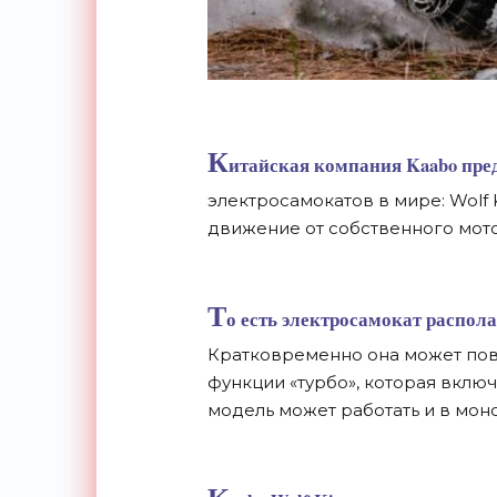
К
итайская компания Kaabo пре
электросамокатов в мире: Wolf 
движение от собственного мото
Т
о есть электросамокат распол
Кратковременно она может пов
функции «турбо», которая вклю
модель может работать и в мо