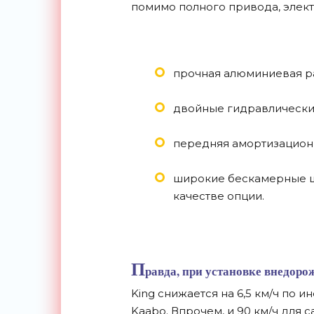
помимо полного привода, элек
прочная алюминиевая р
двойные гидравлически
передняя амортизационн
широкие бескамерные ш
качестве опции.
П
равда, при установке внедор
King снижается на 6,5 км/ч по 
Kaabo. Впрочем, и 90 км/ч для 