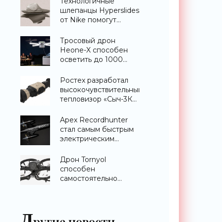
Технологичные
шлепанцы Hyperslides
от Nike помогут
расслабить усталые
ноги после
Тросовый дрон
тренировки -
Heone-X способен
«Гаджеты»
осветить до 1000
квадратных метров
земли -
Ростех разработал
«Беспилотники»
высокочувствительный
тепловизор «Сыч-3К»
с дальностью
распознавания до 2
Apex Recordhunter
км - «Гаджеты»
стал самым быстрым
электрическим
дроном в мире -
«Беспилотники»
Дрон Tornyol
способен
самостоятельно
отслеживать и
уничтожать комаров -
«Беспилотники»
Д
ругие новости