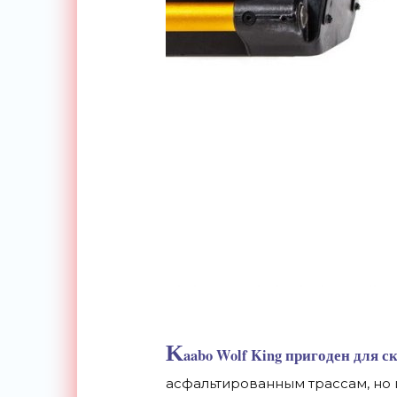
K
aabo Wolf King пригоден для 
асфальтированным трассам, но 