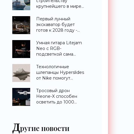
строительству
крупнейшего в мире
эсминца с системой
ПРО AEGIS -
Первый лунный
«Оружие»
экскаватор будет
готов к 2028 году -
«Техника»
Умная гитара Litejam
Neo с RGB-
подсветкой сама
научит вас играть -
«Гаджеты»
Технологичные
шлепанцы Hyperslides
от Nike помогут
расслабить усталые
ноги после
Тросовый дрон
тренировки -
Heone-X способен
«Гаджеты»
осветить до 1000
квадратных метров
земли -
«Беспилотники»
Д
ругие новости