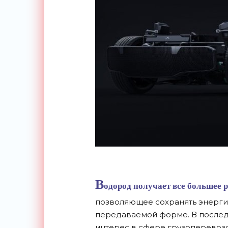
В
одород получает все большее 
позволяющее сохранять энерги
передаваемой форме. В послед
интерес в сфере грузоперевозо