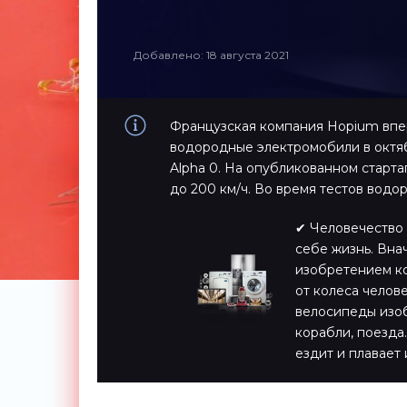
Добавлено: 18 августа 2021
Французская компания Hopium впе
водородные электромобили в октяб
Alpha 0. На опубликованном старта
до 200 км/ч. Во время тестов вод
✔ Человечество 
себе жизнь. Вна
изобретением ко
от колеса челов
велосипеды изоб
корабли, поезда…
ездит и плавает 