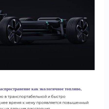
распространение как экологичное топливо,
ю в транспортабельной и быстро
нее время к нему проявляется повышенный
к на дальние расстояния.