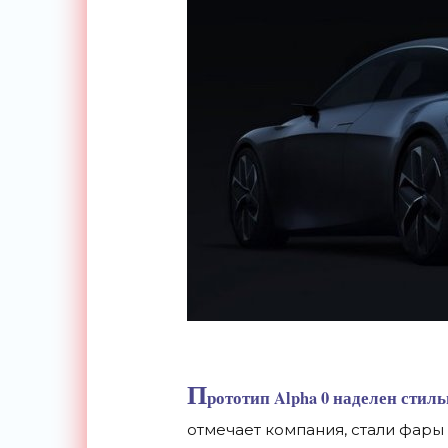
П
рототип Alpha 0 наделен сти
отмечает компания, стали фар