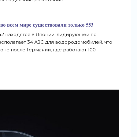
а во всем мире существовали только 553
42 находятся в Японии, лидирующей по
асполагает 34 АЗС для водородомобилей, что
ропе после Германии, где работают 100