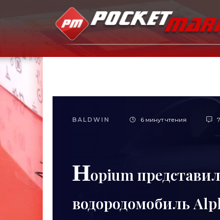
BALDWIN
6 минут чтения
7
H
opium представи
водородомобиль Alph