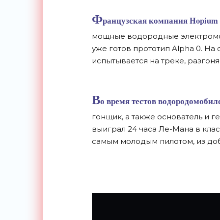
Ф
ранцузская компания Hopium 
мощные водородные электромоб
уже готов прототип Alpha 0. Н
испытывается на треке, разгоняя
В
о время тестов
водородомобил
гонщик, а также основатель и г
выиграл 24 часа Ле-Мана в клас
самым молодым пилотом, из доб