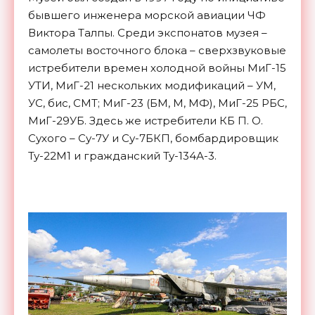
бывшего инженера морской авиации ЧФ
Виктора Талпы. Среди экспонатов музея –
самолеты восточного блока – сверхзвуковые
истребители времен холодной войны МиГ-15
УТИ, МиГ-21 нескольких модификаций – УМ,
УС, бис, СМТ; МиГ-23 (БМ, М, МФ), МиГ-25 РБС,
МиГ-29УБ. Здесь же истребители КБ П. О.
Сухого – Су-7У и Су-7БКП, бомбардировщик
Ту-22М1 и гражданский Ту-134А-3.