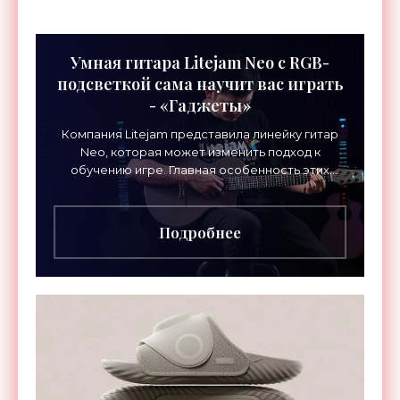
Умная гитара Litejam Neo с RGB-
подсветкой сама научит вас играть
- «Гаджеты»
Компания Litejam представила линейку гитар
Neo, которая может изменить подход к
обучению игре. Главная особенность этих
инструментов – встроенная RGB-подсветка
грифа. Светодиоды
Подробнее