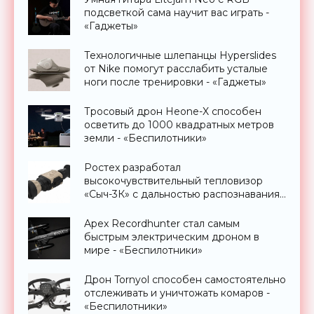
подсветкой сама научит вас играть -
«Гаджеты»
Технологичные шлепанцы Hyperslides
от Nike помогут расслабить усталые
ноги после тренировки - «Гаджеты»
Тросовый дрон Heone-X способен
осветить до 1000 квадратных метров
земли - «Беспилотники»
Ростех разработал
высокочувствительный тепловизор
«Сыч-3К» с дальностью распознавания
до 2 км - «Гаджеты»
Apex Recordhunter стал самым
быстрым электрическим дроном в
мире - «Беспилотники»
Дрон Tornyol способен самостоятельно
отслеживать и уничтожать комаров -
«Беспилотники»