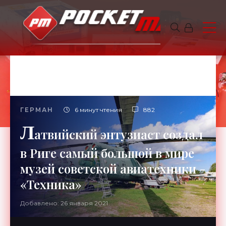
ГЕРМАН
6 минут чтения
882
Л
атвийский энтузиаст создал
в Риге самый большой в мире
музей советской авиатехники -
«Техника»
Добавлено: 26 января 2021