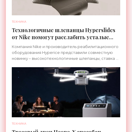
ТЕХНИКА
Технологичные шлепанцы Hyperslides
от Nike помогут расслабить усталые
ноги после тренировки - «Гаджеты»
Компания Nike и производитель реабилитационного
оборудования Hyperice представили совместную
новинку – высокотехнологичные шлепанцы, ставка в
которых сделана на сочетание тепла и вибрации.
ТЕХНИКА