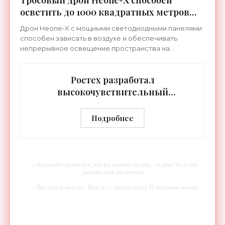
Тросовый дрон Heone-X способен
осветить до 1000 квадратных метров
земли - «Беспилотники»
Дрон Heone-X с мощными светодиодными панелями
способен зависать в воздухе и обеспечивать
непрерывное освещение пространства на
протяжении целых суток. В отличие от стационарных
источников света,
Ростех разработал
высокочувствительный
тепловизор «Сыч-3К» с
дальностью распознавания до 2 км
Подробнее
- «Гаджеты»
-- Начинайте делать все, что вы можете сделать – и даже то, о чем
можете хотя бы мечтать.
-- Все дело в мыслях. Мысль — начало всего. И мыслями можно
управлять. И поэтому главное дело совершенствования: работать над
мыслями.
-- Идите уверенно по направлению к мечте. Живите той жизнью,