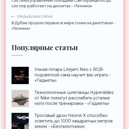
Система управления поездами Сан-Франциско до
сих пор работает на дискетах - «Техника»
ПРЕДЫДУЩАЯ СТАТЬЯ
В Дубае прошли первые в мире гонки на джетпаках -
«Техника»
Популярные статьи
Умная гитара Litejam Neo с RGB-
подсветкой сама научит вас играть -
«Гаджеты»
Технологичные шлепанцы Hyperslides
от Nike помогут расслабить усталые
ноги после тренировки - «Гаджеты»
Тросовый дрон Heone-X способен
осветить до 1000 квадратных метров
земли - «Беспилотники»