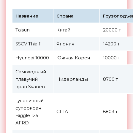
Название
Страна
Грузоподъе
Taisun
Китай
20000 т
SSCV Thialf
Япония
14200 т
Hyundai 10000
Южная Корея
10000 т
Самоходный
плавучий
Нидерланды
8700 т
кран Svanen
Гусеничный
суперкран
США
6803 т
Biggle 125
AFRD