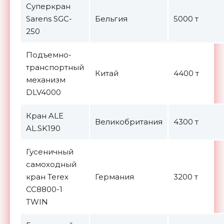
Суперкран
Sarens SGC-
Бельгия
5000 т
250
Подъемно-
транспортный
Китай
4400 т
механизм
DLV4000
Кран ALE
Великобритания
4300 т
AL.SK190
Гусеничный
самоходный
кран Terex
Германия
3200 т
CC8800-1
TWIN