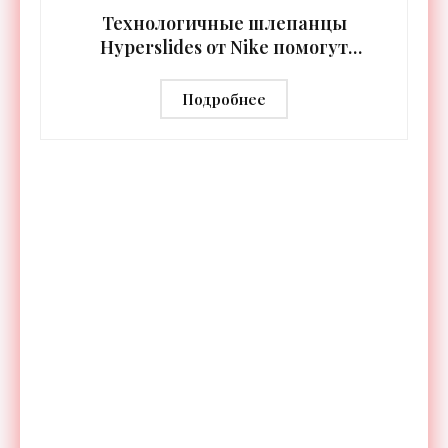
Технологичные шлепанцы
Hyperslides от Nike помогут
расслабить усталые ноги после
тренировки - «Гаджеты»
Подробнее