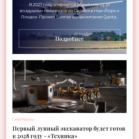
В 2027 году откроется новый маршрут
воздушных перевозок из Сиднея в Нью-Йорк и
Лондон. Проект Sunrise авиакомпании Qantas
Airways организует беспосадочные перелеты
длительностью до 24
Подробнее
СМАРТФОНЫ
Первый лунный экскаватор будет готов
к 2028 году - «Техника»