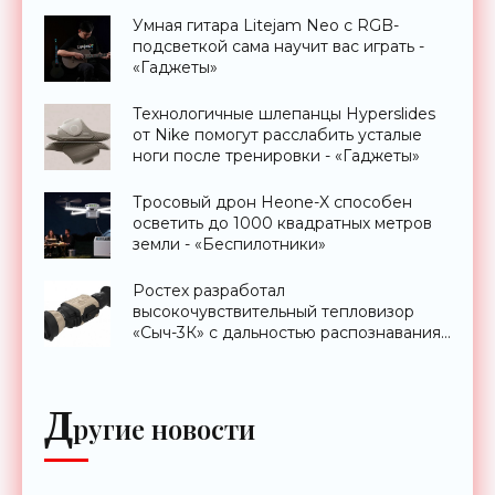
Умная гитара Litejam Neo с RGB-
подсветкой сама научит вас играть -
«Гаджеты»
Технологичные шлепанцы Hyperslides
от Nike помогут расслабить усталые
ноги после тренировки - «Гаджеты»
Тросовый дрон Heone-X способен
осветить до 1000 квадратных метров
земли - «Беспилотники»
Ростех разработал
высокочувствительный тепловизор
«Сыч-3К» с дальностью распознавания
до 2 км - «Гаджеты»
Д
ругие новости