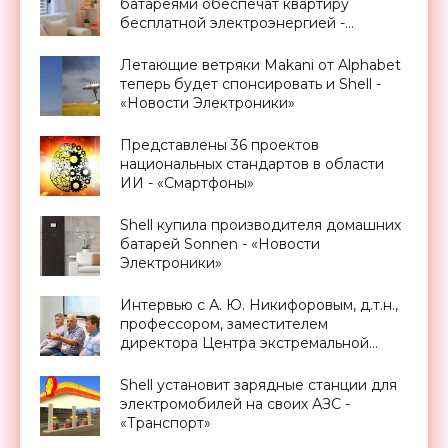
батареями обеспечат квартиру
бесплатной электроэнергией -
«Новости Электроники»
Летающие ветряки Makani от Alphabet
теперь будет спонсировать и Shell -
«Новости Электроники»
Представлены 36 проектов
национальных стандартов в области
ИИ - «Смартфоны»
Shell купила производителя домашних
батарей Sonnen - «Новости
Электроники»
Интервью с А. Ю. Никифоровым, д.т.н.,
профессором, заместителем
директора Центра экстремальной
прикладной электроники НИЯУ
МИФИ - «Смартфоны»
Shell установит зарядные станции для
электромобилей на своих АЗС -
«Транспорт»