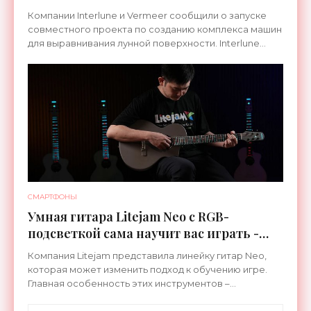
Компании Interlune и Vermeer сообщили о запуске
совместного проекта по созданию комплекса машин
для выравнивания лунной поверхности. Interlune
специализируется на робототехнике и космической
СМАРТФОНЫ
Умная гитара Litejam Neo с RGB-
подсветкой сама научит вас играть -
«Гаджеты»
Компания Litejam представила линейку гитар Neo,
которая может изменить подход к обучению игре.
Главная особенность этих инструментов –
встроенная RGB-подсветка грифа. Светодиоды
синхронизируются с