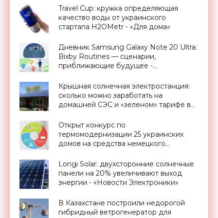
Travel Cup: кружка определяющая
качество воды от украинского
стартапа H2OMetr - «Для дома»
Дневник Samsung Galaxy Note 20 Ultra:
Bixby Routines — сценарии,
приближающие будущее -
«Смартфоны»
Крышная солнечная электростанция:
сколько можно заработать на
домашней СЭС и «зеленом» тарифе в
Украине - «Новости Электроники»
Открыт конкурс по
термомодернизации 25 украинских
домов на средства немецкого
правительства - «Новости
Электроники»
Longi Solar: двухсторонние солнечные
панели на 20% увеличивают выход
энергии - «Новости Электроники»
В Казахстане построили недорогой
гибридный ветрогенератор для