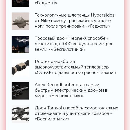
«Гаджеты»
Технологичные шлепанцы Hyperslides
от Nike помогут расслабить усталые
ноги после тренировки - «Гаджеты»
Тросовый дрон Heone-X способен
осветить до 1000 квадратных метров
земли - «Беспилотники»
Ростех разработал
высокочувствительный тепловизор
«Сыч-3К» с дальностью распознавания
до 2 км - «Гаджеты»
Apex Recordhunter стал самым
быстрым электрическим дроном в
мире - «Беспилотники»
Дрон Tornyol способен самостоятельно
отслеживать и уничтожать комаров -
«Беспилотники»