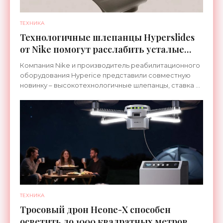
ТЕХНИКА
Технологичные шлепанцы Hyperslides
от Nike помогут расслабить усталые
ноги после тренировки - «Гаджеты»
Компания Nike и производитель реабилитационного
оборудования Hyperice представили совместную
новинку – высокотехнологичные шлепанцы, ставка в
которых сделана на сочетание тепла и вибрации.
ТЕХНИКА
Тросовый дрон Heone-X способен
осветить до 1000 квадратных метров