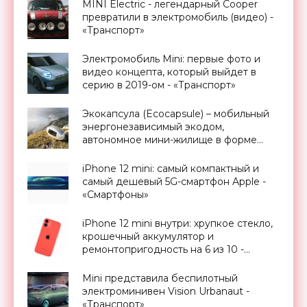
MINI Electric - легендарный Cooper
превратили в электромобиль (видео) -
«Транспорт»
Электромобиль Mini: первые фото и
видео концепта, который выйдет в
серию в 2019-ом - «Транспорт»
Экокапсула (Ecocapsule) – мобильный
энергонезависимый экодом,
автономное мини-жилище в форме
яйца от компании Nice Architects -
«Архитектура»
iPhone 12 mini: самый компактный и
самый дешевый 5G-смартфон Apple -
«Смартфоны»
iPhone 12 mini внутри: хрупкое стекло,
крошечный аккумулятор и
ремонтопригодность на 6 из 10 -
«Смартфоны»
Mini представила беспилотный
электроминивен Vision Urbanaut -
«Транспорт»