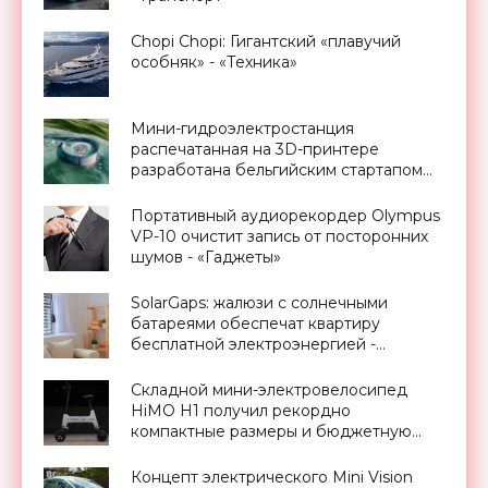
Chopi Chopi: Гигантский «плавучий
особняк» - «Техника»
Мини-гидроэлектростанция
распечатанная на 3D-принтере
разработана бельгийским стартапом
Turbulent - «Новости Электроники»
Портативный аудиорекордер Olympus
VP-10 очистит запись от посторонних
шумов - «Гаджеты»
SolarGaps: жалюзи с солнечными
батареями обеспечат квартиру
бесплатной электроэнергией -
«Новости Электроники»
Складной мини-электровелосипед
HiMO H1 получил рекордно
компактные размеры и бюджетную
цену - «Транспорт»
Концепт электрического Mini Vision