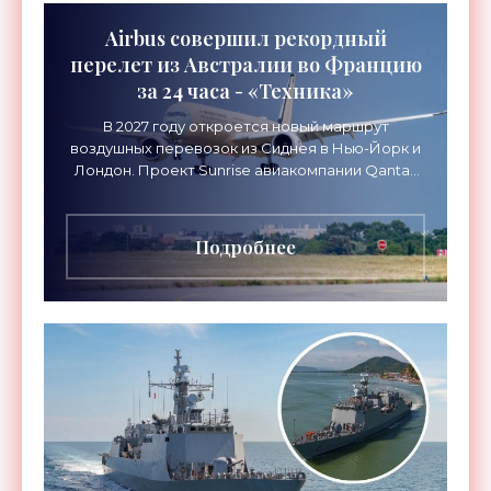
Airbus совершил рекордный
перелет из Австралии во Францию
за 24 часа - «Техника»
В 2027 году откроется новый маршрут
воздушных перевозок из Сиднея в Нью-Йорк и
Лондон. Проект Sunrise авиакомпании Qantas
Airways организует беспосадочные перелеты
длительностью до 24
Подробнее