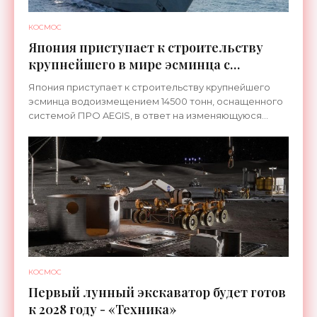
КОСМОС
Япония приступает к строительству
крупнейшего в мире эсминца с
системой ПРО AEGIS - «Оружие»
Япония приступает к строительству крупнейшего
эсминца водоизмещением 14500 тонн, оснащенного
системой ПРО AEGIS, в ответ на изменяющуюся
ситуацию в Восточной Азии — в частности, на
ракетные
КОСМОС
Первый лунный экскаватор будет готов
к 2028 году - «Техника»