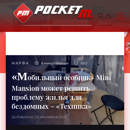
МАРФА
6 минут чтения
630
«М
обильный особняк» Mini
Mansion может решить
проблему жилья для
бездомных - «Техника»
Добавлено: 22 сентября 2023