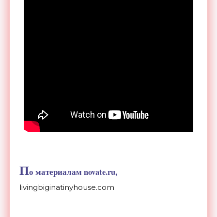
П
о материалам novate.ru,
livingbiginatinyhouse.com