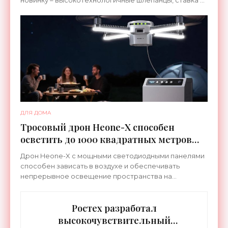
новинку – высокотехнологичные шлепанцы, ставка в
которых сделана на сочетание тепла и вибрации.
ДЛЯ ДОМА
Тросовый дрон Heone-X способен
осветить до 1000 квадратных метров
земли - «Беспилотники»
Дрон Heone-X с мощными светодиодными панелями
способен зависать в воздухе и обеспечивать
непрерывное освещение пространства на
протяжении целых суток. В отличие от стационарных
источников света,
Ростех разработал
высокочувствительный