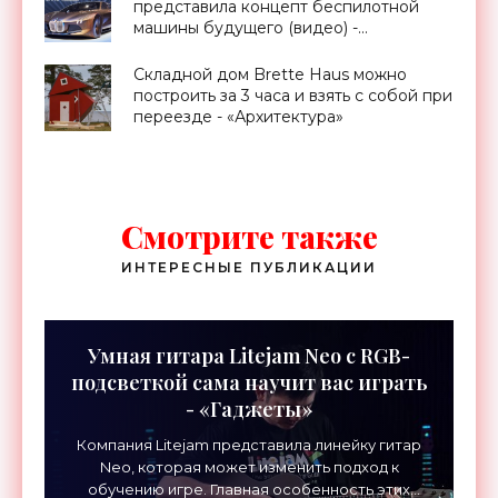
представила концепт беспилотной
машины будущего (видео) -
«Транспорт»
Складной дом Brette Haus можно
построить за 3 часа и взять с собой при
переезде - «Архитектура»
Смотрите также
ИНТЕРЕСНЫЕ ПУБЛИКАЦИИ
Умная гитара Litejam Neo с RGB-
подсветкой сама научит вас играть
- «Гаджеты»
Компания Litejam представила линейку гитар
Neo, которая может изменить подход к
обучению игре. Главная особенность этих