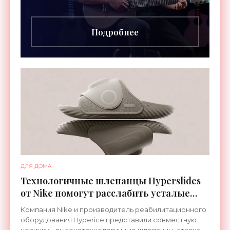
инструментов – встроенная RGB-подсветка
грифа. Светодиоды
Подробнее
ДЛЯ ДОМА
Технологичные шлепанцы Hyperslides
от Nike помогут расслабить усталые
ноги после тренировки - «Гаджеты»
Компания Nike и производитель реабилитационного
оборудования Hyperice представили совместную