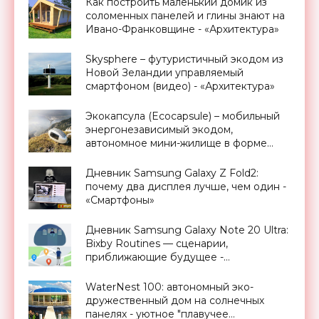
Как построить маленький домик из
соломенных панелей и глины знают на
Ивано-Франковщине - «Архитектура»
Skysphere – футуристичный экодом из
Новой Зеландии управляемый
смартфоном (видео) - «Архитектура»
Экокапсула (Ecocapsule) – мобильный
энергонезависимый экодом,
автономное мини-жилище в форме
яйца от компании Nice Architects -
«Архитектура»
Дневник Samsung Galaxy Z Fold2:
почему два дисплея лучше, чем один -
«Смартфоны»
Дневник Samsung Galaxy Note 20 Ultra:
Bixby Routines — сценарии,
приближающие будущее -
«Смартфоны»
WaterNest 100: автономный эко-
дружественный дом на солнечных
панелях - уютное "плавучее