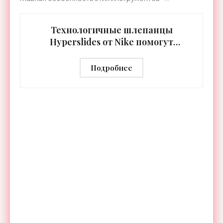
встроенная RGB-подсветка грифа. Светодиоды
синхронизируются с
Технологичные шлепанцы
Hyperslides от Nike помогут
расслабить усталые ноги после
тренировки - «Гаджеты»
Подробнее