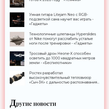
Умная гитара Litejam Neo с RGB-
подсветкой сама научит вас играть -
«Гаджеты»
Технологичные шлепанцы Hyperslides
от Nike помогут расслабить усталые
ноги после тренировки - «Гаджеты»
Тросовый дрон Heone-X способен
осветить до 1000 квадратных метров
земли - «Беспилотники»
Ростех разработал
высокочувствительный тепловизор
«Сыч-3К» с дальностью распознавания
до 2 км - «Гаджеты»
Д
ругие новости