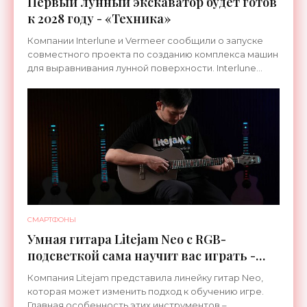
Первый лунный экскаватор будет готов
к 2028 году - «Техника»
Компании Interlune и Vermeer сообщили о запуске
совместного проекта по созданию комплекса машин
для выравнивания лунной поверхности. Interlune
специализируется на робототехнике и космической
СМАРТФОНЫ
Умная гитара Litejam Neo с RGB-
подсветкой сама научит вас играть -
«Гаджеты»
Компания Litejam представила линейку гитар Neo,
которая может изменить подход к обучению игре.
Главная особенность этих инструментов –