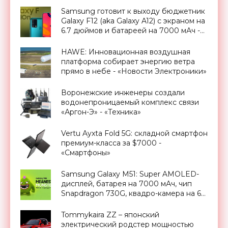
«Смартфоны»
Samsung готовит к выходу бюджетник
Galaxy F12 (aka Galaxy A12) с экраном на
6.7 дюймов и батареей на 7000 мАч -
«Смартфоны»
HAWE: Инновационная воздушная
платформа собирает энергию ветра
прямо в небе - «Новости Электроники»
Воронежские инженеры создали
водонепроницаемый комплекс связи
«Аргон-Э» - «Техника»
Vertu Ayxta Fold 5G: складной смартфон
премиум-класса за $7000 -
«Смартфоны»
Samsung Galaxy M51: Super AMOLED-
дисплей, батарея на 7000 мАч, чип
Snapdragon 730G, квадро-камера на 64
Мп и ценник от $340 - «Смартфоны»
Tommykaira ZZ – японский
электрический родстер мощностью