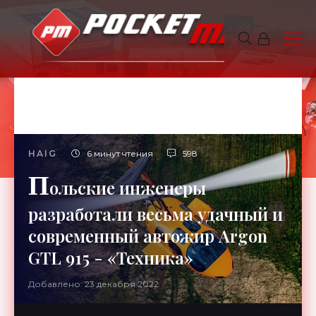
HAIG
6 минут чтения
598
П
ольские инженеры
разработали весьма удачный и
современный автожир Argon
GTL 915 - «Техника»
Добавлено: 23 декабря 2022