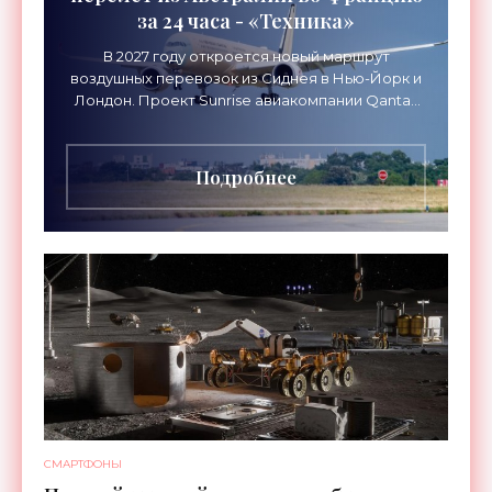
за 24 часа - «Техника»
В 2027 году откроется новый маршрут
воздушных перевозок из Сиднея в Нью-Йорк и
Лондон. Проект Sunrise авиакомпании Qantas
Airways организует беспосадочные перелеты
длительностью до 24
Подробнее
СМАРТФОНЫ