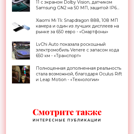
11 с экраном Dolby Vision, датчиком
Samsung GN2 на 50 МП, защитой IP68
и батареей на 5000 мАч за $761 -
«Смартфоны»
Xiaomi Mi 11i: Snapdragon 888, 108 МП
камера и один из лучших дисплеев на
рынке за 650 евро - «Смартфоны»
LvChi Auto показала роскошный
электромобиль Venere с запасом хода
650 км - «Транспорт»
Полноценная дополненная реальность
стала возможной, благодаря Oculus Rift
и Leap Motion - «Технологии»
Смотрите также
ИНТЕРЕСНЫЕ ПУБЛИКАЦИИ