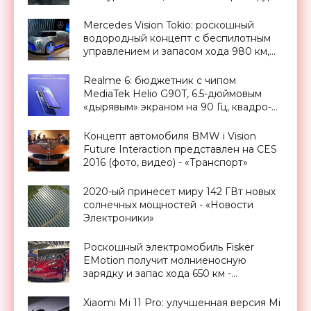
2015 - «Транспорт»
Mercedes Vision Tokio: роскошный
водородный концепт с беспилотным
управлением и запасом хода 980 км,
Токийский автосалон 2015 -
«Транспорт»
Realme 6: бюджетник с чипом
MediaTek Helio G90T, 6.5-дюймовым
«дырявым» экраном на 90 Гц, квадро-
камерой, быстрой зарядкой VOOC
Super Charge и ценником от $175 -
Концепт автомобиля BMW i Vision
«Смартфоны»
Future Interaction представлен на CES
2016 (фото, видео) - «Транспорт»
2020-ый принесет миру 142 ГВт новых
солнечных мощностей - «Новости
Электроники»
Роскошный электромобиль Fisker
EMotion получит молниеносную
зарядку и запас хода 650 км -
«Транспорт»
Xiaomi Mi 11 Pro: улучшенная версия Mi