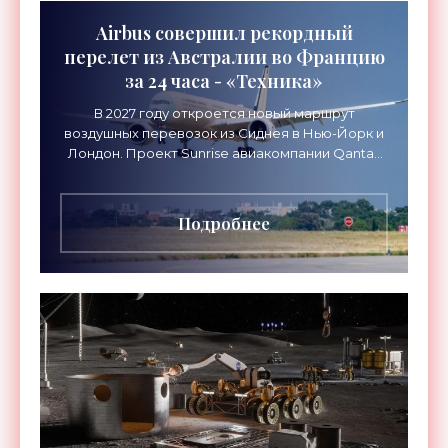
Airbus совершил рекордный
перелет из Австралии во Францию
за 24 часа - «Техника»
В 2027 году откроется новый маршрут
воздушных перевозок из Сиднея в Нью-Йорк и
Лондон. Проект Sunrise авиакомпании Qantas
Airways организует беспосадочные перелеты
длительностью до 24
Подробнее