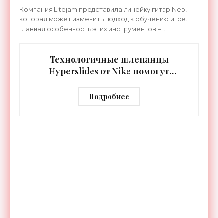
«Гаджеты»
Компания Litejam представила линейку гитар Neo,
которая может изменить подход к обучению игре.
Главная особенность этих инструментов –
встроенная RGB-подсветка грифа. Светодиоды
синхронизируются с
Технологичные шлепанцы
Hyperslides от Nike помогут
расслабить усталые ноги после
тренировки - «Гаджеты»
Подробнее