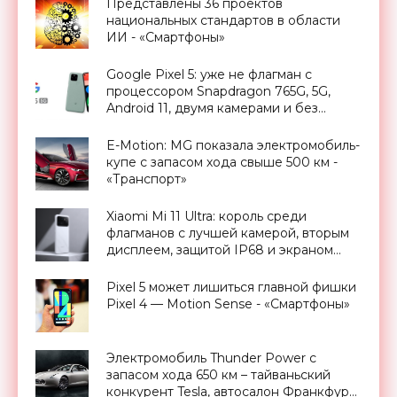
Представлены 36 проектов
национальных стандартов в области
ИИ - «Смартфоны»
Google Pixel 5: уже не флагман с
процессором Snapdragon 765G, 5G,
Android 11, двумя камерами и без
Motion Sense за $700 - «Смартфоны»
E-Motion: MG показала электромобиль-
купе с запасом хода свыше 500 км -
«Транспорт»
Xiaomi Mi 11 Ultra: король среди
флагманов с лучшей камерой, вторым
дисплеем, защитой IP68 и экраном
Dolby Vision за $900 - «Смартфоны»
Pixel 5 может лишиться главной фишки
Pixel 4 — Motion Sense - «Смартфоны»
Электромобиль Thunder Power с
запасом хода 650 км – тайваньский
конкурент Tesla, автосалон Франкфурт