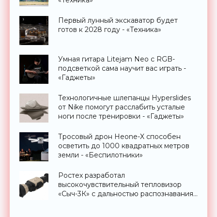
Первый лунный экскаватор будет
готов к 2028 году - «Техника»
Умная гитара Litejam Neo с RGB-
подсветкой сама научит вас играть -
«Гаджеты»
Технологичные шлепанцы Hyperslides
от Nike помогут расслабить усталые
ноги после тренировки - «Гаджеты»
Тросовый дрон Heone-X способен
осветить до 1000 квадратных метров
земли - «Беспилотники»
Ростех разработал
высокочувствительный тепловизор
«Сыч-3К» с дальностью распознавания
до 2 км - «Гаджеты»