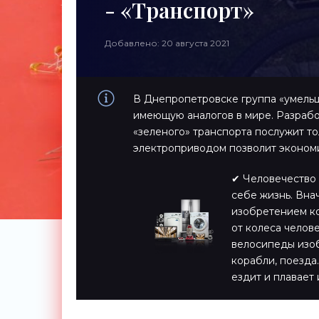
- «Транспорт»
Добавлено: 20 августа 2021
В Днепропетровске группа «умельц
имеющую аналогов в мире. Разрабо
«зеленого» транспорта послужит то
электроприводом позволит экономи
✔ Человечество 
себе жизнь. Вна
изобретением ко
от колеса челов
велосипеды изоб
корабли, поезда…
ездит и плавает 