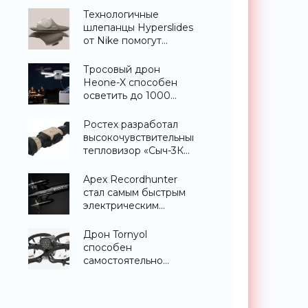
«Гаджеты»
Технологичные
шлепанцы Hyperslides
от Nike помогут
расслабить усталые
ноги после
Тросовый дрон
тренировки -
Heone-X способен
«Гаджеты»
осветить до 1000
квадратных метров
земли -
Ростех разработал
«Беспилотники»
высокочувствительный
тепловизор «Сыч-3К»
с дальностью
распознавания до 2
Apex Recordhunter
км - «Гаджеты»
стал самым быстрым
электрическим
дроном в мире -
«Беспилотники»
Дрон Tornyol
способен
самостоятельно
отслеживать и
уничтожать комаров -
«Беспилотники»