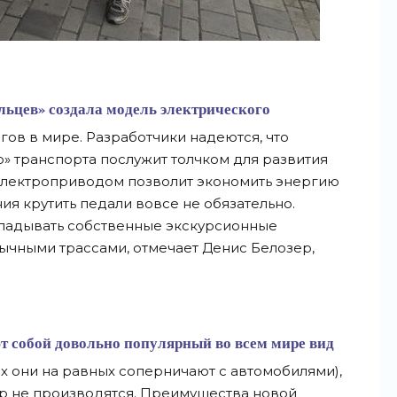
ьцев» создала модель электрического
ов в мире. Разработчики надеются, что
о» транспорта послужит толчком для развития
 электроприводом позволит экономить энергию
я крутить педали вовсе не обязательно.
кладывать собственные экскурсионные
бычными трассами, отмечает Денис Белозер,
т собой довольно популярный во всем мире вид
ах они на равных соперничают с автомобилями),
ор не производятся. Преимущества новой