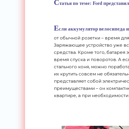
С
татья по теме: Ford представ
Е
сли аккумулятор велосипеда ис
от обычной розетки – время для
Заряжающее устройство уже вс
средства. Кроме того, батарея
время спуска и поворотов. А ес
стального коня, можно поработ
их крутить совсем не обязатель
представляет собой электриче
преимуществами – он компактне
квартире, а при необходимости