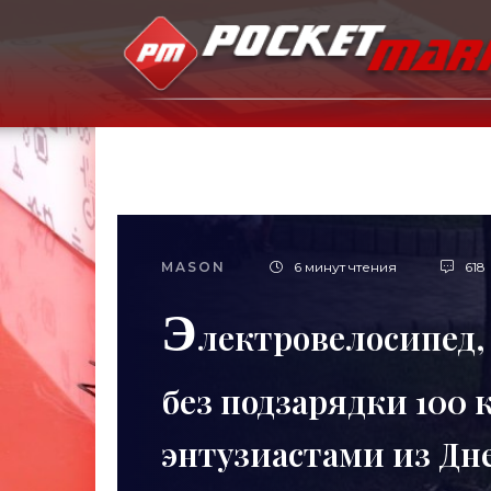
MASON
6 минут чтения
618
Э
лектровелосипед,
без подзарядки 100 
энтузиастами из Дн