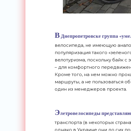
В
Днепропетровске группа «умел
велосипеда, не имеющую аналог
популяризация такого «зеленог
велотуризма, поскольку байк с
– для комфортного передвижени
Кроме того, на нем можно про
маршруты, а не пользоваться о
один из менеджеров проекта.
Э
летровелосипеды представляю
транспорта (в некоторых стран
однако в Украине они до сих п