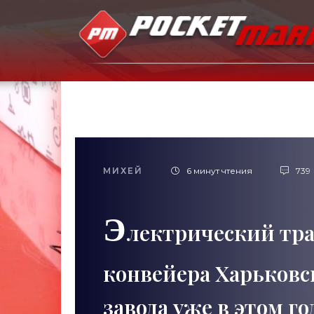
МИХЕЙ
6 минут чтения
739
Э
лектрический трак
конвейера Харьковс
завода уже в этом го