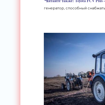
Ч
итайте также: Toyota FCV Plu
генератор, способный снабжат