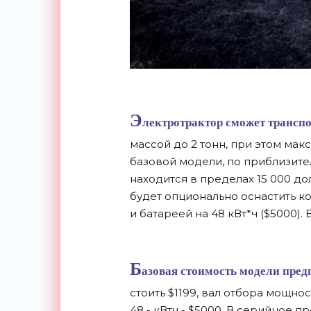
Э
лектротрактор сможет трансп
массой до 2 тонн, при этом мак
базовой модели, по приблизите
находится в пределах 15 000 д
будет опционально оснастить к
и батареей на 48 кВт*ч ($5000)
Б
азовая стоимость модели предп
стоить $1199, вал отбора мощнос
48 - кВтч - $5000. В серийное 