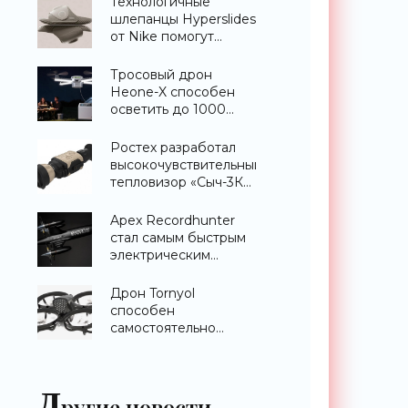
Технологичные
шлепанцы Hyperslides
от Nike помогут
расслабить усталые
ноги после
Тросовый дрон
тренировки -
Heone-X способен
«Гаджеты»
осветить до 1000
квадратных метров
земли -
Ростех разработал
«Беспилотники»
высокочувствительный
тепловизор «Сыч-3К»
с дальностью
распознавания до 2
Apex Recordhunter
км - «Гаджеты»
стал самым быстрым
электрическим
дроном в мире -
«Беспилотники»
Дрон Tornyol
способен
самостоятельно
отслеживать и
уничтожать комаров -
«Беспилотники»
Д
ругие новости