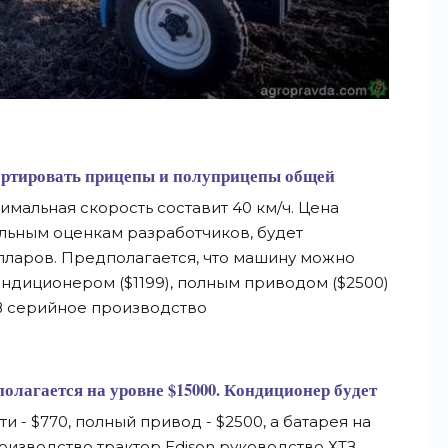
ортировать прицепы и полуприцепы общей
симальная скорость составит 40 км/ч. Цена
льным оценкам разработчиков, будет
олларов. Предполагается, что машину можно
ондиционером ($1199), полным приводом ($2500)
. В серийное производство
олагается на уровне $15000. Кондиционер будет
ти - $770, полный привод - $2500, а батарея на
производство трактор Edison руководство ХТЗ