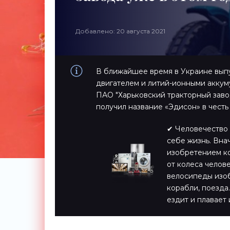
Добавлено: 20 августа 2021
В ближайшее время в Украине выпу
двигателем и литий-ионными аккум
ПАО "Харьковский тракторный заво
получил название «Эдисон» в честь
✔ Человечество 
себе жизнь. Вна
изобретением ко
от колеса челов
велосипеды изоб
корабли, поезда…
ездит и плавает 