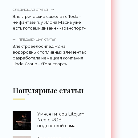
СЛЕДУЮЩАЯ СТАТЬЯ
Электрические самолеты Tesla –
не фантазия, у Илона Маска уже
есть готовый дизайн - «Транспорт»
ПРЕДЫДУЩАЯ СТАТЬЯ
Электровелосипед H2 на
водородных топливных элементах
разработала немецкая компания
Linde Group - «Транспорт»
Популярные статьи
Умная гитара Litejam
Neo с RGB-
подсветкой сама
научит вас играть -
«Гаджеты»