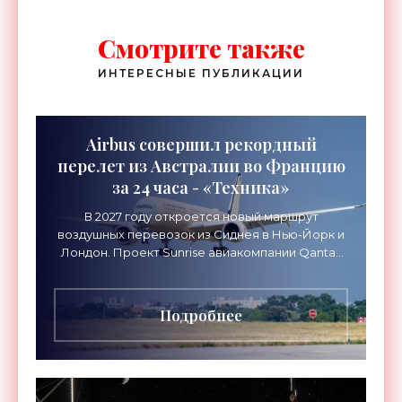
Смотрите также
ИНТЕРЕСНЫЕ ПУБЛИКАЦИИ
Airbus совершил рекордный
перелет из Австралии во Францию
за 24 часа - «Техника»
В 2027 году откроется новый маршрут
воздушных перевозок из Сиднея в Нью-Йорк и
Лондон. Проект Sunrise авиакомпании Qantas
Airways организует беспосадочные перелеты
длительностью до 24
Подробнее