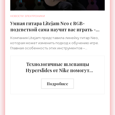
НОВОСТИ ЭЛЕКТРОНИКИ
Умная гитара Litejam Neo с RGB-
подсветкой сама научит вас играть -
«Гаджеты»
Компания Litejam представила линейку гитар Neo,
которая может изменить подход к обучению игре.
Главная особенность этих инструментов –
встроенная RGB-подсветка грифа. Светодиоды
синхронизируются с
Технологичные шлепанцы
Hyperslides от Nike помогут
расслабить усталые ноги после
тренировки - «Гаджеты»
Подробнее