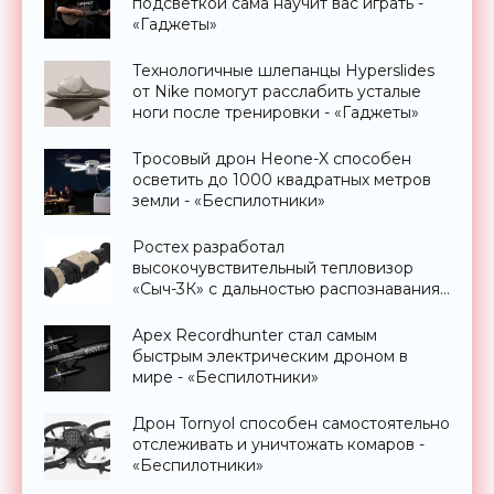
подсветкой сама научит вас играть -
«Гаджеты»
Технологичные шлепанцы Hyperslides
от Nike помогут расслабить усталые
ноги после тренировки - «Гаджеты»
Тросовый дрон Heone-X способен
осветить до 1000 квадратных метров
земли - «Беспилотники»
Ростех разработал
высокочувствительный тепловизор
«Сыч-3К» с дальностью распознавания
до 2 км - «Гаджеты»
Apex Recordhunter стал самым
быстрым электрическим дроном в
мире - «Беспилотники»
Дрон Tornyol способен самостоятельно
отслеживать и уничтожать комаров -
«Беспилотники»