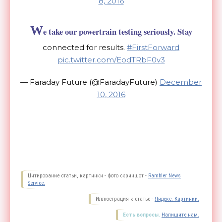
8, 2016
W
e take our powertrain testing seriously. Stay
connected for results.
#FirstForward
pic.twitter.com/EodTRbF0v3
— Faraday Future (@FaradayFuture)
December
10, 2016
Цитирование статьи, картинки - фото скриншот -
Rambler News
Service.
Иллюстрация к статье -
Яндекс. Картинки.
Есть вопросы.
Напишите нам.