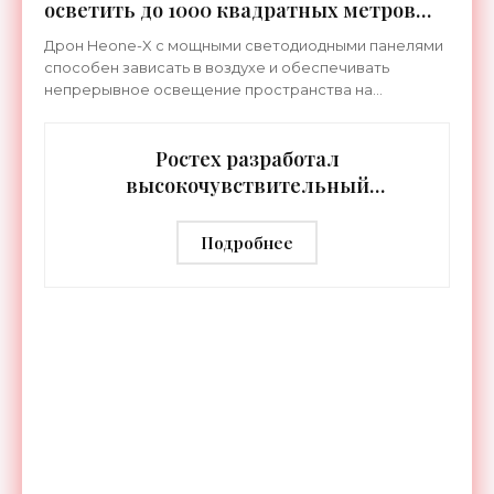
осветить до 1000 квадратных метров
земли - «Беспилотники»
Дрон Heone-X с мощными светодиодными панелями
способен зависать в воздухе и обеспечивать
непрерывное освещение пространства на
протяжении целых суток. В отличие от стационарных
источников света,
Ростех разработал
высокочувствительный
тепловизор «Сыч-3К» с
дальностью распознавания до 2 км
Подробнее
- «Гаджеты»