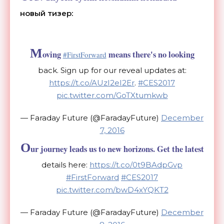
новый тизер:
M
oving
means there's no looking
#FirstForward
back. Sign up for our reveal updates at:
https://t.co/AUzI2eI2Er
.
#CES2017
pic.twitter.com/GoTXtumkwb
— Faraday Future (@FaradayFuture)
December
7, 2016
O
ur journey leads us to new horizons. Get the latest
details here:
https://t.co/0t9BAdpGvp
#FirstForward
#CES2017
pic.twitter.com/bwD4xYQKT2
— Faraday Future (@FaradayFuture)
December