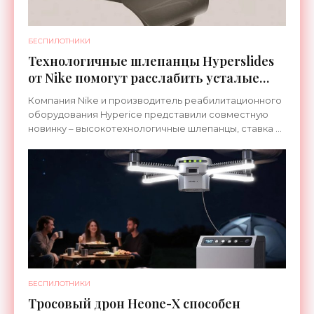
БЕСПИЛОТНИКИ
Технологичные шлепанцы Hyperslides
от Nike помогут расслабить усталые
ноги после тренировки - «Гаджеты»
Компания Nike и производитель реабилитационного
оборудования Hyperice представили совместную
новинку – высокотехнологичные шлепанцы, ставка в
которых сделана на сочетание тепла и вибрации.
БЕСПИЛОТНИКИ
Тросовый дрон Heone-X способен