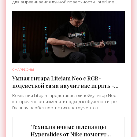
для выравнивания лунной поверхности. Interlune
специализируется на робототехнике и космической
СМАРТФОНЫ
Умная гитара Litejam Neo с RGB-
подсветкой сама научит вас играть -
«Гаджеты»
Компания Litejam представила линейку гитар Neo,
которая может изменить подход к обучению игре.
Главная особенность этих инструментов –
встроенная RGB-подсветка грифа. Светодиоды
синхронизируются с
Технологичные шлепанцы
Hyperslides от Nike помогут