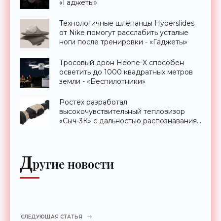
«Гаджеты»
Технологичные шлепанцы Hyperslides
от Nike помогут расслабить усталые
ноги после тренировки - «Гаджеты»
Тросовый дрон Heone-X способен
осветить до 1000 квадратных метров
земли - «Беспилотники»
Ростех разработал
высокочувствительный тепловизор
«Сыч-3К» с дальностью распознавания
до 2 км - «Гаджеты»
Д
ругие новости
СЛЕДУЮЩАЯ СТАТЬЯ