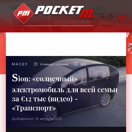
MACEY
6 минут чтения
682
S
ion: «солнечный»
электромобиль для всей семьи
за €12 тыс (видео) -
«Транспорт»
Добавлено: 19 августа 2021