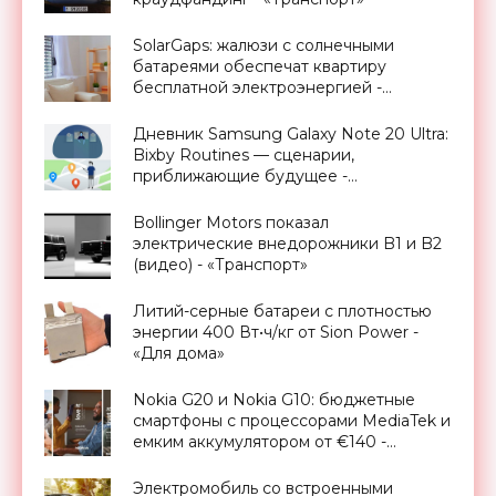
SolarGaps: жалюзи с солнечными
батареями обеспечат квартиру
бесплатной электроэнергией -
«Новости Электроники»
Дневник Samsung Galaxy Note 20 Ultra:
Bixby Routines — сценарии,
приближающие будущее -
«Смартфоны»
Bollinger Motors показал
электрические внедорожники B1 и B2
(видео) - «Транспорт»
Литий-серные батареи с плотностью
энергии 400 Вт•ч/кг от Sion Power -
«Для дома»
Nokia G20 и Nokia G10: бюджетные
смартфоны с процессорами MediaTek и
емким аккумулятором от €140 -
«Смартфоны»
Электромобиль со встроенными