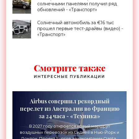
солнечными панелями получил ряд
обновлений - «Транспорт»
Солнечный автомобиль за €16 тыс
прошел первые тест-драйвы (видео) -
«Транспорт»
Смотрите также
ИНТЕРЕСНЫЕ ПУБЛИКАЦИИ
Airbus совершил рекордный
перелет из Австралии во Францию
за 24 часа - «Техника»
В 2027 году откроется новый маршрут
воздушных перевозок из Сиднея в Нью-Йорк и
Лондон. Проект Sunrise авиакомпании Qantas