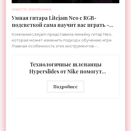
НОВОСТИ ЭЛЕКТРОНИКИ
Умная гитара Litejam Neo с RGB-
подсветкой сама научит вас играть -
«Гаджеты»
Компания Litejam представила линейку гитар Neo,
которая может изменить подход к обучению игре.
Главная особенность этих инструментов –
встроенная RGB-подсветка грифа. Светодиоды
синхронизируются с
Технологичные шлепанцы
Hyperslides от Nike помогут
расслабить усталые ноги после
тренировки - «Гаджеты»
Подробнее