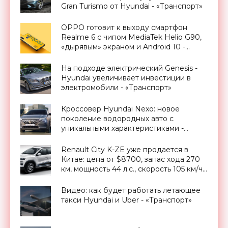
Gran Turismo от Hyundai - «Транспорт»
OPPO готовит к выходу смартфон
Realme 6 с чипом MediaTek Helio G90,
«дырявым» экраном и Android 10 -
«Смартфоны»
На подходе электрический Genesis -
Hyundai увеличивает инвестиции в
электромобили - «Транспорт»
Кроссовер Hyundai Nexo: новое
поколение водородных авто с
уникальными характеристиками -
«Транспорт»
Renault City K-ZE уже продается в
Китае: цена от $8700, запас хода 270
км, мощность 44 л.с., скорость 105 км/ч -
«Транспорт»
Видео: как будет работать летающее
такси Hyundai и Uber - «Транспорт»