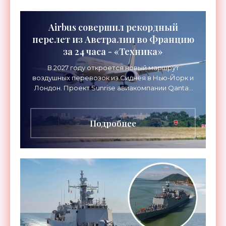
Airbus совершил рекордный
перелет из Австралии во Францию
за 24 часа - «Техника»
В 2027 году откроется новый маршрут
воздушных перевозок из Сиднея в Нью-Йорк и
Лондон. Проект Sunrise авиакомпании Qantas
Airways организует беспосадочные перелеты
длительностью до 24
Подробнее