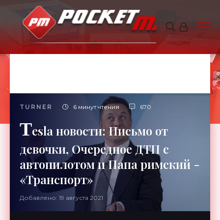
TURNER
6 минут чтения
670
T
esla новости: Письмо от
девочки, Очередное ДТП с
автопилотом и Папа римский -
«Транспорт»
Добавлено: 19 августа 2021