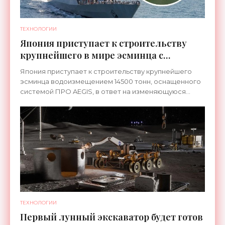
ТЕХНОЛОГИИ
Япония приступает к строительству
крупнейшего в мире эсминца с
системой ПРО AEGIS - «Оружие»
Япония приступает к строительству крупнейшего
эсминца водоизмещением 14500 тонн, оснащенного
системой ПРО AEGIS, в ответ на изменяющуюся
ситуацию в Восточной Азии — в частности, на
ракетные
ТЕХНОЛОГИИ
Первый лунный экскаватор будет готов