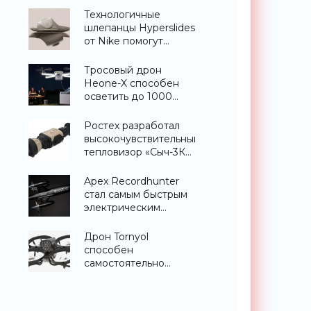
«Гаджеты»
Технологичные
шлепанцы Hyperslides
от Nike помогут
расслабить усталые
ноги после
Тросовый дрон
тренировки -
Heone-X способен
«Гаджеты»
осветить до 1000
квадратных метров
земли -
Ростех разработал
«Беспилотники»
высокочувствительный
тепловизор «Сыч-3К»
с дальностью
распознавания до 2
Apex Recordhunter
км - «Гаджеты»
стал самым быстрым
электрическим
дроном в мире -
«Беспилотники»
Дрон Tornyol
способен
самостоятельно
отслеживать и
уничтожать комаров -
«Беспилотники»