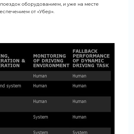
поездок оборудованием, и уже на месте
спечением от «Убер».