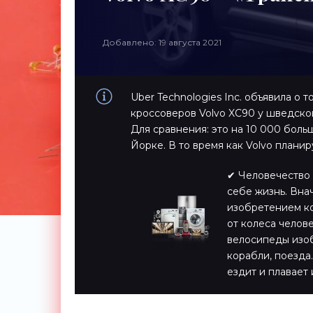
Добавлено: 19 августа 2021
Uber Technologies Inc. объявила о 
кроссоверов Volvo XC90 у шведско
Для сравнения: это на 10 000 боль
Йорке. В то время как Volvo плани
✔ Человечество 
себе жизнь. Вна
изобретением ко
от колеса челов
велосипеды изоб
корабли, поезда…
ездит и плавает 