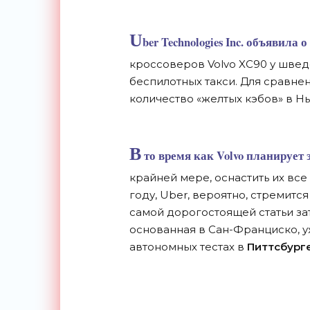
U
ber Technologies Inc. объявила
кроссоверов Volvo XC90 у швед
беспилотных такси. Для сравнени
количество «желтых кэбов» в Н
В
то время как Volvo
планирует
э
крайней мере, оснастить их вс
году, Uber, вероятно, стремитс
самой дорогостоящей статьи зат
основанная в Сан-Франциско, у
автономных тестах в
Питтсбург