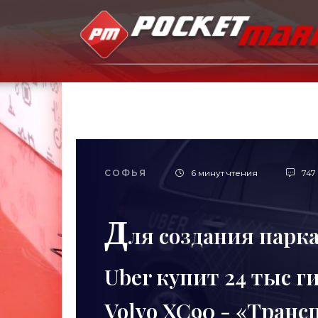
СОФЬЯ
6 минут чтения
747
Д
ля создания парк
Uber купит 24 тыс 
Volvo XC90 - «Транс