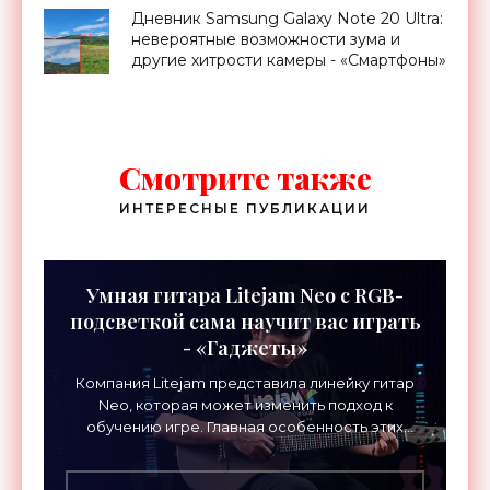
Дневник Samsung Galaxy Note 20 Ultra:
невероятные возможности зума и
другие хитрости камеры - «Смартфоны»
Смотрите также
ИНТЕРЕСНЫЕ ПУБЛИКАЦИИ
Умная гитара Litejam Neo с RGB-
подсветкой сама научит вас играть
- «Гаджеты»
Компания Litejam представила линейку гитар
Neo, которая может изменить подход к
обучению игре. Главная особенность этих
инструментов – встроенная RGB-подсветка
грифа. Светодиоды