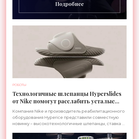
Подробнее
РОБОТЫ
Технологичные шлепанцы Hyperslides
от Nike помогут расслабить усталые
ноги после тренировки - «Гаджеты»
Компания Nike и производитель реабилитационного
оборудования Hyperice представили совместную
новинку – высокотехнологичные шлепанцы, ставка в
которых сделана на сочетание тепла и вибрации.