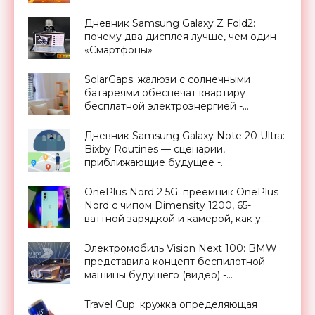
Дневник Samsung Galaxy Z Fold2:
почему два дисплея лучше, чем один -
«Смартфоны»
SolarGaps: жалюзи с солнечными
батареями обеспечат квартиру
бесплатной электроэнергией -
«Новости Электроники»
Дневник Samsung Galaxy Note 20 Ultra:
Bixby Routines — сценарии,
приближающие будущее -
«Смартфоны»
OnePlus Nord 2 5G: преемник OnePlus
Nord с чипом Dimensity 1200, 65-
ваттной зарядкой и камерой, как у
OnePlus 9 Pro, за €399 - «Смартфоны»
Электромобиль Vision Next 100: BMW
представила концепт беспилотной
машины будущего (видео) -
«Транспорт»
Travel Cup: кружка определяющая