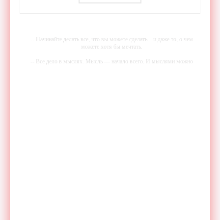
- «Гаджеты»
-- Начинайте делать все, что вы можете сделать – и даже то, о чем
можете хотя бы мечтать.
-- Все дело в мыслях. Мысль — начало всего. И мыслями можно
управлять. И поэтому главное дело совершенствования: работать над
мыслями.
-- Идите уверенно по направлению к мечте. Живите той жизнью,
которую вы сами себе придумали.
-- Самое большое богатство — это ум. Самая большая нищета —
глупость. Из всех страхов самый пугающий — самолюбование.
-- Лучшее, что можно сделать с хорошим советом, это пропустить его
мимо ушей. Он никогда не бывает полезен никому, кроме того, кто
его дал.
-- Люблю давать советы и очень не люблю, когда их дают мне.