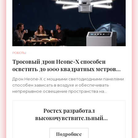
РОБОТЫ
Тросовый дрон Heone-X способен
осветить до 1000 квадратных метров
земли - «Беспилотники»
Дрон Heone-X с мощными светодиодными панелями
способен зависать в воздухе и обеспечивать
непрерывное освещение пространства на
протяжении целых суток. В отличие от стационарных
источников света,
Ростех разработал
высокочувствительный
тепловизор «Сыч-3К» с
дальностью распознавания до 2 км
Подробнее