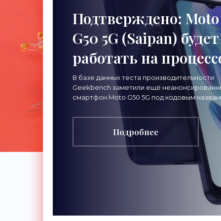
Подтверждено: Moto
G50 5G (Saipan) будет
работать на процесс
MediaTek Dimensity 
В базе данных теста производительности
Geekbench заметили ещё неанонсированн
- «Смартфоны»
смартфон Moto G50 5G под кодовым назва
Saipan. Что известно Отчёт подтверждает
предыдущие утечки о
Подробнее