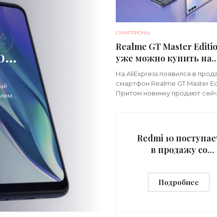
СМАРТФОНЫ
Realme GT Master Editi
оре
уже можно купить на
AliExpress - «Смартфо
700
На AliExpress появился в про
смартфон Realme GT Master Edi
ый
Притом новинку продают сейч
нием
акционной цене. Характерист
Realme GT Master Edition имее
плоский дисплей на ...6.[/h]
Redmi 10 поступае
в продажу со
скидкой $30 на
AliExpress -
Подробнее
«Смартфоны»