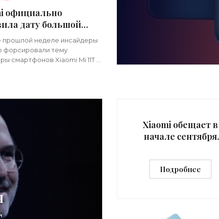
mi официально
вила дату большой
льной презентации –
е прошлой неделе инсайдеры
i 11T, Mi 11T Pro и Mi
о форсировали тему
 - «Смартфоны»
ры смартфонов Xiaomi Mi 11T и
Pro. Издание Gizmochina со
й на своих информаторов
 дату анонса. Теперь же
Xiaomi обещает в
начале сентября
представить
смартфон-«супер
Подробнее
- «Смартфоны»
н
т