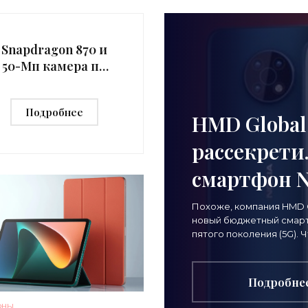
Snapdragon 870 и
50-Мп камера по
цене от $460 –
стала известна
Подробнее
стоимость OnePlus
HMD Global
9RT -
рассекрети
«Смартфоны»
смартфон N
до анонса -
Похоже, компания HMD G
новый бюджетный смарт
«Смартфо
пятого поколения (5G). 
Французское представи
опубликовало в Instagra
Подробне
ОНЫ