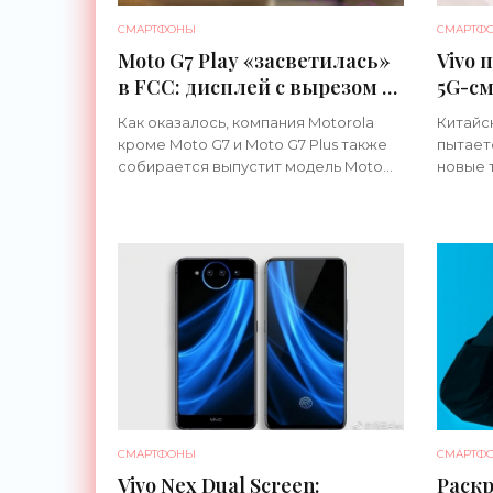
СМАРТФОНЫ
СМАРТФ
Moto G7 Play «засветилась»
Vivo 
в FCC: дисплей с вырезом и
5G-см
SoC Snapdragon 632 -
с их 
Как оказалось, компания Motorola
Китайс
«Смартфоны»
«Сма
кроме Moto G7 и Moto G7 Plus также
пытает
собирается выпустит модель Moto
новые 
G7 Play. Сертификационное бюро
начале 
FCC опубликовало некоторые
— перв
характеристики и фото новинки. Что
СМАРТФОНЫ
СМАРТФ
Vivo Nex Dual Screen:
Раскр