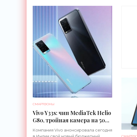
СМАРТФОНЫ
Vivo Y33s: чип MediaTek Helio
G80, тройная камера на 50
МП, батарея на 5000 мАч и
Компания Vivo анонсировала сегодня
ценник в $245 -
в Индии свой новый бюджетный
СМАРТФ