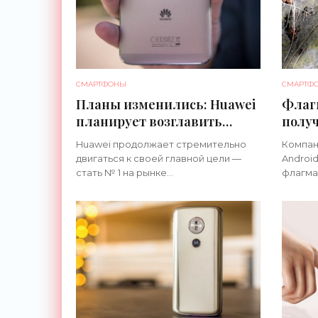
СМАРТФОНЫ
СМАРТФ
Планы изменились: Huawei
Флаг
планирует возглавить
полу
рынок смартфонов в 2020
Andro
Huawei продолжает стремительно
Компан
году - «Смартфоны»
двигаться к своей главной цели —
Android
стать № 1 на рынке...
флагма
извест
LG G7 T
систем