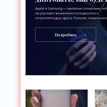
выглядеть ваш
Apple и Samsung — заклятые соперники, к
не упускают возможности подколоть и
телефон»: Samsung
потроллить друг друга. Похоже, новая рек
Samsung тоже намекает на...
вспомнила о Стиве
Подробнее
Джобсе в своей
рекламе? -
«Смартфоны»