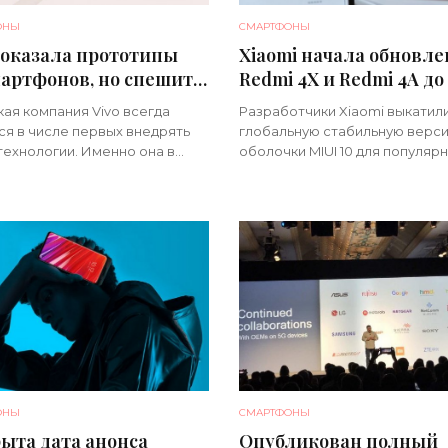
ОНЫ
СМАРТФОНЫ
показала прототипы
Xiaomi начала обновл
артфонов, но спешить
Redmi 4X и Redmi 4A до
выпуском не будет -
10 Global Stable -
кая компания Vivo всегда
Разработчики Xiaomi выкатил
ртфоны»
«Смартфоны»
ся в числе первых внедрять
глобальную стабильную верс
технологии. Именно она в
оболочки MIUI 10 для популяр
года выпустила Vivo X20 Plus
бюджетников прошлых лет Re
ый смартфон с...
и Redmi 4A. Что нового? Оба...[
ОНЫ
СМАРТФОНЫ
ыта дата анонса
Опубликован полный