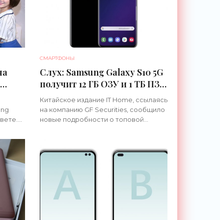
СМАРТФОНЫ
на
Слух: Samsung Galaxy S10 5G
получит 12 ГБ ОЗУ и 1 ТБ ПЗУ
- «Смартфоны»
Китайское издание IT Home, ссылаясь
ung
на компанию GF Securities, сообщило
вете.
новые подробности о топовой
вится
версии смартфона Samsung Galaxy
лись
S10. Что рассказали По словам
источника, Galaxy S10 5G могут