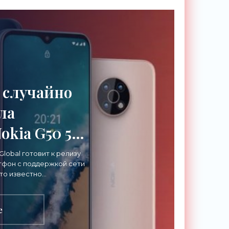
 случайно
ла
okia G50 5G
lobal готовит к релизу
фон с поддержкой сети
ны»
Что известно
тельство компании
m
е