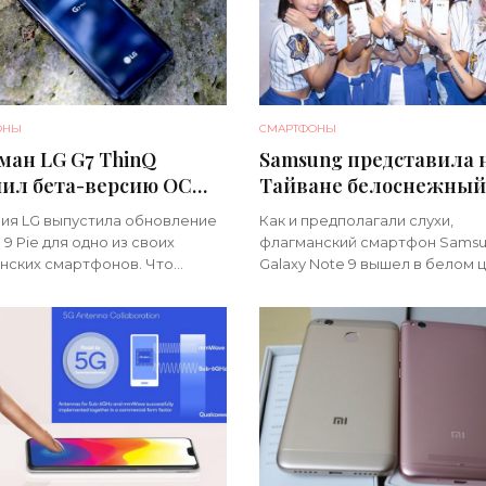
ОНЫ
СМАРТФОНЫ
ман LG G7 ThinQ
Samsung представила 
чил бета-версию ОС
Тайване белоснежный
id 9 Pie - «Смартфоны»
Galaxy Note 9 -
ия LG выпустила обновление
Как и предполагали слухи,
«Смартфоны»
 9 Pie для одно из своих
флагманский смартфон Sams
нских смартфонов. Что
Galaxy Note 9 вышел в белом ц
но Новую прошивку получил
Версия Snow White скоро поя
hinQ и это пока бета-версия
на тайваньском рынке. Дожда
ы. К сожалению, участвовать в
После...[/h]