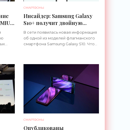
СМАРТФОНЫ
ение
Инсайдер: Samsung Galaxy
 MIUI
S10+ получит двойную
подэкранную селфи-камеру
и
В сети появилась новая информация
- «Смартфоны»
ию
об одной из моделей флагманского
ных
смартфона Samsung Galaxy S10. Что
dmi 4X
известно Информацией поделился
/h]
популярный китайский инсайдер Ice
Universe. Уже известно, что
СМАРТФОНЫ
Опубликованы