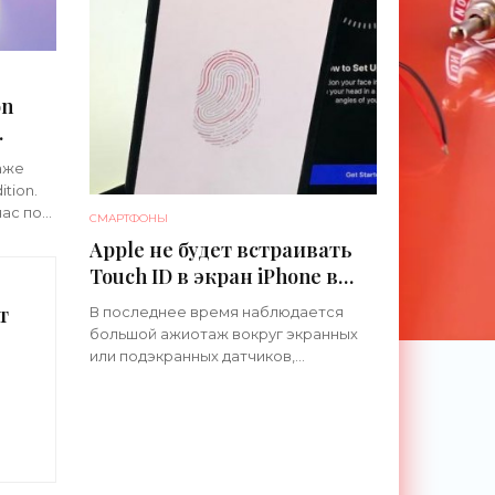
on
ны»
даже
tion.
ас по
СМАРТФОНЫ
ики
Apple не будет встраивать
т
Touch ID в экран iPhone в
этом году - «Смартфоны»
т
В последнее время наблюдается
большой ажиотаж вокруг экранных
или подэкранных датчиков,
большинство из которых
предназначены для удаления рамок
или даже вырезов на дисплее.
Первым был сканер