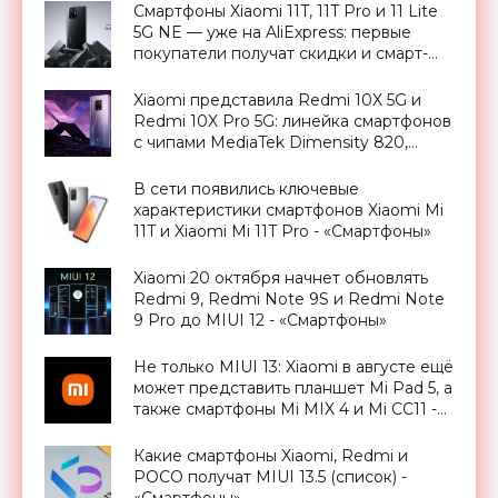
«Смартфоны»
Смартфоны Xiaomi 11T, 11T Pro и 11 Lite
5G NE — уже на AliExpress: первые
покупатели получат скидки и смарт-
часы в подарок - «Смартфоны»
Xiaomi представила Redmi 10X 5G и
Redmi 10X Pro 5G: линейка смартфонов
с чипами MediaTek Dimensity 820,
AMOLED-дисплеями и MIUI 12 на
борту - «Смартфоны»
В сети появились ключевые
характеристики смартфонов Xiaomi Mi
11T и Xiaomi Mi 11T Pro - «Смартфоны»
Xiaomi 20 октября начнет обновлять
Redmi 9, Redmi Note 9S и Redmi Note
9 Pro до MIUI 12 - «Смартфоны»
Не только MIUI 13: Xiaomi в августе ещё
может представить планшет Mi Pad 5, а
также смартфоны Mi MIX 4 и Mi CC11 -
«Смартфоны»
Какие смартфоны Xiaomi, Redmi и
POCO получат MIUI 13.5 (список) -