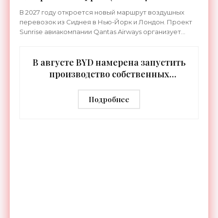
«Техника»
В 2027 году откроется новый маршрут воздушных
перевозок из Сиднея в Нью-Йорк и Лондон. Проект
Sunrise авиакомпании Qantas Airways организует
беспосадочные перелеты длительностью до 24
часов.
В августе BYD намерена запустить
производство собственных
человекоподобных роботов -
«Роботы»
Подробнее