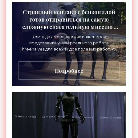
Странный кентавр с бензопилой
готов отправиться на самую
сложную спасательную миссию -
«Роботы»
Команда американских инженеров
представила универсального робота
Threehalves для всех видов полевых работ. А в
первую очередь – для спасательных миссий с
прицелом на работу в зонах
Подробнее