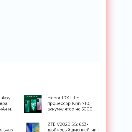
alaxy
Honor 10X Lite:
ера,
процессор Kirin 710,
мАч и
аккумулятор на 5000
мАч, NFC и
квадрокамера за $210 -
ZTE V2020 5G: 6.53-
«Смартфоны»
альных
дюймовый дисплей, чип