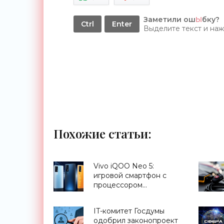
Заметили ош
Ы
бку?
Ctrl
Enter
Выделите текст и на
Похожие статьи:
Vivo iQOO Neo 5:
игровой смартфон с
процессором
Snapdragon 870, 120 Гц
дисплеем и 66 Вт
IT-комитет Госдумы
зарядкой за $385 -
одобрил законопроект
«Смартфоны»