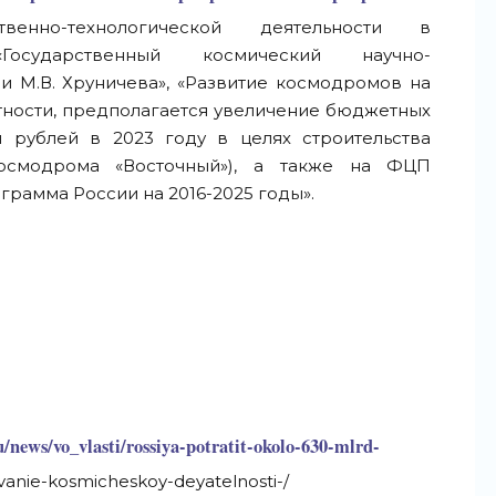
твенно-технологической деятельности в
Государственный космический научно-
 М.В. Хруничева», «Развитие космодромов на
стности, предполагается увеличение бюджетных
н рублей в 2023 году в целях строительства
осмодрома «Восточный»), а также на ФЦП
рамма России на 2016-2025 годы».
u/news/vo_vlasti/rossiya-potratit-okolo-630-mlrd-
vanie-kosmicheskoy-deyatelnosti-/