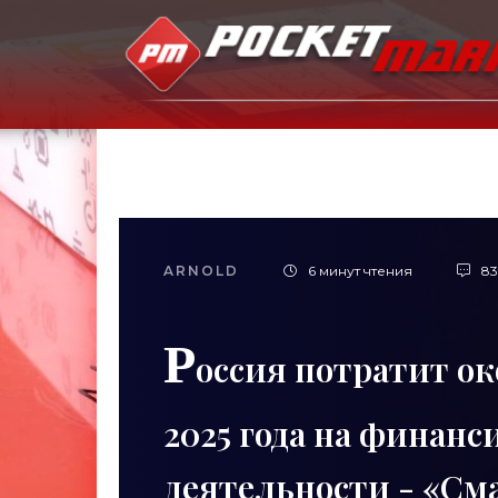
ARNOLD
6 минут чтения
83
Р
оссия потратит ок
2025 года на финан
деятельности - «С