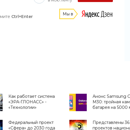
в мою ленту
Мы в
жмите
Ctrl+Enter
Как работает система
Анонс Samsung G
«ЭРА-ГЛОНАСС» -
M30: тройная кам
«Технологии»
батарея на 5000 
ценник от $210 -
«Смартфоны»
Федеральный проект
Представлены 36
«Сфера» до 2030 года
проектов национ