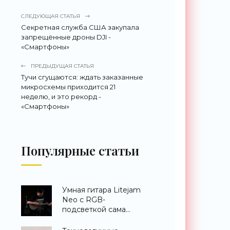
СЛЕДУЮЩАЯ СТАТЬЯ
Секретная служба США закупала
запрещённые дроны DJI -
«Смартфоны»
ПРЕДЫДУЩАЯ СТАТЬЯ
Тучи сгущаются: ждать заказанные
микросхемы приходится 21
неделю, и это рекорд -
«Смартфоны»
Популярные статьи
Умная гитара Litejam
Neo с RGB-
подсветкой сама
научит вас играть -
«Гаджеты»