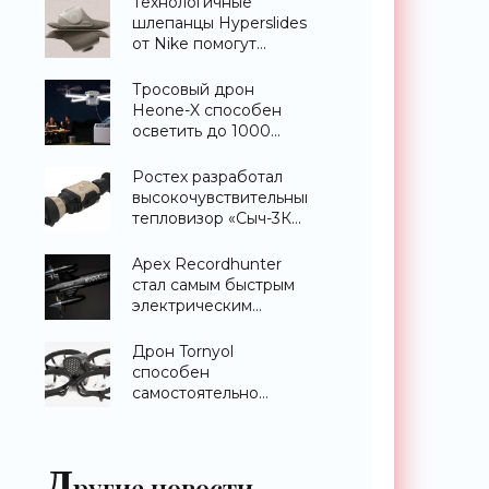
Технологичные
шлепанцы Hyperslides
от Nike помогут
расслабить усталые
ноги после
Тросовый дрон
тренировки -
Heone-X способен
«Гаджеты»
осветить до 1000
квадратных метров
земли -
Ростех разработал
«Беспилотники»
высокочувствительный
тепловизор «Сыч-3К»
с дальностью
распознавания до 2
Apex Recordhunter
км - «Гаджеты»
стал самым быстрым
электрическим
дроном в мире -
«Беспилотники»
Дрон Tornyol
способен
самостоятельно
отслеживать и
уничтожать комаров -
«Беспилотники»
Д
ругие новости