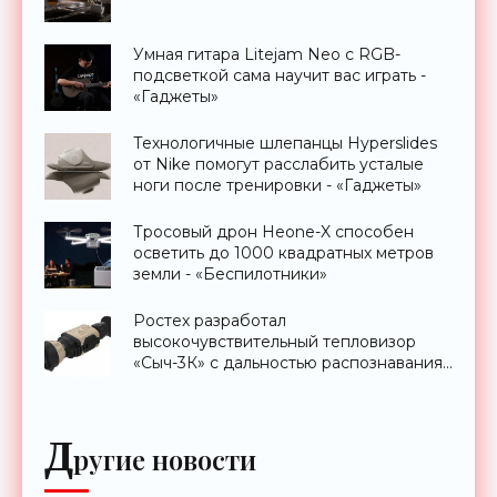
Умная гитара Litejam Neo с RGB-
подсветкой сама научит вас играть -
«Гаджеты»
Технологичные шлепанцы Hyperslides
от Nike помогут расслабить усталые
ноги после тренировки - «Гаджеты»
Тросовый дрон Heone-X способен
осветить до 1000 квадратных метров
земли - «Беспилотники»
Ростех разработал
высокочувствительный тепловизор
«Сыч-3К» с дальностью распознавания
до 2 км - «Гаджеты»
Д
ругие новости