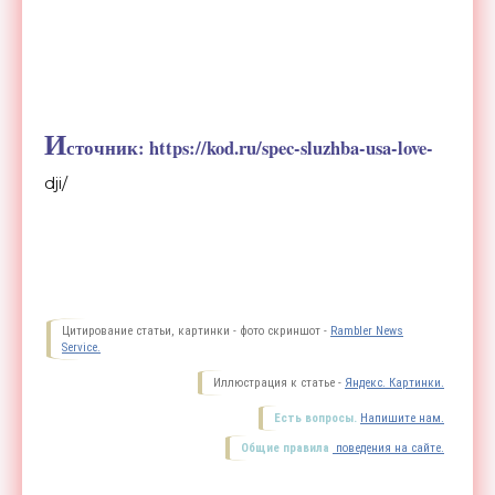
И
сточник: https://kod.ru/spec-sluzhba-usa-love-
dji/
Цитирование статьи, картинки - фото скриншот -
Rambler News
Service.
Иллюстрация к статье -
Яндекс. Картинки.
Есть вопросы.
Напишите нам.
Общие правила
поведения на сайте.