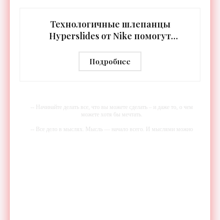
встроенная RGB-подсветка грифа. Светодиоды
синхронизируются с
Технологичные шлепанцы
Hyperslides от Nike помогут
расслабить усталые ноги после
тренировки - «Гаджеты»
Подробнее
-- Начинайте делать все, что вы можете сделать – и даже то, о чем
можете хотя бы мечтать.
-- Все дело в мыслях. Мысль — начало всего. И мыслями можно
управлять. И поэтому главное дело совершенствования: работать над
мыслями.
-- Идите уверенно по направлению к мечте. Живите той жизнью,
которую вы сами себе придумали.
-- Самое большое богатство — это ум. Самая большая нищета —
глупость. Из всех страхов самый пугающий — самолюбование.
-- Лучшее, что можно сделать с хорошим советом, это пропустить его
мимо ушей. Он никогда не бывает полезен никому, кроме того, кто
его дал.