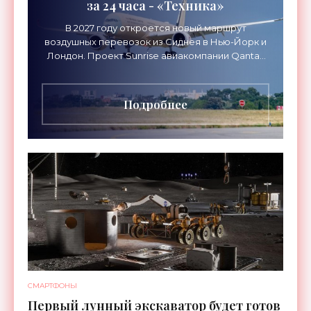
за 24 часа - «Техника»
В 2027 году откроется новый маршрут
воздушных перевозок из Сиднея в Нью-Йорк и
Лондон. Проект Sunrise авиакомпании Qantas
Airways организует беспосадочные перелеты
длительностью до 24
Подробнее
СМАРТФОНЫ
Первый лунный экскаватор будет готов