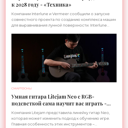
к 2028 году - «Техника»
Компании Interlune и Vermeer сообщили о запуске
совместного проекта по созданию комплекса машин
для выравнивания лунной поверхности. Interlune
специализируется на робототехнике и космической
СМАРТФОНЫ
Умная гитара Litejam Neo с RGB-
подсветкой сама научит вас играть -
«Гаджеты»
Компания Litejam представила линейку гитар Neo,
которая может изменить подход к обучению игре.
Главная особенность этих инструментов –