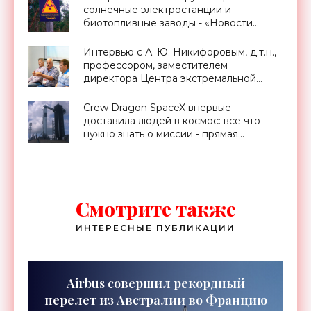
солнечные электростанции и
биотопливные заводы - «Новости
Электроники»
Интервью с А. Ю. Никифоровым, д.т.н.,
профессором, заместителем
директора Центра экстремальной
прикладной электроники НИЯУ
МИФИ - «Смартфоны»
Crew Dragon SpaceX впервые
доставила людей в космос: все что
нужно знать о миссии - прямая
трансляция запуска - «Космос»
Смотрите также
ИНТЕРЕСНЫЕ ПУБЛИКАЦИИ
Airbus совершил рекордный
перелет из Австралии во Францию