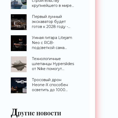
строительству
крупнейшего в мире
эсминца с системой
ПРО AEGIS -
Первый лунный
«Оружие»
экскаватор будет
готов к 2028 году -
«Техника»
Умная гитара Litejam
Neo с RGB-
подсветкой сама
научит вас играть -
«Гаджеты»
Технологичные
шлепанцы Hyperslides
от Nike помогут
расслабить усталые
ноги после
Тросовый дрон
тренировки -
Heone-X способен
«Гаджеты»
осветить до 1000
квадратных метров
земли -
«Беспилотники»
Д
ругие новости