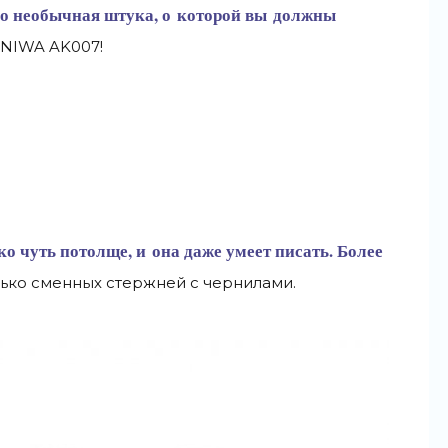
но необычная штука, о
которой вы
должны
UNIWA AK007!
ко чуть потолще, и
она даже умеет писать. Более
лько сменных стержней с
чернилами.