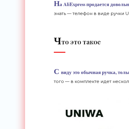
Н
а AliExpress продается доволь
знать
—
телефон в
виде ручки 
Ч
то это такое
С
виду это обычная ручка, толь
того
—
в
комплекте идет неско