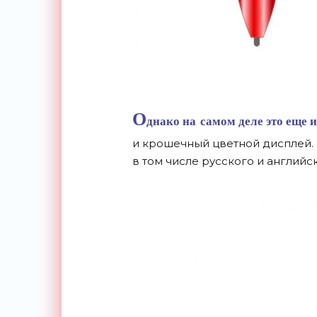
О
днако на
самом деле это еще и
и
крошечный цветной дисплей. К
в
том числе русского и
английск