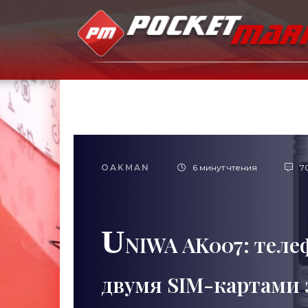
OAKMAN
6 минут чтения
7
U
NIWA AK007: теле
двумя SIM-картами 