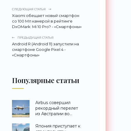
СЛЕДУЮЩАЯ СТАТЬЯ
Xiaomi обещает новый смартфон
со 100 Мп камерой в рейтинге
DxOMark: Mi 10 Pro? - «Смартфоны»
ПРЕДЫДУЩАЯ СТАТЬЯ
Android R (Android 11) запустили на
смартфоне Google Pixel 4 -
«Смартфоны»
Популярные статьи
Airbus совершил
рекордный перелет
из Австралии во
Францию за 24 часа -
«Техника»
Япония приступает к