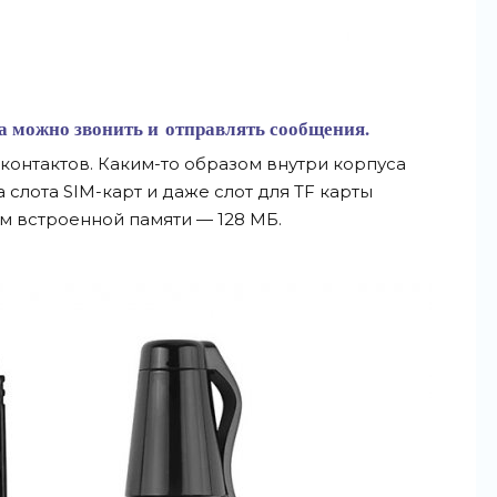
а
можно звонить и
отправлять сообщения.
контактов.
Каким-то
образом внутри корпуса
а слота
SIM-карт
и
даже слот для TF
карты
ем встроенной памяти
—
128
МБ.