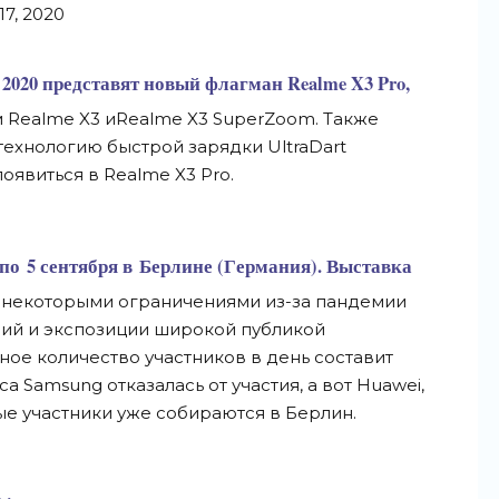
7, 2020
 2020 представят новый флагман Realme X3 Pro,
 Realme X3 иRealme X3 SuperZoom. Также
технологию быстрой зарядки UltraDart
появиться в
Realme X3 Pro.
 по
5 сентября в
Берлине (Германия). Выставка
некоторыми ограничениями
из-за
пандемии
ий и
экспозиции широкой публикой
ное количество участников в
день составит
а Samsung отказалась от
участия, а
вот Huawei,
е участники уже собираются в
Берлин.