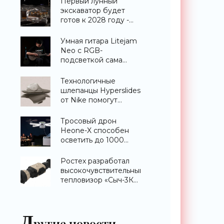
Первый лунный
экскаватор будет
готов к 2028 году -
«Техника»
Умная гитара Litejam
Neo с RGB-
подсветкой сама
научит вас играть -
«Гаджеты»
Технологичные
шлепанцы Hyperslides
от Nike помогут
расслабить усталые
ноги после
Тросовый дрон
тренировки -
Heone-X способен
«Гаджеты»
осветить до 1000
квадратных метров
земли -
Ростех разработал
«Беспилотники»
высокочувствительный
тепловизор «Сыч-3К»
с дальностью
распознавания до 2
км - «Гаджеты»
Д
ругие новости