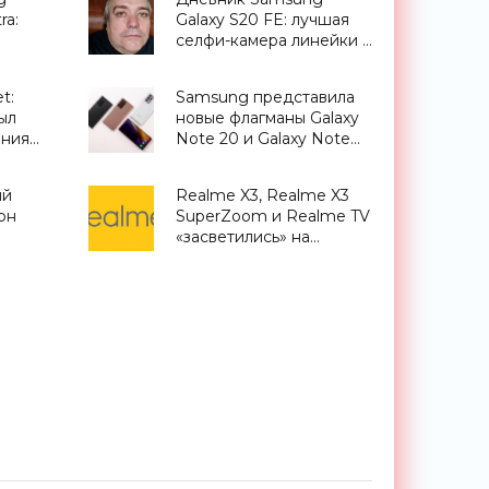
ra:
Galaxy S20 FE: лучшая
селфи-камера линейки -
а и
«Смартфоны»
 камеры
t:
Samsung представила
ыл
новые флагманы Galaxy
ения
Note 20 и Galaxy Note
20 Ultra со стилусом S
Pen: в чем отличие и что
ый
Realme X3, Realme X3
изменилось -
он
SuperZoom и Realme TV
«Смартфоны»
«засветились» на
ой с
официальном сайте
 $1500
производителя -
«Смартфоны»