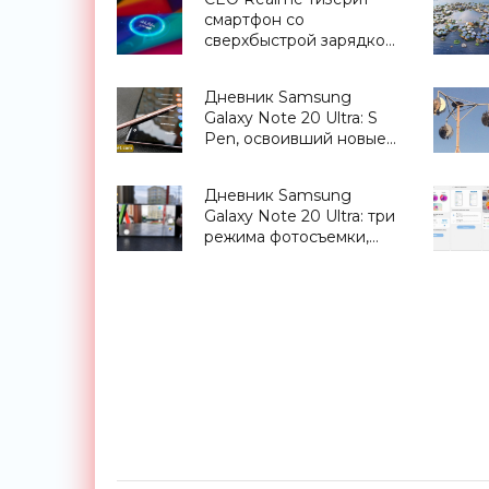
камерой, 30-ваттной
смартфон со
зарядкой и ценником в
сверхбыстрой зарядкой
500 евро - «Смартфоны»
UltraDart Fast Charging
на 125 Вт - «Смартфоны»
Дневник Samsung
Galaxy Note 20 Ultra: S
Pen, освоивший новые
профессии -
«Смартфоны»
Дневник Samsung
Galaxy Note 20 Ultra: три
режима фотосъемки,
которые приводят меня
в восторг - «Смартфоны»