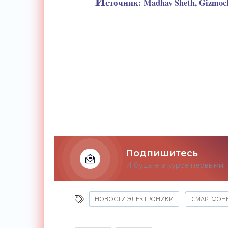
И
сточник: Madhav Sheth, Gizmoc
Подпишитесь
И будьте в курсе первыми!
,
НОВОСТИ ЭЛЕКТРОНИКИ
СМАРТФОН