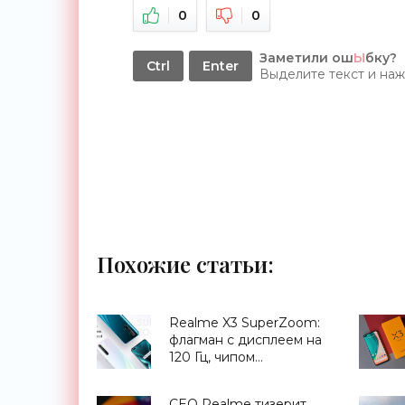
0
0
Заметили ош
Ы
бку?
Ctrl
Enter
Выделите текст и на
Похожие статьи:
Realme X3 SuperZoom:
флагман с дисплеем на
120 Гц, чипом
Snapdragon 855+,
перископической
CEO Realme тизерит