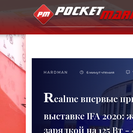
HARDMAN
6 минут чтения
R
ealme впервые пр
выставке IFA 2020: ж
зарядкой на 125 Вт 