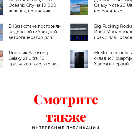
«Смартфоны»
квадро-камерой -
Oceanix City на 10 000
Galaxy Note 20 Ult
«Смартфоны»
человек, по мнению
невероятные
ООН, поможет решить
возможности зум
проблемы изменения
другие хитрости
В Казахстане построили
Big Fucking Rocke
климата - «Архитектура»
- «Смартфоны»
недорогой гибридный
Илон Маск раскр
ветрогенератор для
новый план осво
отдаленных регионов -
Марса и Луны -
«Новости Электроники»
«Космос»
Дневник Samsung
Mi Mix Fold: перв
Galaxy 21 Ultra: 10
складной смартф
признаков того, что вам
Xiaomi и первый
нужен этот смартфон -
смартфон с камер
«Смартфоны»
жидкой линзой за
- «Смартфоны»
Смотрите
также
ИНТЕРЕСНЫЕ ПУБЛИКАЦИИ