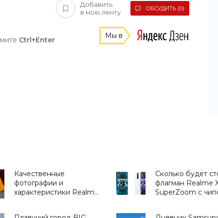
Добавить
ОБСУДИТЬ (0)
в мою ленту
Мы в
жмите
Ctrl+Enter
Качественные
Сколько будет ст
фотографии и
флагман Realme 
характеристики Realme
SuperZoom с чип
X3 SuperZoom попали в
Snapdragon 855 Pl
сеть до анонса -
дисплеем на 120 
Плавучий город BIG
Дневник Samsun