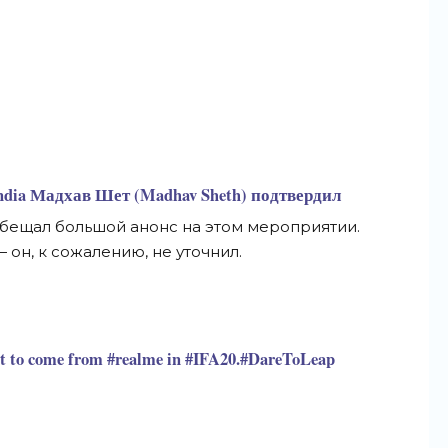
ndia Мадхав Шет (Madhav Sheth) подтвердил
бещал большой анонс на
этом мероприятии.
—
он, к
сожалению, не
уточнил.
nt to come from #realme in #IFA20.#DareToLeap