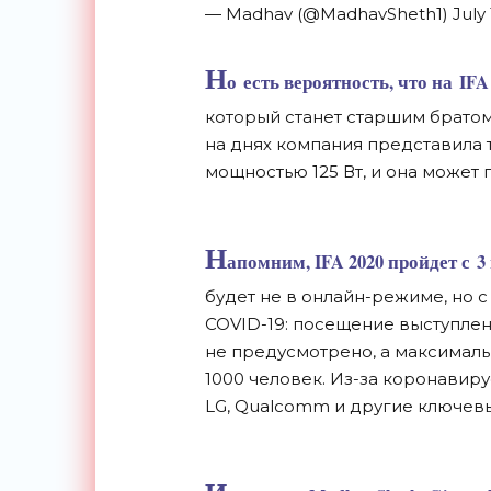
— Madhav (@MadhavSheth1) July 1
Н
о
есть вероятность, что на
IFA
который станет старшим братом
на
днях компания представила 
мощностью 125 Вт, и
она может 
Н
апомним, IFA 2020 пройдет с
3
будет не
в
онлайн-режиме
, но
с
COVID-19
: посещение выступлен
не
предусмотрено, а
максималь
1000 человек.
Из-за
коронавирус
LG, Qualcomm и
другие ключевы