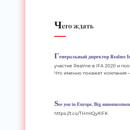
Ч
его ждать
Г
енеральный директор Realme I
участие Realme в
IFA 2020 и
поо
Что именно покажет компания
S
ee you in Europe. Big announceme
https://t.co/THmlQyXIFK