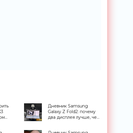
оить
Дневник Samsung
X3
Galaxy Z Fold2: почему
ом
два дисплея лучше, чем
us,
один - «Смартфоны»
Гц и
g
Дневник Samsung