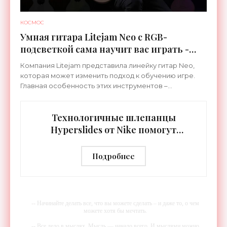
КОСМОС
Умная гитара Litejam Neo с RGB-
подсветкой сама научит вас играть -
«Гаджеты»
Компания Litejam представила линейку гитар Neo,
которая может изменить подход к обучению игре.
Главная особенность этих инструментов –
встроенная RGB-подсветка грифа. Светодиоды
синхронизируются с
Технологичные шлепанцы
Hyperslides от Nike помогут
расслабить усталые ноги после
тренировки - «Гаджеты»
Подробнее
-- Начинайте делать все, что вы можете сделать – и даже то, о чем
можете хотя бы мечтать.
-- Все дело в мыслях. Мысль — начало всего. И мыслями можно