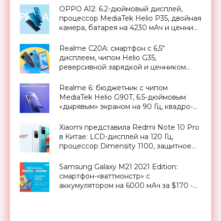
OPPO A12: 6.2-дюймовый дисплей,
процессор MediaTek Helio P35, двойная
камера, батарея на 4230 мАч и ценник
от $160 - «Смартфоны»
Realme C20A: смартфон с 6,5"
дисплеем, чипом Helio G35,
реверсивной зарядкой и ценником
всего в $105 - «Смартфоны»
Realme 6: бюджетник с чипом
MediaTek Helio G90T, 6.5-дюймовым
«дырявым» экраном на 90 Гц, квадро-
камерой, быстрой зарядкой VOOC
Super Charge и ценником от $175 -
Xiaomi представила Redmi Note 10 Pro
«Смартфоны»
в Китае: LCD-дисплей на 120 Гц,
процессор Dimensity 1100, защитное
стекло Gorilla Glass Victus, камера на 64
МП и ценник от $265 - «Смартфоны»
Samsung Galaxy M21 2021 Edition:
смартфон-«ваттмонстр» с
аккумулятором на 6000 мАч за $170 -
«Смартфоны»