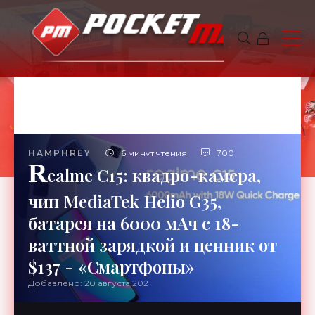
HAMPHREY
6 минут чтения
700
R
ealme C15: квадро-камера,
чип MediaTek Helio G35,
батарея на 6000 мАч с 18-
ваттной зарядкой и ценник от
$137 - «Смартфоны»
Добавлено: 20 августа 2021