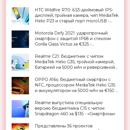
HTC Wildfire R70: 6.53-дюймовый IPS-
дисплей, тройная камера, чип MediaTek
Helio P23 и старый порт microUSB -
«Смартфоны»
Motorola Defy 2021: ударопрочный
смартфон с защитой IP68 и стеклом
Gorilla Glass Victus за €325 -
«Смартфоны»
Realme C21: бюджетник с чипом
MediaTek Helio G35, тройной камерой,
батареей на 5000 мАч и реверсивной
зарядкой за $129 - «Смартфоны»
OPPO A16s: бюджетный смартфон с
NFC, процессором MediaTek Helio G35
и аккумулятором на 5000 мАч за €150 -
«Смартфоны»
Realme выпустила специальную
версию бюджетника C15 с чипом
Snapdragon 460 за $135 - «Смартфоны»
Представлены 36 проектов