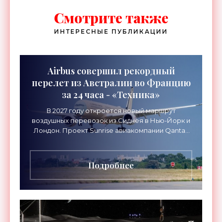
Смотрите также
ИНТЕРЕСНЫЕ ПУБЛИКАЦИИ
Airbus совершил рекордный
перелет из Австралии во Францию
за 24 часа - «Техника»
В 2027 году откроется новый маршрут
воздушных перевозок из Сиднея в Нью-Йорк и
Лондон. Проект Sunrise авиакомпании Qantas
Airways организует беспосадочные перелеты
длительностью до 24
Подробнее