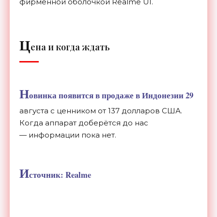
фирменной оболочкой Realme UI.
Ц
ена и когда ждать
Н
овинка появится в продаже в Индонезии 29
августа с ценником от 137 долларов США.
Когда аппарат доберётся до нас
— информации пока нет.
И
сточник: Realme