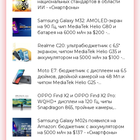
национальных стандартов в области
ИИ - «Смартфоны»
Samsung Galaxy M32: AMOLED-экран
на 90 Гц, чип MediaTek Helio G80 и
батарея на 6000 мАч за $200 -
«Смартфоны»
Realme C20: ультрабюджетник с 6,5"
экраном, чипом MediaTek Helio G35 и
аккумулятором на 5000 мАч за $100 -
«Смартфоны»
Moto E7: бюджетник с дисплеем на 6.5
дюймов, двойной камерой на 48 Мп и
чипом MediaTek Helio G25 -
«Смартфоны»
OPPO Find X2 и OPPO Find X2 Pro:
WQHD+ дисплеи на 120 Гц, чипы
Snapdragon 865, тройные камеры,
быстрая зарядка на 65 Вт и ценник от
1000 евро - «Смартфоны»
Samsung Galaxy M02s появился на
Amazon: бюджетник с аккумулятором
на 5000 мАч за $137 - «Смартфоны»