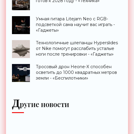
готов к 2028 году - «Техника»
Умная гитара Litejam Neo с RGB-
подсветкой сама научит вас играть -
«Гаджеты»
Технологичные шлепанцы Hyperslides
от Nike помогут расслабить усталые
ноги после тренировки - «Гаджеты»
Тросовый дрон Heone-X способен
осветить до 1000 квадратных метров
земли - «Беспилотники»
Д
ругие новости