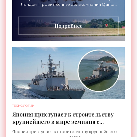
Лондон. Проект Sunrise авиакомпании Qantas
Airways организует беспосадочные перелеты
длительностью до 24
Подробнее
ТЕХНОЛОГИИ
Япония приступает к строительству
крупнейшего в мире эсминца с
системой ПРО AEGIS - «Оружие»
Япония приступает к строительству крупнейшего