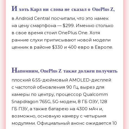
И
хоть Карл ни
слова не
сказал о
OnePlus Z,
в
Android Central посчитали, что это намек
на
цену смартфона
—
$299. Именно столько
в
свое время стоил OnePlus One. Хотя
ранние слухи приписывают новой модели
ценник в
районе $330 и
400
евро в
Европе.
Н
апомним, OnePlus Z
также должен получить
плоский 6.
55-дюймовый
AMOLED-дисплей
с
частотой обновления 90 Гц, вырез для
камеры по
центру, процессор Qualcomm
Snapdragon 765G,
5G-модем
, 8 ГБ
ОЗУ, 128
ГБ
ПЗУ, а
также батарею на
4300
мАч и,
возможно, основную камеру с
четырьмя
модулями. Официальный анонс ожидается 10