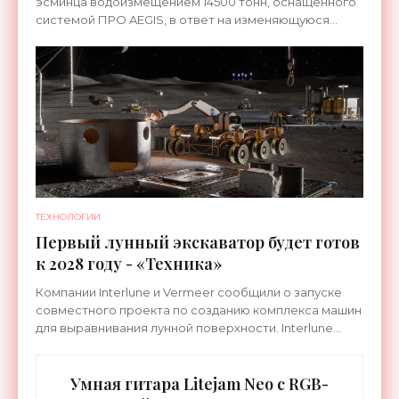
эсминца водоизмещением 14500 тонн, оснащенного
системой ПРО AEGIS, в ответ на изменяющуюся
ситуацию в Восточной Азии — в частности, на
ракетные
ТЕХНОЛОГИИ
Первый лунный экскаватор будет готов
к 2028 году - «Техника»
Компании Interlune и Vermeer сообщили о запуске
совместного проекта по созданию комплекса машин
для выравнивания лунной поверхности. Interlune
специализируется на робототехнике и космической
Умная гитара Litejam Neo с RGB-