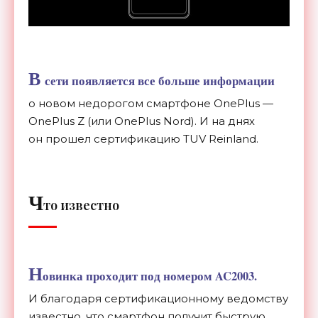
В
сети появляется все больше информации
о
новом недорогом смартфоне OnePlus
—
OnePlus Z
(или OnePlus Nord). И
на
днях
он
прошел сертификацию TUV Reinland.
Ч
то известно
Н
овинка проходит под номером AC2003.
И
благодаря сертификационному ведомству
известно, что смартфон получит быструю