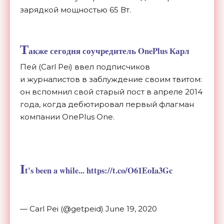
зарядкой мощностью 65 Вт.
Т
акже сегодня соучредитель OnePlus Карл
Пей (Carl Pei) ввел подписчиков
и
журналистов в
заблуждение своим твитом:
он
вспомнил свой старый пост в
апреле 2014
года, когда дебютировал первый флагман
компании OnePlus One.
I
t's been a while... https://t.co/O61EoIa3Gc
— Carl Pei (@getpeid) June 19, 2020