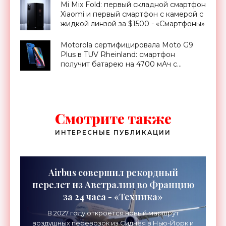
Mi Mix Fold: первый складной смартфон
Xiaomi и первый смартфон с камерой с
жидкой линзой за $1500 - «Смартфоны»
Motorola сертифицировала Moto G9
Plus в TUV Rheinland: смартфон
получит батарею на 4700 мАч с
быстрой зарядкой на 30 Вт -
«Смартфоны»
Смотрите также
ИНТЕРЕСНЫЕ ПУБЛИКАЦИИ
Airbus совершил рекордный
перелет из Австралии во Францию
за 24 часа - «Техника»
В 2027 году откроется новый маршрут
воздушных перевозок из Сиднея в Нью-Йорк и