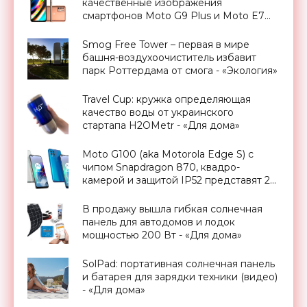
качественные изображения
смартфонов Moto G9 Plus и Moto E7
Plus - «Смартфоны»
Smog Free Tower – первая в мире
башня-воздухоочиститель избавит
парк Роттердама от смога - «Экология»
Travel Cup: кружка определяющая
качество воды от украинского
стартапа H2OMetr - «Для дома»
Moto G100 (aka Motorola Edge S) c
чипом Snapdragon 870, квадро-
камерой и защитой IP52 представят 25
марта - «Смартфоны»
В продажу вышла гибкая солнечная
панель для автодомов и лодок
мощностью 200 Вт - «Для дома»
SolPad: портативная солнечная панель
и батарея для зарядки техники (видео)
- «Для дома»