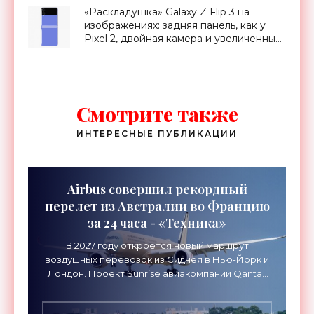
«Раскладушка» Galaxy Z Flip 3 на
изображениях: задняя панель, как у
Pixel 2, двойная камера и увеличенный
внешний дисплей - «Смартфоны»
Смотрите также
ИНТЕРЕСНЫЕ ПУБЛИКАЦИИ
Airbus совершил рекордный
перелет из Австралии во Францию
за 24 часа - «Техника»
В 2027 году откроется новый маршрут
воздушных перевозок из Сиднея в Нью-Йорк и
Лондон. Проект Sunrise авиакомпании Qantas
Airways организует беспосадочные перелеты
длительностью до 24