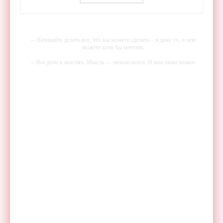
-- Начинайте делать все, что вы можете сделать – и даже то, о чем
можете хотя бы мечтать.
-- Все дело в мыслях. Мысль — начало всего. И мыслями можно
управлять. И поэтому главное дело совершенствования: работать над
мыслями.
-- Идите уверенно по направлению к мечте. Живите той жизнью,
которую вы сами себе придумали.
-- Самое большое богатство — это ум. Самая большая нищета —
глупость. Из всех страхов самый пугающий — самолюбование.
-- Лучшее, что можно сделать с хорошим советом, это пропустить его
мимо ушей. Он никогда не бывает полезен никому, кроме того, кто
его дал.
-- Люблю давать советы и очень не люблю, когда их дают мне.