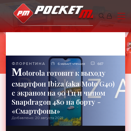
ФЛОРЕНТИНА
6 минут чтения
667
M
otorola готовит к выходу
смартфон Ibiza (aka Moto G40)
с экраном на 90 Гц и чипом
Snapdragon 480 на борту -
«Смартфоны»
Добавлено: 20 августа 2021