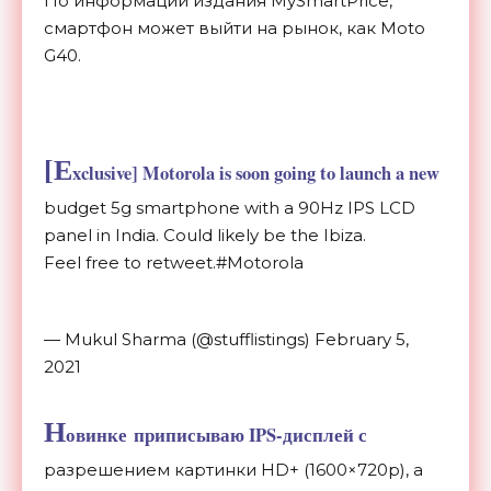
По информации издания MySmartPrice,
смартфон может выйти на рынок, как Moto
G40.
[E
xclusive] Motorola is soon going to launch a new
budget 5g smartphone with a 90Hz IPS LCD
panel in India. Could likely be the Ibiza.
Feel free to retweet.#Motorola
— Mukul Sharma (@stufflistings) February 5,
2021
Н
овинке приписываю IPS-дисплей с
разрешением картинки HD+ (
1600×720p
), а