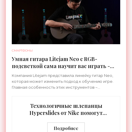
СМАРТФОНЫ
Умная гитара Litejam Neo с RGB-
подсветкой сама научит вас играть -
«Гаджеты»
Компания Litejam представила линейку гитар Neo,
которая может изменить подход к обучению игре.
Главная особенность этих инструментов –
встроенная RGB-подсветка грифа. Светодиоды
синхронизируются с
Технологичные шлепанцы
Hyperslides от Nike помогут
расслабить усталые ноги после
тренировки - «Гаджеты»
Подробнее