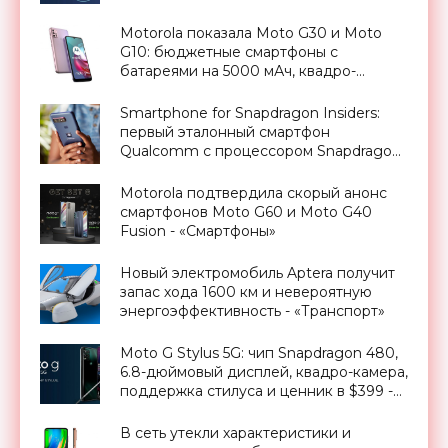
€249 - «Смартфоны»
Motorola показала Moto G30 и Moto
G10: бюджетные смартфоны с
батареями на 5000 мАч, квадро-
камерами и чипами Qualcomm -
«Смартфоны»
Smartphone for Snapdragon Insiders:
первый эталонный смартфон
Qualcomm с процессором Snapdragon
888, 4-летней поддержкой и ценником
$1500 - «Смартфоны»
Motorola подтвердила скорый анонс
смартфонов Moto G60 и Moto G40
Fusion - «Смартфоны»
Новый электромобиль Aptera получит
запас хода 1600 км и невероятную
энергоэффективность - «Транспорт»
Moto G Stylus 5G: чип Snapdragon 480,
6.8-дюймовый дисплей, квадро-камера,
поддержка стилуса и ценник в $399 -
«Смартфоны»
В сеть утекли характеристики и