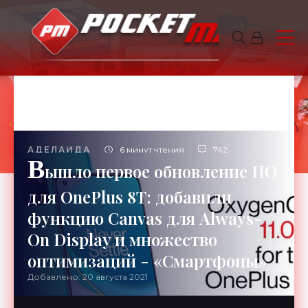
АДЕЛАИДА
6 минут чтения
742
В
ышло первое обновление ПО
для OnePlus 8T: добавили
функцию Canvas для Always-
On Display и множество
оптимизаций - «Смартфоны»
Добавлено: 20 августа 2021