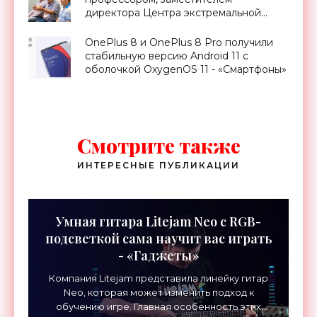
директора Центра экстремальной
прикладной электроники НИЯУ
МИФИ - «Смартфоны»
OnePlus 8 и OnePlus 8 Pro получили
стабильную версию Android 11 с
оболочкой OxygenOS 11 - «Смартфоны»
Смотрите также
ИНТЕРЕСНЫЕ ПУБЛИКАЦИИ
Умная гитара Litejam Neo с RGB-
подсветкой сама научит вас играть
- «Гаджеты»
Компания Litejam представила линейку гитар
Neo, которая может изменить подход к
обучению игре. Главная особенность этих