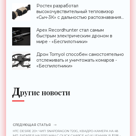
Ростех разработал
высокочувствительный тепловизор
«Сыч-3К» с дальностью распознавания
до 2 км - «Гаджеты»
Apex Recordhunter стал самым
быстрым электрическим дроном в
мире - «Беспилотники»
Дрон Tornyol способен самостоятельно
отслеживать и уничтожать комаров -
«Беспилотники»
Д
ругие новости
СЛЕДУЮЩАЯ СТАТЬЯ
HTC DESIRE 20+: ЧИП SNAPDRAGON 720G, КВАДРО-КАМЕРА НА 48
МП, БАТАРЕЯ НА 5000 МАЧ С QUICK CHARGE 4.0 И ЦЕННИК В $295 -