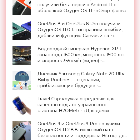
получили бета-версию Android 11 с
оболочкой OxygenOS 11 - «Смартфоны»
OnePlus 8 и OnePlus 8 Pro получили
OxygenOS 11.0.1.1: исправили ошибки,
добавили функцию Canvas и патч
безопасности за октябрь -
«Смартфоны»
Водородный гиперкар Hyperion XP-1:
запас хода 1600 км, мощность 1500 л.с.
и скорость 355 км/ч (видео) -
«Транспорт»
Дневник Samsung Galaxy Note 20 Ultra:
Bixby Routines — сценарии,
приближающие будущее -
«Смартфоны»
Travel Cup: кружка определяющая
качество воды от украинского
стартапа H2OMetr - «Для дома»
OnePlus 9 и OnePlus 9 Pro получили
OxygenOS 11.2.8.8: июльский патч
безопасности и поддержка Bitmoji для