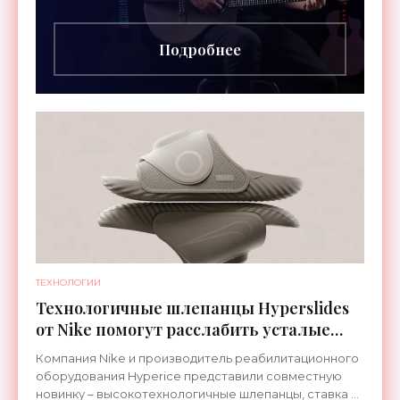
инструментов – встроенная RGB-подсветка
грифа. Светодиоды
Подробнее
ТЕХНОЛОГИИ
Технологичные шлепанцы Hyperslides
от Nike помогут расслабить усталые
ноги после тренировки - «Гаджеты»
Компания Nike и производитель реабилитационного
оборудования Hyperice представили совместную
новинку – высокотехнологичные шлепанцы, ставка в