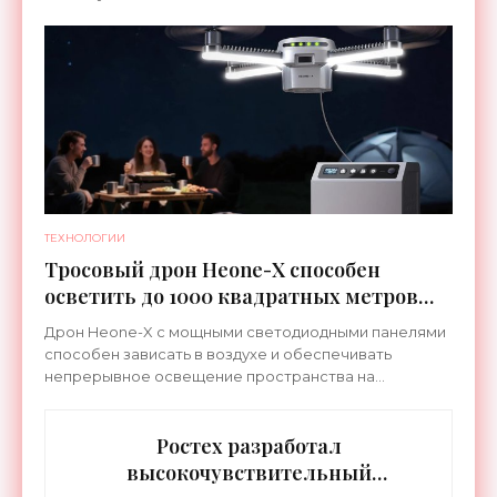
которых сделана на сочетание тепла и вибрации.
ТЕХНОЛОГИИ
Тросовый дрон Heone-X способен
осветить до 1000 квадратных метров
земли - «Беспилотники»
Дрон Heone-X с мощными светодиодными панелями
способен зависать в воздухе и обеспечивать
непрерывное освещение пространства на
протяжении целых суток. В отличие от стационарных
источников света,
Ростех разработал
высокочувствительный