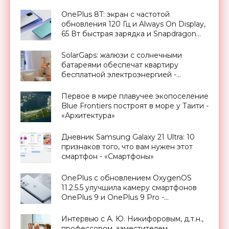
Always-On Display - «Смартфоны»
OnePlus 8T: экран с частотой
обновления 120 Гц и Always On Display,
65 Вт быстрая зарядка и Snapdragon
865 за €600 - «Смартфоны»
SolarGaps: жалюзи с солнечными
батареями обеспечат квартиру
бесплатной электроэнергией -
«Новости Электроники»
Первое в мире плавучее экопоселение
Blue Frontiers построят в море у Таити -
«Архитектура»
Дневник Samsung Galaxy 21 Ultra: 10
признаков того, что вам нужен этот
смартфон - «Смартфоны»
OnePlus с обновлением OxygenOS
11.2.5.5 улучшила камеру смартфонов
OnePlus 9 и OnePlus 9 Pro -
«Смартфоны»
Интервью с А. Ю. Никифоровым, д.т.н.,
профессором, заместителем