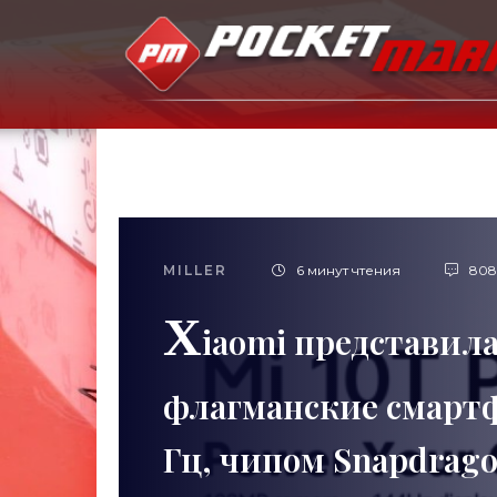
MILLER
6 минут чтения
808
X
iaomi представила 
флагманские смартф
Гц, чипом Snapdrago