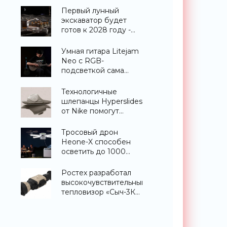
«Техника»
Первый лунный
экскаватор будет
готов к 2028 году -
«Техника»
Умная гитара Litejam
Neo с RGB-
подсветкой сама
научит вас играть -
«Гаджеты»
Технологичные
шлепанцы Hyperslides
от Nike помогут
расслабить усталые
ноги после
Тросовый дрон
тренировки -
Heone-X способен
«Гаджеты»
осветить до 1000
квадратных метров
земли -
Ростех разработал
«Беспилотники»
высокочувствительный
тепловизор «Сыч-3К»
с дальностью
распознавания до 2
км - «Гаджеты»