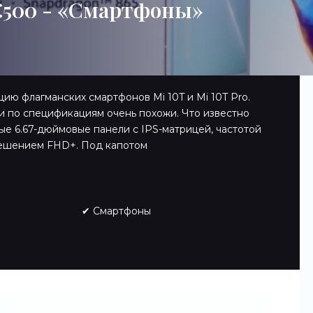
€500 - «Смартфоны»
ию флагманских смартфонов Mi 10T и Mi 10T Pro.
 и по спецификациям очень похожи. Что известно
е 6.67-дюймовые панели с IPS-матрицей, частотой
решением FHD+. Под капотом
✔ Смартфоны