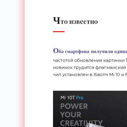
Ч
то известно
О
ба смартфона получили оди
частотой обновления картинки 
новинок трудится флагманский
чип установлен в Xiaomi Mi 10 и M