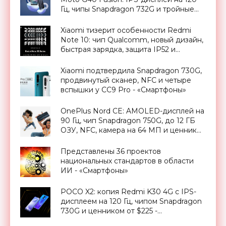
Гц, чипы Snapdragon 732G и тройные
камеры до 108 МП - «Смартфоны»
Xiaomi тизерит особенности Redmi
Note 10: чип Qualcomm, новый дизайн,
быстрая зарядка, защита IP52 и
динамики c Hi-Res Audio -
«Смартфоны»
Xiaomi подтвердила Snapdragon 730G,
продвинутый сканер, NFC и четыре
вспышки у CC9 Pro - «Смартфоны»
OnePlus Nord CE: AMOLED-дисплей на
90 Гц, чип Snapdragon 750G, до 12 ГБ
ОЗУ, NFC, камера на 64 МП и ценник
от €329 - «Смартфоны»
Представлены 36 проектов
национальных стандартов в области
ИИ - «Смартфоны»
POCO X2: копия Redmi K30 4G с IPS-
дисплеем на 120 Гц, чипом Snapdragon
730G и ценником от $225 -
«Смартфоны»