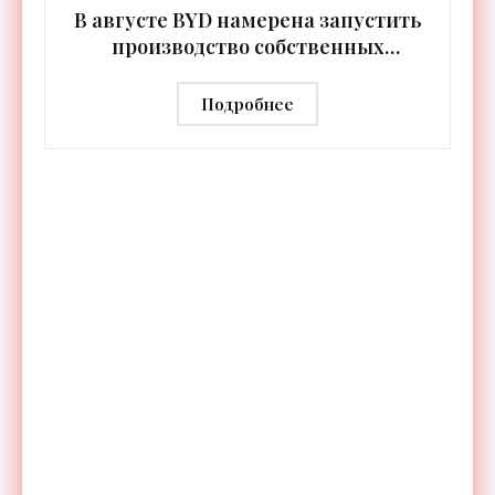
В августе BYD намерена запустить
производство собственных
человекоподобных роботов -
«Роботы»
Подробнее