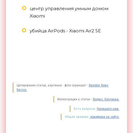
центр управления умным домом
Xiaomi
убийца AirPods - Xiaomi Air2 SE
Цитирование статьи, картинки - фото скриншот -
Rambler News
Service.
Иллюстрация к статье -
Яндекс. Картинки.
Есть вопросы.
Напишите нам.
Общие правила
поведения на сайте.