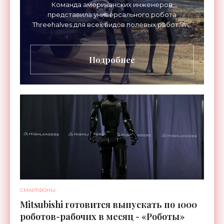
«Роботы»
Команда американских инженеров
представила универсального робота
Threehalves для всех видов полевых работ. А в
первую очередь – для спасательных миссий с
прицелом на работу в зонах
Подробнее
СМАРТФОНЫ
Mitsubishi готовится выпускать по 1000
роботов-рабочих в месяц - «Роботы»