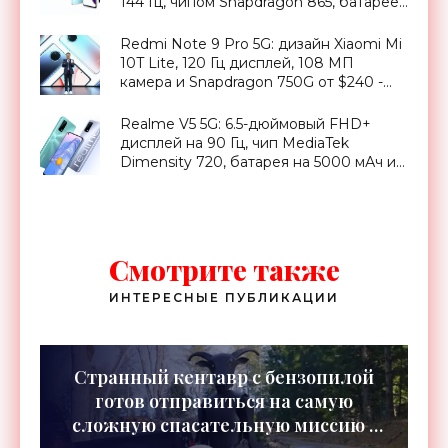
144 Гц, чипом Snapdragon 865, батареей
на 5000 мАч и ценником от €500 -
«Смартфоны»
Redmi Note 9 Pro 5G: дизайн Xiaomi Mi
10T Lite, 120 Гц дисплей, 108 МП
камера и Snapdragon 750G от $240 -
«Смартфоны»
Realme V5 5G: 6.5-дюймовый FHD+
дисплей на 90 Гц, чип MediaTek
Dimensity 720, батарея на 5000 мАч и
ценник от $214 - «Смартфоны»
Смотрите также
ИНТЕРЕСНЫЕ ПУБЛИКАЦИИ
Странный кентавр с бензопилой
готов отправиться на самую
сложную спасательную миссию -