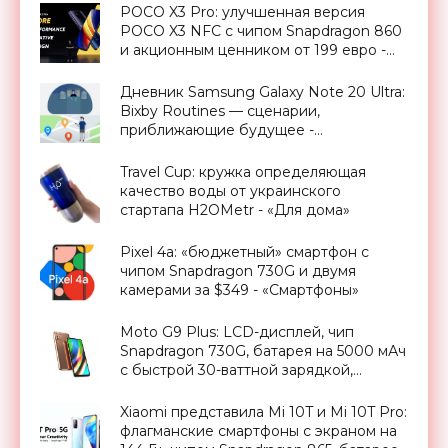
POCO X3 Pro: улучшенная версия
POCO X3 NFC с чипом Snapdragon 860
и акционным ценником от 199 евро -
«Смартфоны»
Дневник Samsung Galaxy Note 20 Ultra:
Bixby Routines — сценарии,
приближающие будущее -
«Смартфоны»
Travel Cup: кружка определяющая
качество воды от украинского
стартапа H2OMetr - «Для дома»
Pixel 4a: «бюджетный» смартфон с
чипом Snapdragon 730G и двумя
камерами за $349 - «Смартфоны»
Moto G9 Plus: LCD-дисплей, чип
Snapdragon 730G, батарея на 5000 мАч
с быстрой 30-ваттной зарядкой,
квадро-камера на 64 Мп и ценник в
$422 - «Смартфоны»
Xiaomi представила Mi 10T и Mi 10T Pro:
флагманские смартфоны с экраном на