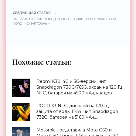
СЛЕДУЮЩАЯ СТАТЬЯ
ONEPLUS ТИЗЕРИТ ВЫХОД НОВОГО БЮДЖЕТНОГО СМАРТФОНА
NORD - «СМАРТФОНЫ»
Похожие статьи:
Redmi K30: 4G и 5G-версии, чип
Snapdragon 730G/765G, экран на 120 Гц,
NFC, батарея на 4500 мАч, квадро-
камера на 64 Мп и ценник от $227 -
«Смартфоны»
POCO X3 NFC: дисплей на 120 Гц,
защита от воды IP54, чип Snapdragon
732G, батарея на 5160 мАч,
стереодинамики, квадро-камера и
ценник от 229 евро - «Смартфоны»
Motorola представила Moto G60 и
Moto G40 Fusion: IPS-дисплеи на 120