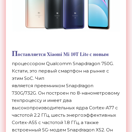
П
оставляется Xiaomi Mi 10T Lite с новым
процессором Qualcomm Snapdragon 750G.
Кстати, это первый смартфон на рынке с
этим SoC. Чип
является
преемником Snapdragon
730G/732G. Он
построен по 8-нанометровому
техпроцессу и имеет два
высокопроизводительных ядра Cortex-A77 с
частотой 2.2 ГГц, шесть энергоэффективных
Cortex-A55 с частотой 1.8 ГГц, а также
встроенный 5G-модем Snapdragon X52. Он