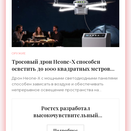
ОРУЖИЕ
Тросовый дрон Heone-X способен
осветить до 1000 квадратных метров
земли - «Беспилотники»
Дрон Heone-X с мощными светодиодными панелями
способен зависать в воздухе и обеспечивать
непрерывное освещение пространства на
протяжении целых суток. В отличие от стационарных
источников света,
Ростех разработал
высокочувствительный
тепловизор «Сыч-3К» с
дальностью распознавания до 2 км
Подробнее