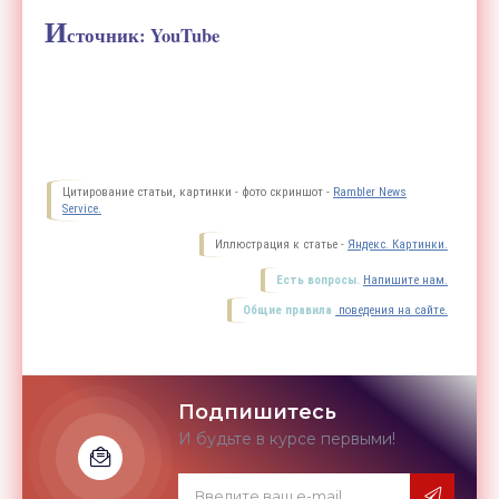
И
сточник: YouTube
Цитирование статьи, картинки - фото скриншот -
Rambler News
Service.
Иллюстрация к статье -
Яндекс. Картинки.
Есть вопросы.
Напишите нам.
Общие правила
поведения на сайте.
Подпишитесь
И будьте в курсе первыми!