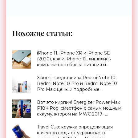
Похожие статьи:
iPhone 11, iPhone XR и iPhone SE
(2020), как и iPhone 12, лишились
комплектного блока питания и
наушников EarPods - «Смартфоны»
Xiaomi представила Redmi Note 10,
Redmi Note 10 Pro и Redmi Note 10
Pro Max: цены и подробные
характеристики новинок -
«Смартфоны»
Вот это кирпич! Energizer Power Max
P18K Pop: смартфон с самым мощным
аккумулятором на MWC 2019 -
«Смартфоны»
Travel Cup: кружка определяющая
качество воды от украинского