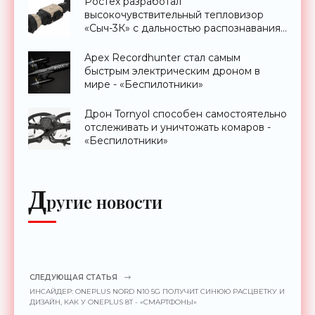
Ростех разработал
высокочувствительный тепловизор
«Сыч-3К» с дальностью распознавания
до 2 км - «Гаджеты»
Apex Recordhunter стал самым
быстрым электрическим дроном в
мире - «Беспилотники»
Дрон Tornyol способен самостоятельно
отслеживать и уничтожать комаров -
«Беспилотники»
Д
ругие новости
СЛЕДУЮЩАЯ СТАТЬЯ
ИНСАЙДЕР: ONEPLUS NORD N10 5G ПОЛУЧИТ СИНЮЮ РАСЦВЕТКУ И
ДИЗАЙН, КАК У ONEPLUS 8T - «СМАРТФОНЫ»