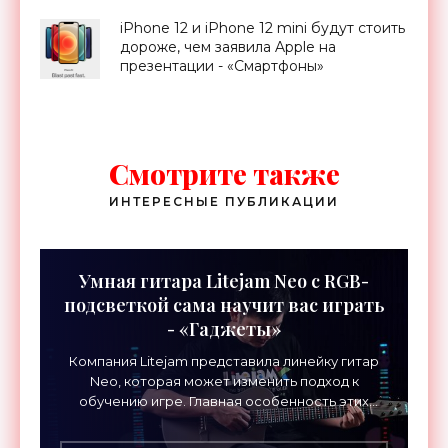
iPhone 12 и iPhone 12 mini будут стоить
дороже, чем заявила Apple на
презентации - «Смартфоны»
Смотрите также
ИНТЕРЕСНЫЕ ПУБЛИКАЦИИ
Умная гитара Litejam Neo с RGB-
подсветкой сама научит вас играть
- «Гаджеты»
Компания Litejam представила линейку гитар
Neo, которая может изменить подход к
обучению игре. Главная особенность этих
инструментов – встроенная RGB-подсветка
грифа. Светодиоды