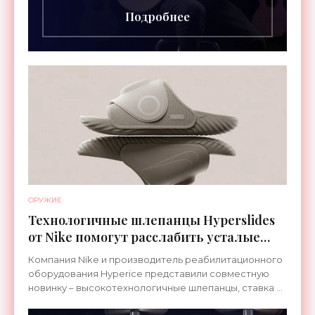
Подробнее
ОРУЖИЕ
Технологичные шлепанцы Hyperslides
от Nike помогут расслабить усталые
ноги после тренировки - «Гаджеты»
Компания Nike и производитель реабилитационного
оборудования Hyperice представили совместную
новинку – высокотехнологичные шлепанцы, ставка в
которых сделана на сочетание тепла и вибрации.