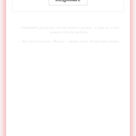
- «Гаджеты»
-- Начинайте делать все, что вы можете сделать – и даже то, о чем
можете хотя бы мечтать.
-- Все дело в мыслях. Мысль — начало всего. И мыслями можно
управлять. И поэтому главное дело совершенствования: работать над
мыслями.
-- Идите уверенно по направлению к мечте. Живите той жизнью,
которую вы сами себе придумали.
-- Самое большое богатство — это ум. Самая большая нищета —
глупость. Из всех страхов самый пугающий — самолюбование.
-- Лучшее, что можно сделать с хорошим советом, это пропустить его
мимо ушей. Он никогда не бывает полезен никому, кроме того, кто
его дал.
-- Люблю давать советы и очень не люблю, когда их дают мне.