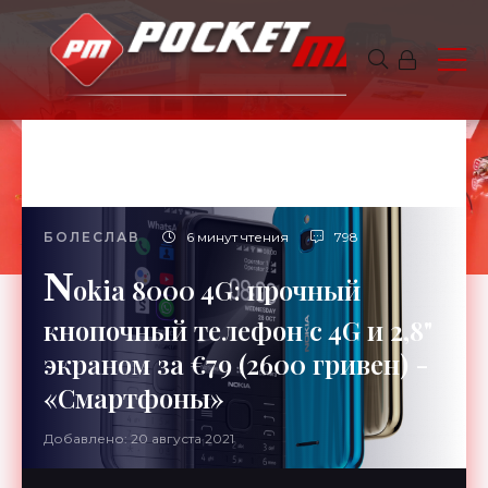
БОЛЕСЛАВ
6 минут чтения
798
N
okia 8000 4G: прочный
кнопочный телефон с 4G и 2,8"
экраном за €79 (2600 гривен) -
«Смартфоны»
Добавлено: 20 августа 2021