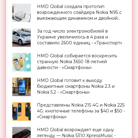
HMD Global создала прототип
возрождённого слайдера Nokia N95 с
выезжающим динамиком и двойной
фронтальной камерой - «Смартфоны»
За год число электромобилей в
Украине увеличилось в 4 раза и
составило 2600 единиц - «Транспорт»
HMD Global собирается воскресить
странную Nokia 3650 18-летней
давности - «Смартфоны»
HMD Global готовит к выходу
бюджетные смартфоны Nokia 2.3 и
Nokia 5.2 - «Смартфоны»
Представлены Nokia 215 4G и Nokia 225
4G: кнопочные телефоны за $40 и $50 -
«Смартфоны»
HMD Global возрождает еще одну
легенду — Nokia 5310 XpressMusic -