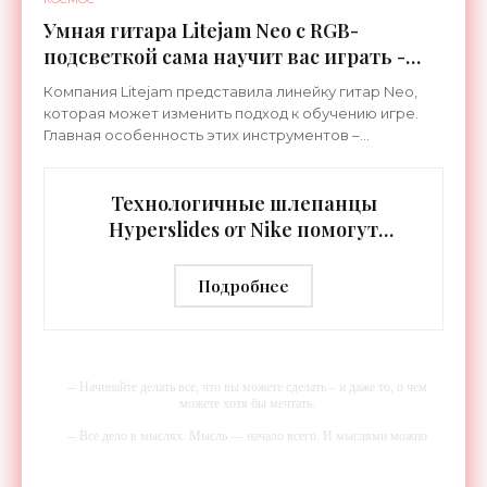
Умная гитара Litejam Neo с RGB-
подсветкой сама научит вас играть -
«Гаджеты»
Компания Litejam представила линейку гитар Neo,
которая может изменить подход к обучению игре.
Главная особенность этих инструментов –
встроенная RGB-подсветка грифа. Светодиоды
синхронизируются с
Технологичные шлепанцы
Hyperslides от Nike помогут
расслабить усталые ноги после
тренировки - «Гаджеты»
Подробнее
-- Начинайте делать все, что вы можете сделать – и даже то, о чем
можете хотя бы мечтать.
-- Все дело в мыслях. Мысль — начало всего. И мыслями можно
управлять. И поэтому главное дело совершенствования: работать над
мыслями.