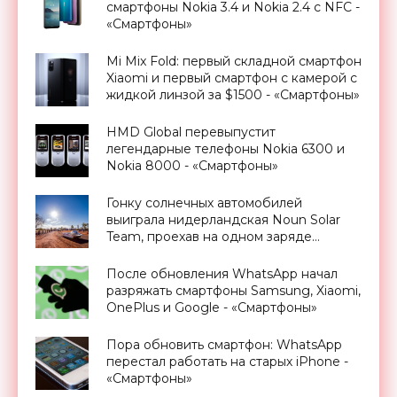
смартфоны Nokia 3.4 и Nokia 2.4 с NFC -
«Смартфоны»
Mi Mix Fold: первый складной смартфон
Xiaomi и первый смартфон с камерой с
жидкой линзой за $1500 - «Смартфоны»
HMD Global перевыпустит
легендарные телефоны Nokia 6300 и
Nokia 8000 - «Смартфоны»
Гонку солнечных автомобилей
выиграла нидерландская Noun Solar
Team, проехав на одном заряде
батарей 1500 км - «Новости
Электроники»
После обновления WhatsApp начал
разряжать смартфоны Samsung, Xiaomi,
OnePlus и Google - «Смартфоны»
Пора обновить смартфон: WhatsApp
перестал работать на старых iPhone -
«Смартфоны»