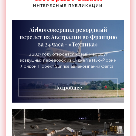
ИНТЕРЕСНЫЕ ПУБЛИКАЦИИ
Airbus совершил рекордный
перелет из Австралии во Францию
за 24 часа - «Техника»
В 2027 году откроется новый маршрут
воздушных перевозок из Сиднея в Нью-Йорк и
Лондон. Проект Sunrise авиакомпании Qantas
Airways организует беспосадочные перелеты
длительностью до 24
Подробнее