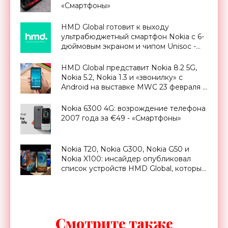
«Смартфоны»
HMD Global готовит к выходу
ультрабюджетный смартфон Nokia c 6-
дюймовым экраном и чипом Unisoc -
«Смартфоны»
HMD Global представит Nokia 8.2 5G,
Nokia 5.2, Nokia 1.3 и «звонилку» с
Android на выставке MWC 23 февраля -
«Смартфоны»
Nokia 6300 4G: возрождение телефона
2007 года за €49 - «Смартфоны»
Nokia T20, Nokia G300, Nokia G50 и
Nokia X100: инсайдер опубликовал
список устройств HMD Global, которые
готовят к анонсу - «Смартфоны»
Смотрите также