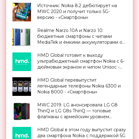
Источник: Nokia 8.2 дебютирует на
MWC 2020 и получит только 5G-
версию - «Смартфоны»
Realme Narzo 10A и Narzo 10:
бюджетные смартфоны с чипами
MediaTek и ёмкими аккумуляторами от
$112 - «Смартфоны»
HMD Global готовит к выходу
ультрабюджетный смартфон Nokia c 6-
дюймовым экраном и чипом Unisoc -
«Смартфоны»
HMD Global перевыпустит
легендарные телефоны Nokia 6300 и
Nokia 8000 - «Смартфоны»
MWC 2019: LG анонсировала LG G8
ThinQ и LG G8s ThinQ — топовые
флагманы с армейским уровнем
защиты - «Смартфоны»
HMD Global в этом году выпустит сразу
два смартфона Nokia с поддержкой 5G