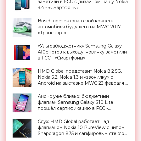
заметили в FCC с дизайном, как у Nokia
3.4 - «Смартфоны»
Bosch презентовал свой концепт
автомобиля будущего на MWC 2017 -
«Транспорт»
«Ультрабюджетник» Samsung Galaxy
A10e готов к выходу: новинку заметили
в FCC - «Смартфоны»
HMD Global представит Nokia 8.2 5G,
Nokia 5.2, Nokia 1.3 и «звонилку» с
Android на выставке MWC 23 февраля -
«Смартфоны»
Анонс уже близко: бюджетный
флагман Samsung Galaxy S10 Lite
прошёл сертификацию в FCC -
«Смартфоны»
Слух: HMD Global работает над
флагманом Nokia 10 PureView с чипом
Snapdragon 875 и сапфировым стеклом
- «Смартфоны»