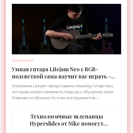
специализируется на робототехнике и космической
ТЕХНОЛОГИИ
Умная гитара Litejam Neo с RGB-
подсветкой сама научит вас играть -
«Гаджеты»
Компания Litejam представила линейку гитар Neo,
которая может изменить подход к обучению игре.
Главная особенность этих инструментов –
встроенная RGB-подсветка грифа. Светодиоды
синхронизируются с
Технологичные шлепанцы
Hyperslides от Nike помогут
расслабить усталые ноги после