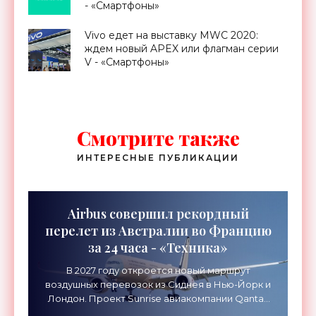
- «Смартфоны»
Vivo едет на выставку MWC 2020:
ждем новый APEX или флагман серии
V - «Смартфоны»
Смотрите также
ИНТЕРЕСНЫЕ ПУБЛИКАЦИИ
Airbus совершил рекордный
перелет из Австралии во Францию
за 24 часа - «Техника»
В 2027 году откроется новый маршрут
воздушных перевозок из Сиднея в Нью-Йорк и
Лондон. Проект Sunrise авиакомпании Qantas
Airways организует беспосадочные перелеты