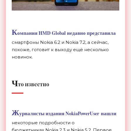
К
омпания HMD Global недавно представила
смартфоны Nokia 6.2 и Nokia 7.2, а сейчас,
похоже, готовит к выходу ещё несколько
новинок.
Ч
то известно
Ж
урналисты издания NokiaPowerUser нашли
некоторые подробности о
бюджетниках Nokia 2.3 и Nokia 5.2. Первое