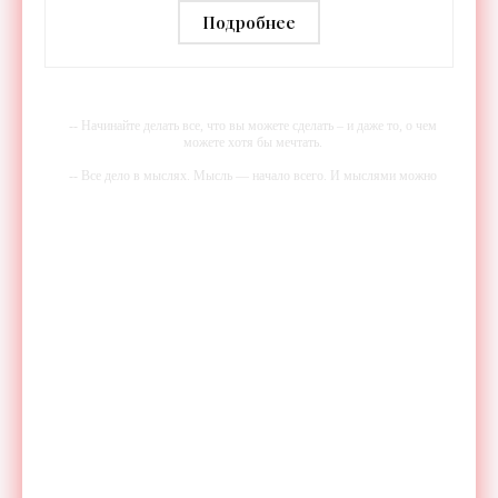
тренировки - «Гаджеты»
Подробнее
-- Начинайте делать все, что вы можете сделать – и даже то, о чем
можете хотя бы мечтать.
-- Все дело в мыслях. Мысль — начало всего. И мыслями можно
управлять. И поэтому главное дело совершенствования: работать над
мыслями.
-- Идите уверенно по направлению к мечте. Живите той жизнью,
которую вы сами себе придумали.
-- Самое большое богатство — это ум. Самая большая нищета —
глупость. Из всех страхов самый пугающий — самолюбование.
-- Лучшее, что можно сделать с хорошим советом, это пропустить его
мимо ушей. Он никогда не бывает полезен никому, кроме того, кто
его дал.
-- Люблю давать советы и очень не люблю, когда их дают мне.