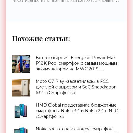
NOVA 6 И «ДЫРЯВОГО» ПЛАНШЕТА MATEPAD PRО - «СМАРТФОНЫ»
Похожие статьи:
Вот это кирпич! Energizer Power Max
P18K Pop: смартфон с самым мощным
аккумулятором на MWC 2019 -
«Смартфоны»
Moto G7 Play «засветилась» в FCC:
дисплей с вырезом и SoC Snapdragon
632 - «Смартфоны»
HMD Global представила бюджетные
смартфоны Nokia 3.4 и Nokia 2.4 с NFC -
«Смартфоны»
Nokia 5.4 готова к анонсу: смартфон