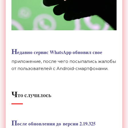
Н
едавно сервис WhatsApp обновил свое
приложение, после чего посыпались жалобы
от
пользователей с
Android-смартфонами
.
Ч
то случилось
П
осле обновления до
версии
2.19.32
5