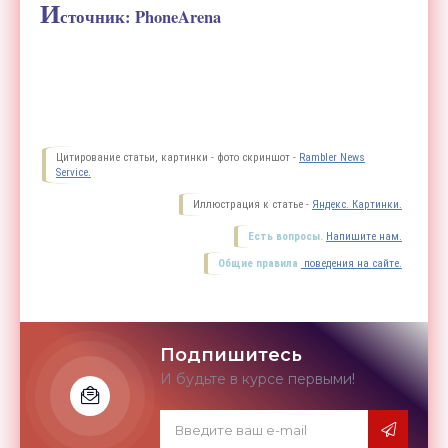
И
сточник: PhoneArena
Цитирование статьи, картинки - фото скриншот -
Rambler News
Service.
Иллюстрация к статье -
Яндекс. Картинки.
Есть вопросы.
Напишите нам.
Общие правила
поведения на сайте.
Подпишитесь
И будьте в курсе первыми!