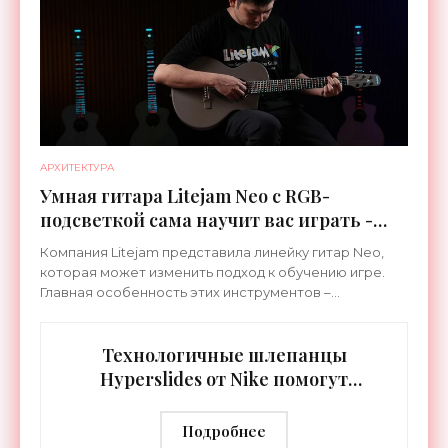
АРХИТЕКТУРА
Умная гитара Litejam Neo с RGB-
подсветкой сама научит вас играть -
«Гаджеты»
Компания Litejam представила линейку гитар Neo,
которая может изменить подход к обучению игре.
Главная особенность этих инструментов –
встроенная RGB-подсветка грифа. Светодиоды
синхронизируются с
Технологичные шлепанцы
Hyperslides от Nike помогут
расслабить усталые ноги после
тренировки - «Гаджеты»
Подробнее