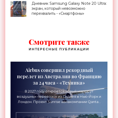
Дневник Samsung Galaxy Note 20 Ultra:
экран, который невозможно
перехвалить - «Смартфоны»
Смотрите также
ИНТЕРЕСНЫЕ ПУБЛИКАЦИИ
Airbus совершил рекордный
перелет из Австралии во Францию
за 24 часа - «Техника»
В 2027 году откроется новый маршрут
воздушных перевозок из Сиднея в Нью-Йорк и
Лондон. Проект Sunrise авиакомпании Qantas
Airways организует беспосадочные перелеты
длительностью до 24