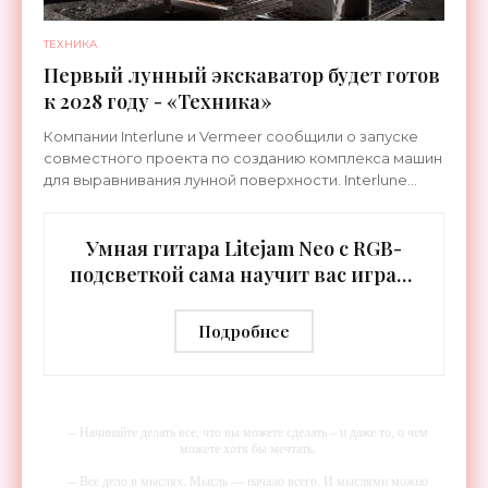
ТЕХНИКА
Первый лунный экскаватор будет готов
к 2028 году - «Техника»
Компании Interlune и Vermeer сообщили о запуске
совместного проекта по созданию комплекса машин
для выравнивания лунной поверхности. Interlune
специализируется на робототехнике и космической
Умная гитара Litejam Neo с RGB-
подсветкой сама научит вас играть
- «Гаджеты»
Подробнее
-- Начинайте делать все, что вы можете сделать – и даже то, о чем
можете хотя бы мечтать.
-- Все дело в мыслях. Мысль — начало всего. И мыслями можно