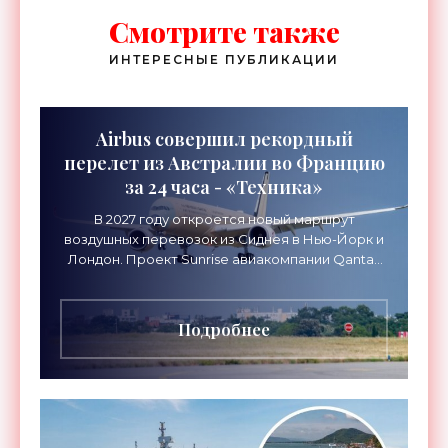
Смотрите также
ИНТЕРЕСНЫЕ ПУБЛИКАЦИИ
Airbus совершил рекордный
перелет из Австралии во Францию
за 24 часа - «Техника»
В 2027 году откроется новый маршрут
воздушных перевозок из Сиднея в Нью-Йорк и
Лондон. Проект Sunrise авиакомпании Qantas
Airways организует беспосадочные перелеты
длительностью до 24
Подробнее