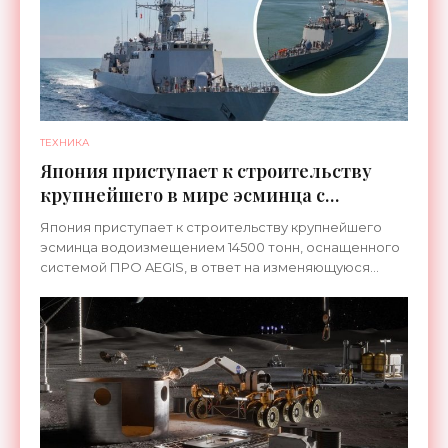
ТЕХНИКА
Япония приступает к строительству
крупнейшего в мире эсминца с
системой ПРО AEGIS - «Оружие»
Япония приступает к строительству крупнейшего
эсминца водоизмещением 14500 тонн, оснащенного
системой ПРО AEGIS, в ответ на изменяющуюся
ситуацию в Восточной Азии — в частности, на
ракетные