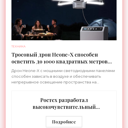
ТЕХНИКА
Тросовый дрон Heone-X способен
осветить до 1000 квадратных метров
земли - «Беспилотники»
Дрон Heone-X с мощными светодиодными панелями
способен зависать в воздухе и обеспечивать
непрерывное освещение пространства на
протяжении целых суток. В отличие от стационарных
источников света,
Ростех разработал
высокочувствительный
тепловизор «Сыч-3К» с
дальностью распознавания до 2 км
Подробнее
- «Гаджеты»