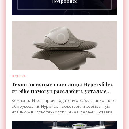
Подробнее
ТЕХНИКА
Технологичные шлепанцы Hyperslides
от Nike помогут расслабить усталые
ноги после тренировки - «Гаджеты»
Компания Nike и производитель реабилитационного
оборудования Hyperice представили совместную
новинку – высокотехнологичные шлепанцы, ставка в
которых сделана на сочетание тепла и вибрации.