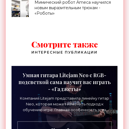
Мимический робот Ameca научился
новым выразительным трюкам -
«Роботы»
Смотрите также
ИНТЕРЕСНЫЕ ПУБЛИКАЦИИ
Умная гитара Litejam Neo с RGB-
подсветкой сама научит вас играть
- «Гаджеты»
Компания Litejam представила линейку гитар
Neo, которая может изменить подход к
обучению игре. Главная особенность этих
инструментов – встроенная RGB-подсветка
грифа. Светодиоды