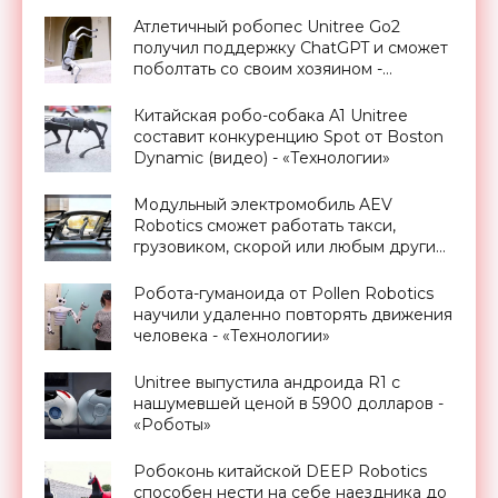
Атлетичный робопес Unitree Go2
получил поддержку ChatGPT и сможет
поболтать со своим хозяином -
«Роботы»
Китайская робо-собака A1 Unitree
составит конкуренцию Spot от Boston
Dynamic (видео) - «Технологии»
Модульный электромобиль AEV
Robotics сможет работать такси,
грузовиком, скорой или любым другим
беспилотником - «Транспорт»
Робота-гуманоида от Pollen Robotics
научили удаленно повторять движения
человека - «Технологии»
Unitree выпустила андроида R1 с
нашумевшей ценой в 5900 долларов -
«Роботы»
Робоконь китайской DEEP Robotics
способен нести на себе наездника до