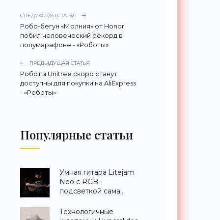
СЛЕДУЮЩАЯ СТАТЬЯ
Робо-бегун «Молния» от Honor
побил человеческий рекорд в
полумарафоне - «Роботы»
ПРЕДЫДУЩАЯ СТАТЬЯ
Роботы Unitree скоро станут
доступны для покупки на AliExpress
- «Роботы»
Популярные статьи
Умная гитара Litejam
Neo с RGB-
подсветкой сама
научит вас играть -
«Гаджеты»
Технологичные