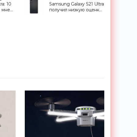
ra: 10
Samsung Galaxy S21 Ultra
е мне
получил низкую оценку
iFixit за
ремонтопригодность -
«Смартфоны»