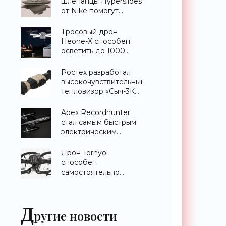
шлепанцы Hyperslides
от Nike помогут
расслабить усталые
ноги после
Тросовый дрон
тренировки -
Heone-X способен
«Гаджеты»
осветить до 1000
квадратных метров
земли -
Ростех разработал
«Беспилотники»
высокочувствительный
тепловизор «Сыч-3К»
с дальностью
распознавания до 2
Apex Recordhunter
км - «Гаджеты»
стал самым быстрым
электрическим
дроном в мире -
«Беспилотники»
Дрон Tornyol
способен
самостоятельно
отслеживать и
уничтожать комаров -
«Беспилотники»
Д
ругие новости