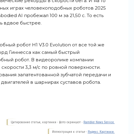
веческие рекорды в скорости бега. И на то
рных играх человекоподобных роботов 2025
bodied AI пробежал 100 м за 21,50 с. То есть
ть вдвое быстрее.
бный робот H1 V3.0 Evolution от все той же
орд Гиннесса как самый быстрый
бный робот. В видеоролике компании
 скорости 3,3 м/с по ровной поверхности.
зования запатентованной зубчатой передачи и
двигателей в шарнирах суставов робота.
Цитирование статьи, картинки - фото скриншот -
Rambler News Service.
Иллюстрация к статье -
Яндекс. Картинки.