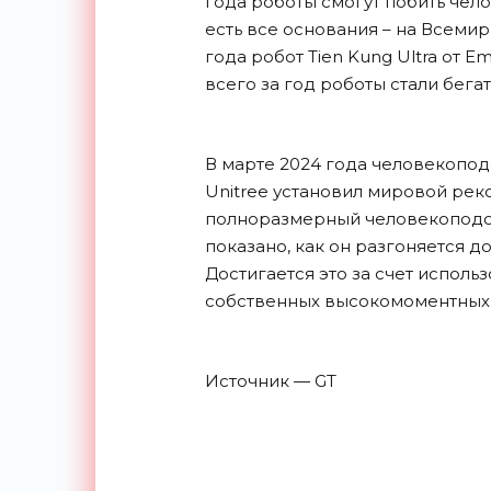
года роботы смогут побить чело
есть все основания – на Всеми
года робот Tien Kung Ultra от Em
всего за год роботы стали бега
В марте 2024 года человекоподо
Unitree установил мировой рек
полноразмерный человекоподо
показано, как он разгоняется до
Достигается это за счет исполь
собственных высокомоментных 
Источник — GT