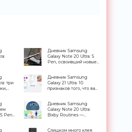
g
Дневник Samsung
ra:
Galaxy Note 20 Ultra: S
Pen, освоивший новые
а и
профессии -
 камеры
«Смартфоны»
g
Дневник Samsung
ra: три
Galaxy 21 Ultra: 10
ки,
признаков того, что вам
т меня
нужен этот смартфон -
ртфоны»
«Смартфоны»
g
Дневник Samsung
чем
Galaxy Note 20 Ultra:
 S Pen
Bixby Routines —
сценарии,
приближающие
g
Слишком много клея:
будущее - «Смартфоны»