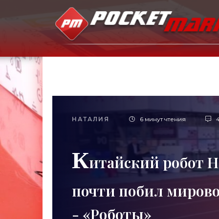
НАТАЛИЯ
6 минут чтения
К
итайский робот H1
почти побил мирово
- «Роботы»