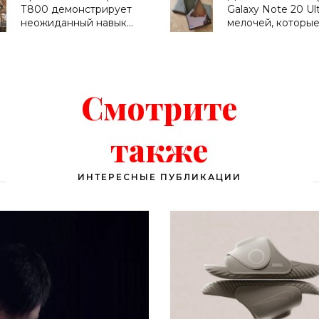
Т800 демонстрирует
Galaxy Note 20 Ult
неожиданный навык
мелочей, которы
владения кунг фу -
нравятся в этом
«Роботы»
смартфоне -
«Смартфоны»
Смотрите
также
ИНТЕРЕСНЫЕ ПУБЛИКАЦИИ