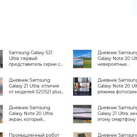
Samsung Galaxy S21
Дневник Samsun
Ultra: первый
Galaxy Note 20 Ult
представитель серии со
невероятные
стилусом S Pen, еще и
возможности зум
дешевле
другие хитрости
Дневник Samsung
Дневник Samsun
прошлогоднего S20
- «Смартфоны»
Galaxy 21 Ultra: отличия
Galaxy Note 20 Ult
Ultra - «Смартфоны»
от моделей S21/S21 plus
режима фотосъем
и S20 Ultra -
которые приводя
«Смартфоны»
в восторг - «Сма
Дневник Samsung
Дневник Samsun
Galaxy Note 20 Ultra:
Galaxy 21 Ultra: за
экран, который
этому смартфону
невозможно
и что он умеет -
перехвалить -
«Смартфоны»
Промышленный робот
Дневник Samsun
«Смартфоны»