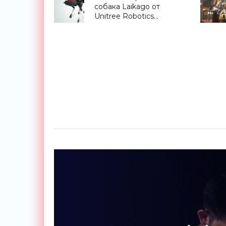
собака Laikago от
«Смартфоны»
Unitree Robotics
составит конкуренцию
Spot Mini (видео) -
«Технологии»