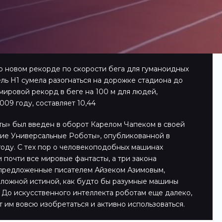
 о новом рекорде по скорости бега для гуманоидных
ь H1 сумела разогнаться на дорожке стадиона до
, мировой рекорд в беге на 100 м для людей,
09 году, составляет 10,44
ы» был введен в оборот Карелом Чапеком в своей
ие Универсальные Роботы», опубликованной в
году. С тех пор о человекоподобных машинах
 почти все мировые фантасты, а три закона
 предложенные писателем Айзеком Азимовым,
ложной истиной, как будто бы разумные машины
 До искусственного интеллекта роботам еще далеко,
т им вовсю изобретаться и активно использоваться.