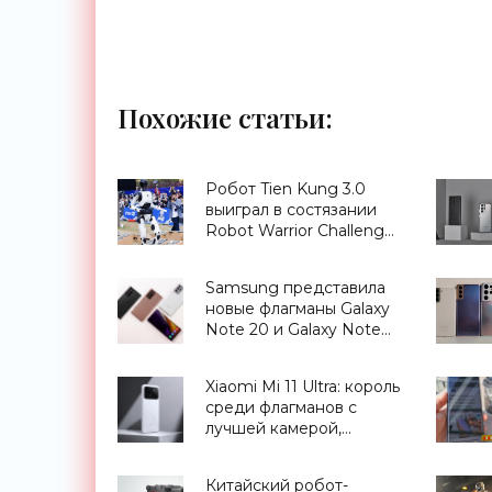
Похожие статьи:
Робот Tien Kung 3.0
выиграл в состязании
Robot Warrior Challenge
полностью без участия
человека - «Роботы»
Samsung представила
новые флагманы Galaxy
Note 20 и Galaxy Note
20 Ultra со стилусом S
Pen: в чем отличие и что
Xiaomi Mi 11 Ultra: король
изменилось -
среди флагманов с
«Смартфоны»
лучшей камерой,
вторым дисплеем,
защитой IP68 и экраном
Китайский робот-
Dolby Vision за $900 -