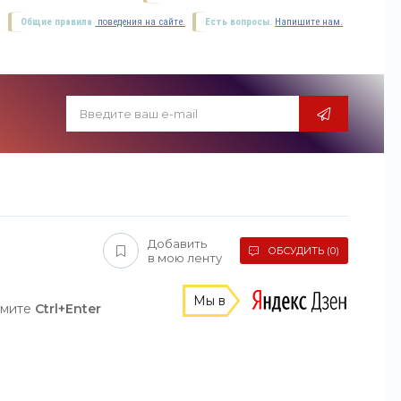
Общие правила
поведения на сайте.
Есть вопросы.
Напишите нам.
Добавить
ОБСУДИТЬ (0)
в мою ленту
Мы в
жмите
Ctrl+Enter