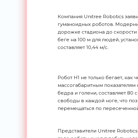
Компания Unitree Robotics заяв
гуманоидных роботов. Модерни
дорожке стадиона до скорости в
беге на 100 м для людей, устан
составляет 10,44 м/с.
Робот H1 не только бегает, как ч
массогабаритным показателям с
бедра и голени, составляет 80 с
свободы в каждой ноге, что поз
перемещаться по пересеченной
Представители Unitree Robotics