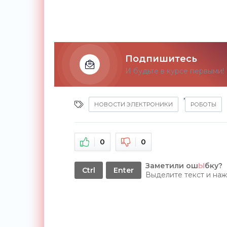
Подпишитесь
И будьте в курсе первыми!
,
НОВОСТИ ЭЛЕКТРОНИКИ
РОБОТЫ
0
0
Заметили ош
Ы
бку?
Ctrl
Enter
Выделите текст и на