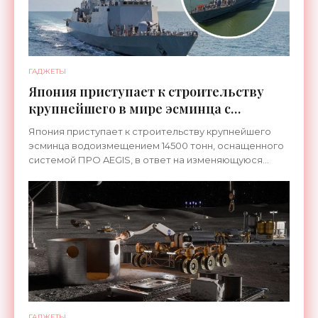
ГАДЖЕТЫ
Япония приступает к строительству
крупнейшего в мире эсминца с
системой ПРО AEGIS - «Оружие»
Япония приступает к строительству крупнейшего
эсминца водоизмещением 14500 тонн, оснащенного
системой ПРО AEGIS, в ответ на изменяющуюся
ситуацию в Восточной Азии — в частности, на
ракетные
ГАДЖЕТЫ