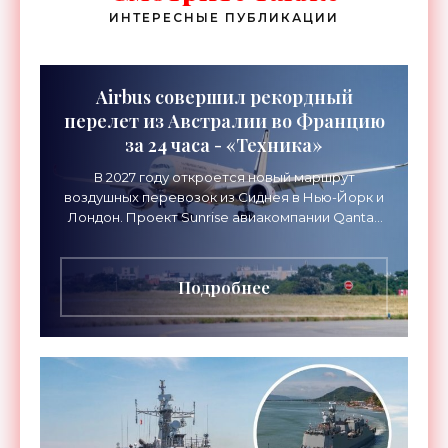
ИНТЕРЕСНЫЕ ПУБЛИКАЦИИ
Airbus совершил рекордный
перелет из Австралии во Францию
за 24 часа - «Техника»
В 2027 году откроется новый маршрут
воздушных перевозок из Сиднея в Нью-Йорк и
Лондон. Проект Sunrise авиакомпании Qantas
Airways организует беспосадочные перелеты
длительностью до 24
Подробнее