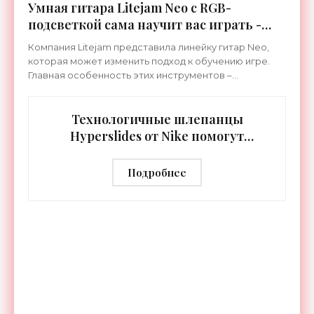
Умная гитара Litejam Neo с RGB-
подсветкой сама научит вас играть -
«Гаджеты»
Компания Litejam представила линейку гитар Neo,
которая может изменить подход к обучению игре.
Главная особенность этих инструментов –
встроенная RGB-подсветка грифа. Светодиоды
синхронизируются с
Технологичные шлепанцы
Hyperslides от Nike помогут
расслабить усталые ноги после
тренировки - «Гаджеты»
Подробнее