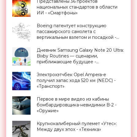
Представлены 36 проектов
национальных стандартов в области
ИИ - «Смартфоны»
Boeing патентует конструкцию
пассажирского самолета с
вертикальным взлетом и посадкой -
«Техника»
Дневник Samsung Galaxy Note 20 Ultra:
Bixby Routines — сценарии,
приближающие будущее -
«Смартфоны»
Электрохэтчбек Opel Ampera-e
получил запас хода 520 км (NEDC) -
«Транспорт»
Первое в мире видео из кабины
бомбардировщика-невидимки B-2 -
«Оружие»
Крупнокалиберный пулемет «Утес»:
Между двух эпох - «Техника»