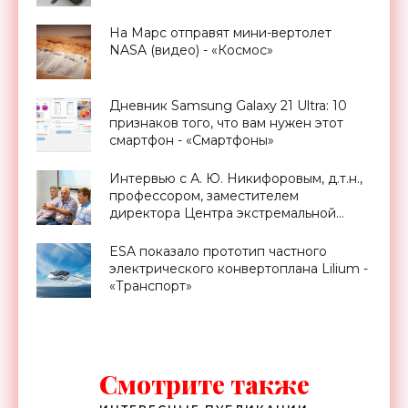
На Марс отправят мини-вертолет
NASA (видео) - «Космос»
Дневник Samsung Galaxy 21 Ultra: 10
признаков того, что вам нужен этот
смартфон - «Смартфоны»
Интервью с А. Ю. Никифоровым, д.т.н.,
профессором, заместителем
директора Центра экстремальной
прикладной электроники НИЯУ
МИФИ - «Смартфоны»
ESA показало прототип частного
электрического конвертоплана Lilium -
«Транспорт»
Смотрите также