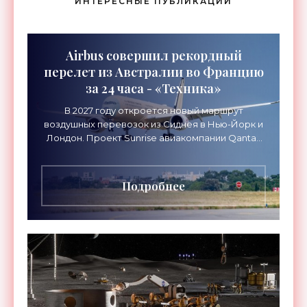
ИНТЕРЕСНЫЕ ПУБЛИКАЦИИ
Airbus совершил рекордный
перелет из Австралии во Францию
за 24 часа - «Техника»
В 2027 году откроется новый маршрут
воздушных перевозок из Сиднея в Нью-Йорк и
Лондон. Проект Sunrise авиакомпании Qantas
Airways организует беспосадочные перелеты
длительностью до 24
Подробнее