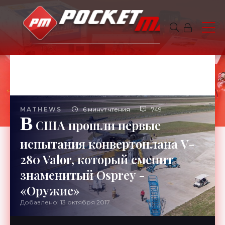
MATHEWS
6 минут чтения
749
В
США прошли первые
испытания конвертоплана V-
280 Valor, который сменит
знаменитый Osprey -
«Оружие»
Добавлено: 13 октября 2017