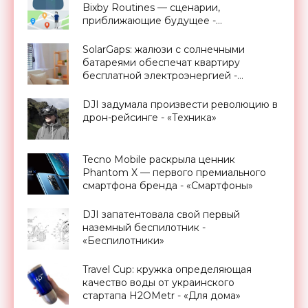
Bixby Routines — сценарии,
приближающие будущее -
«Смартфоны»
SolarGaps: жалюзи с солнечными
батареями обеспечат квартиру
бесплатной электроэнергией -
«Новости Электроники»
DJI задумала произвести революцию в
дрон-рейсинге - «Техника»
Tecno Mobile раскрыла ценник
Phantom X — первого премиального
смартфона бренда - «Смартфоны»
DJI запатентовала свой первый
наземный беспилотник -
«Беспилотники»
Travel Cup: кружка определяющая
качество воды от украинского
стартапа H2OMetr - «Для дома»