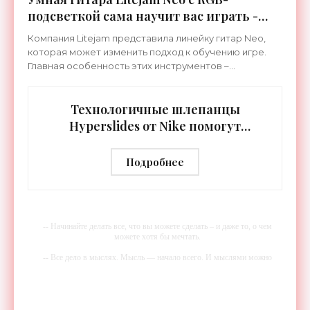
подсветкой сама научит вас играть -
«Гаджеты»
Компания Litejam представила линейку гитар Neo,
которая может изменить подход к обучению игре.
Главная особенность этих инструментов –
встроенная RGB-подсветка грифа. Светодиоды
синхронизируются с
Технологичные шлепанцы
Hyperslides от Nike помогут
расслабить усталые ноги после
тренировки - «Гаджеты»
Подробнее
-- Начинайте делать все, что вы можете сделать – и даже то, о чем
можете хотя бы мечтать.
-- Все дело в мыслях. Мысль — начало всего. И мыслями можно
управлять. И поэтому главное дело совершенствования: работать над
мыслями.
-- Идите уверенно по направлению к мечте. Живите той жизнью,
которую вы сами себе придумали.