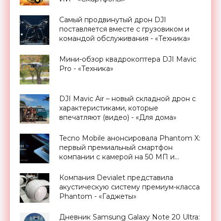
Самый продвинутый дрон DJI
поставляется вместе с грузовиком и
командой обслуживания - «Техника»
Мини-обзор квадрокоптера DJI Mavic
Pro - «Техника»
DJI Mavic Air – новый складной дрон с
характеристиками, которые
впечатляют (видео) - «Для дома»
Tecno Mobile анонсировала Phantom X:
первый премиальный смартфон
компании с камерой на 50 МП и
AMOLED-экраном на 90 Гц -
«Смартфоны»
Компания Devialet представила
акустическую систему премиум-класса
Phantom - «Гаджеты»
Дневник Samsung Galaxy Note 20 Ultra: