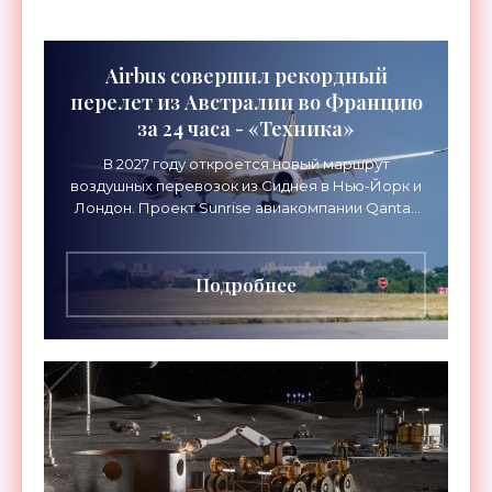
Airbus совершил рекордный
перелет из Австралии во Францию
за 24 часа - «Техника»
В 2027 году откроется новый маршрут
воздушных перевозок из Сиднея в Нью-Йорк и
Лондон. Проект Sunrise авиакомпании Qantas
Airways организует беспосадочные перелеты
длительностью до 24
Подробнее