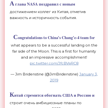
А
глава NASA поздравил с новым
достижением коллег из Китая, отметив
важность и историчность события.
C
ongratulations to China’s Chang’e-4 team for
what appears to be a successful landing on the
far side of the Moon. This is a first for humanity
and an impressive accomplishment!
pic.twitter.com/JfcBVsjRC8
— Jim Bridenstine (@JimBridenstine)
January 3,
2019
К
итай стремится обогнать США и Россию и
строит очень амбициозные планы по