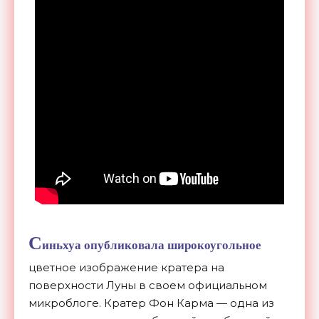
С
иньхуа опубликовала широкоугольное
цветное изображение кратера на
поверхности Луны в своем официальном
микроблоге. Кратер Фон Карма — одна из