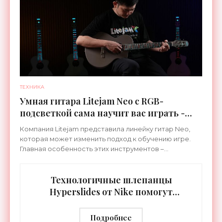
ТЕХНИКА
Умная гитара Litejam Neo с RGB-
подсветкой сама научит вас играть -
«Гаджеты»
Компания Litejam представила линейку гитар Neo,
которая может изменить подход к обучению игре.
Главная особенность этих инструментов –
встроенная RGB-подсветка грифа. Светодиоды
синхронизируются с
Технологичные шлепанцы
Hyperslides от Nike помогут
расслабить усталые ноги после
тренировки - «Гаджеты»
Подробнее