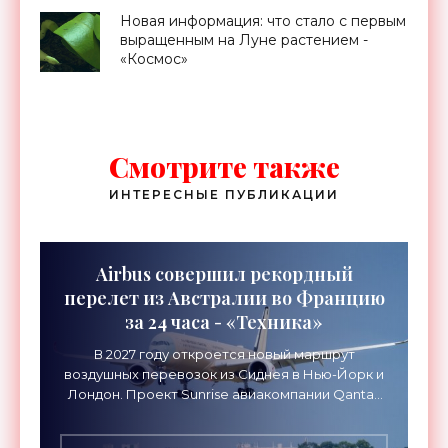
Новая информация: что стало с первым
выращенным на Луне растением -
«Космос»
Смотрите также
ИНТЕРЕСНЫЕ ПУБЛИКАЦИИ
Airbus совершил рекордный
перелет из Австралии во Францию
за 24 часа - «Техника»
В 2027 году откроется новый маршрут
воздушных перевозок из Сиднея в Нью-Йорк и
Лондон. Проект Sunrise авиакомпании Qantas
Airways организует беспосадочные перелеты
длительностью до 24