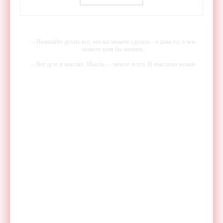
-- Начинайте делать все, что вы можете сделать – и даже то, о чем
можете хотя бы мечтать.
-- Все дело в мыслях. Мысль — начало всего. И мыслями можно
управлять. И поэтому главное дело совершенствования: работать над
мыслями.
-- Идите уверенно по направлению к мечте. Живите той жизнью,
которую вы сами себе придумали.
-- Самое большое богатство — это ум. Самая большая нищета —
глупость. Из всех страхов самый пугающий — самолюбование.
-- Лучшее, что можно сделать с хорошим советом, это пропустить его
мимо ушей. Он никогда не бывает полезен никому, кроме того, кто
его дал.
-- Люблю давать советы и очень не люблю, когда их дают мне.