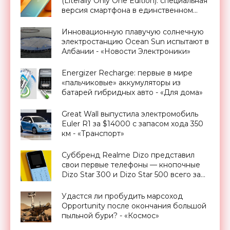
(Literally Only One Edition): специальная
версия смартфона в единственном
экземпляре - «Смартфоны»
Инновационную плавучую солнечную
электростанцию Ocean Sun испытают в
Албании - «Новости Электроники»
Energizer Recharge: первые в мире
«пальчиковые» аккумуляторы из
батарей гибридных авто - «Для дома»
Great Wall выпустила электромобиль
Euler R1 за $14000 с запасом хода 350
км - «Транспорт»
Суббренд Realme Dizo представил
свои первые телефоны — кнопочные
Dizo Star 300 и Dizo Star 500 всего за
$17 - «Смартфоны»
Удастся ли пробудить марсоход
Opportunity после окончания большой
пыльной бури? - «Космос»