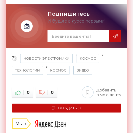
Подпишитесь
И будьте в курсе первыми!
,
,
НОВОСТИ ЭЛЕКТРОНИКИ
КОСМОС
,
,
ТЕХНОЛОГИИ
КОСМОС
ВИДЕО
Добавить
0
0
в мою ленту
ОБСУДИТЬ (0)
Мы в