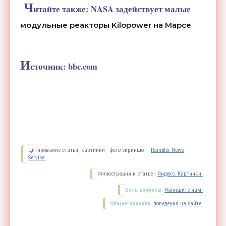
Ч
итайте также:
NASA задействует малые
модульные реакторы Kilopower на Марсе
И
сточник:
bbc.com
Цитирование статьи, картинки - фото скриншот -
Rambler News
Service.
Иллюстрация к статье -
Яндекс. Картинки.
Есть вопросы.
Напишите нам.
Общие правила
поведения на сайте.