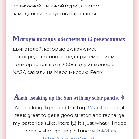
возможной пыльной бури), а затем
замедлился, выпустив парашюты.
М
ягкую посадку обеспечили 12 реверсивных
двигателей, которые включились
непосредственно перед приземлением, -
примерно так же в 2008 году инженеры
NASA сажали на Марс миссию Fenix.
A
aah...soaking up the Sun with my solar panels. 🌞
After a long flight, and thrilling
#MarsLanding
, it
feels great to get a good stretch and recharge
my batteries. (Like, literally.) It’s just what I’ll need
to really start getting in tune with
#Mars
.
https://t.co/yse3VEst3G