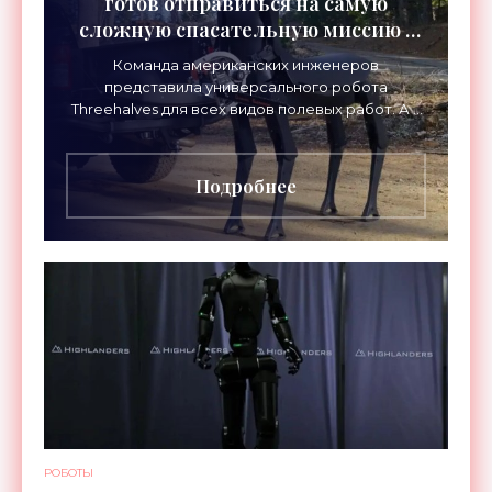
готов отправиться на самую
сложную спасательную миссию -
«Роботы»
Команда американских инженеров
представила универсального робота
Threehalves для всех видов полевых работ. А в
первую очередь – для спасательных миссий с
прицелом на работу в зонах
Подробнее
РОБОТЫ