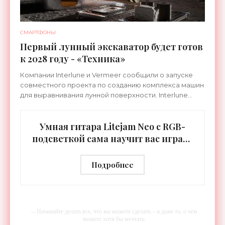
СМАРТФОНЫ
Первый лунный экскаватор будет готов
к 2028 году - «Техника»
Компании Interlune и Vermeer сообщили о запуске
совместного проекта по созданию комплекса машин
для выравнивания лунной поверхности. Interlune
специализируется на робототехнике и космической
Умная гитара Litejam Neo с RGB-
подсветкой сама научит вас играть
- «Гаджеты»
Подробнее
-- Начинайте делать все, что вы можете сделать – и даже то, о чем
можете хотя бы мечтать.