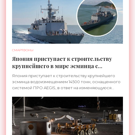
СМАРТФОНЫ
Япония приступает к строительству
крупнейшего в мире эсминца с
системой ПРО AEGIS - «Оружие»
Япония приступает к строительству крупнейшего
эсминца водоизмещением 14500 тонн, оснащенного
системой ПРО AEGIS, в ответ на изменяющуюся
ситуацию в Восточной Азии — в частности, на
ракетные