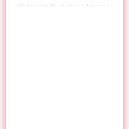
-- Все дело в мыслях. Мысль — начало всего. И мыслями можно
управлять. И поэтому главное дело совершенствования: работать над
мыслями.
-- Идите уверенно по направлению к мечте. Живите той жизнью,
которую вы сами себе придумали.
-- Самое большое богатство — это ум. Самая большая нищета —
глупость. Из всех страхов самый пугающий — самолюбование.
-- Лучшее, что можно сделать с хорошим советом, это пропустить его
мимо ушей. Он никогда не бывает полезен никому, кроме того, кто
его дал.
-- Люблю давать советы и очень не люблю, когда их дают мне.