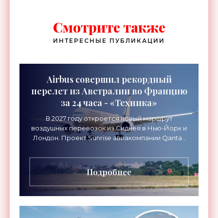
Смотрите также
ИНТЕРЕСНЫЕ ПУБЛИКАЦИИ
Airbus совершил рекордный
перелет из Австралии во Францию
за 24 часа - «Техника»
В 2027 году откроется новый маршрут
воздушных перевозок из Сиднея в Нью-Йорк и
Лондон. Проект Sunrise авиакомпании Qantas
Airways организует беспосадочные перелеты
длительностью до 24
Подробнее