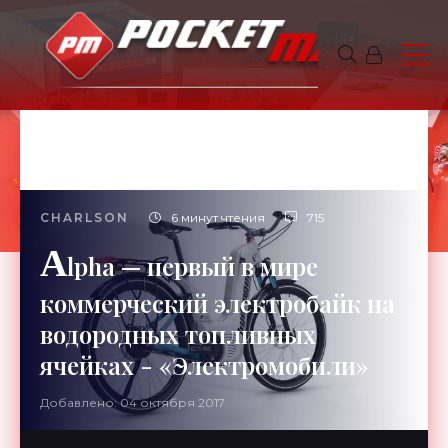
CHARLSON
6 минут чтения
715
A
lpha — первый в мире
коммерческий электробайк на
водородных топливных
ячейках - «Электромобили»
Добавлено: 04 октября 2017