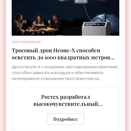
ЭЛЕКТРОМОБИЛИ
Тросовый дрон Heone-X способен
осветить до 1000 квадратных метров
земли - «Беспилотники»
Дрон Heone-X с мощными светодиодными панелями
способен зависать в воздухе и обеспечивать
непрерывное освещение пространства на
протяжении целых суток. В отличие от стационарных
источников света,
Ростех разработал
высокочувствительный
тепловизор «Сыч-3К» с
дальностью распознавания до 2 км
Подробнее
- «Гаджеты»