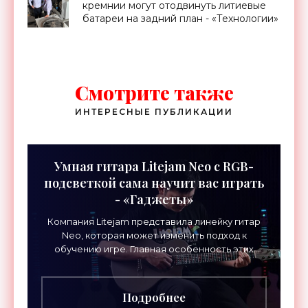
кремнии могут отодвинуть литиевые
батареи на задний план - «Технологии»
Смотрите также
ИНТЕРЕСНЫЕ ПУБЛИКАЦИИ
Умная гитара Litejam Neo с RGB-
подсветкой сама научит вас играть
- «Гаджеты»
Компания Litejam представила линейку гитар
Neo, которая может изменить подход к
обучению игре. Главная особенность этих
инструментов – встроенная RGB-подсветка
грифа. Светодиоды
Подробнее