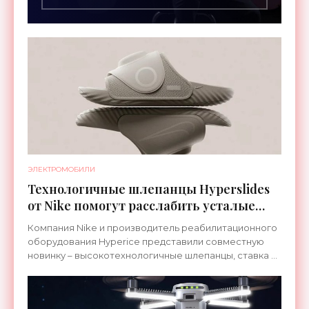
ЭЛЕКТРОМОБИЛИ
Технологичные шлепанцы Hyperslides
от Nike помогут расслабить усталые
ноги после тренировки - «Гаджеты»
Компания Nike и производитель реабилитационного
оборудования Hyperice представили совместную
новинку – высокотехнологичные шлепанцы, ставка в
которых сделана на сочетание тепла и вибрации.