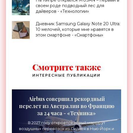
На Кипре открылся MUSAN – первый в
своем роде подводный лес для
дайверов - «Технологии»
Дневник Samsung Galaxy Note 20 Ultra:
10 мелочей, которые мне нравятся в
этом смартфоне - «Смартфоны»
Смотрите также
ИНТЕРЕСНЫЕ ПУБЛИКАЦИИ
Airbus совершил рекордный
перелет из Австралии во Францию
за 24 часа - «Техника»
В 2027 году откроется новый маршрут
воздушных перевозок из Сиднея в Нью-Йорк и