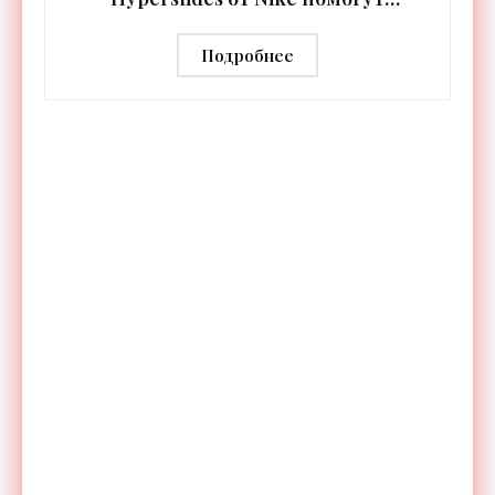
расслабить усталые ноги после
тренировки - «Гаджеты»
Подробнее