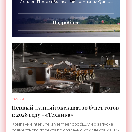
Лондон. Проект Sunrise авиакомпании Qantas
Airways организует беспосадочные перелеты
длительностью до 24
Подробнее
ОРУЖИЕ
Первый лунный экскаватор будет готов
к 2028 году - «Техника»
Компании Interlune и Vermeer сообщили о запуске
совместного проекта по созданию комплекса машин