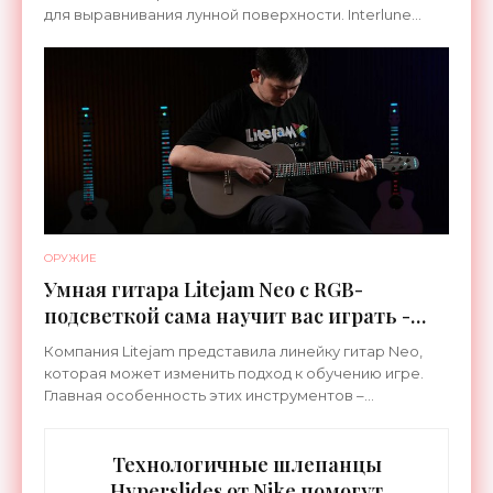
для выравнивания лунной поверхности. Interlune
специализируется на робототехнике и космической
ОРУЖИЕ
Умная гитара Litejam Neo с RGB-
подсветкой сама научит вас играть -
«Гаджеты»
Компания Litejam представила линейку гитар Neo,
которая может изменить подход к обучению игре.
Главная особенность этих инструментов –
встроенная RGB-подсветка грифа. Светодиоды
синхронизируются с
Технологичные шлепанцы
Hyperslides от Nike помогут