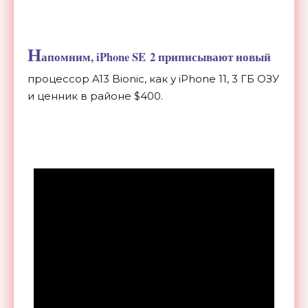
Н
апомним, iPhone SE
2 приписывают новый
процессор A13 Bionic, как у
iPhone 11, 3 ГБ
ОЗУ
и
ценник в
районе $400.