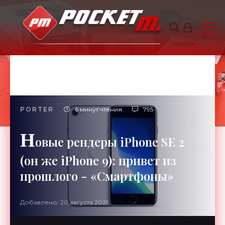
PORTER
6 минут чтения
795
Н
овые рендеры iPhone SE 2
(он же iPhone 9): привет из
прошлого - «Смартфоны»
Добавлено: 20 августа 2021