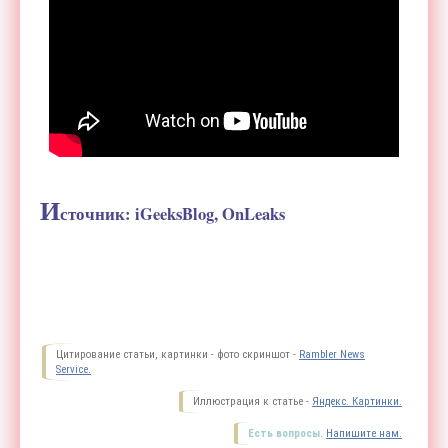
И
сточник: iGeeksBlog, OnLeaks
Цитирование статьи, картинки - фото скриншот -
Rambler News
Service.
Иллюстрация к статье -
Яндекс. Картинки.
Есть вопросы.
Напишите нам.