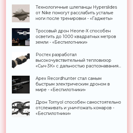
Технологичные шлепанцы Hyperslides
от Nike помогут расслабить усталые
ноги после тренировки - «Гаджеты»
Тросовый дрон Heone-X способен
осветить до 1000 квадратных метров
земли - «Беспилотники»
Ростех разработал
высокочувствительный тепловизор
«Сыч-3К» с дальностью распознавания
до 2 км - «Гаджеты»
Apex Recordhunter стал самым
быстрым электрическим дроном в
мире - «Беспилотники»
Дрон Tornyol способен самостоятельно
отслеживать и уничтожать комаров -
«Беспилотники»