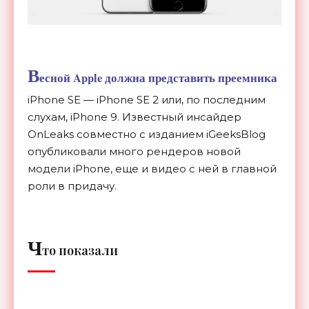
В
есной Apple должна представить преемника
iPhone SE
—
iPhone SE
2 или, по
последним
слухам, iPhone 9. Известный инсайдер
OnLeaks совместно с
изданием iGeeksBlog
опубликовали много рендеров новой
модели iPhone, еще и
видео с
ней в
главной
роли в
придачу.
Ч
то показали