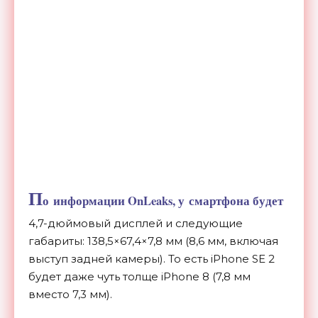
П
о
информации OnLeaks, у
смартфона будет
4,
7-дюймовый
дисплей и
следующие
габариты: 138,5
×
67,4
×
7,8
мм (8,6
мм, включая
выступ задней камеры). То
есть iPhone SE
2
будет даже чуть толще iPhone 8 (7,8
мм
вместо 7,3
мм).