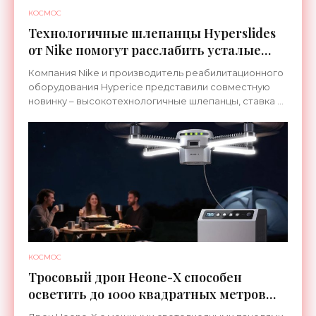
КОСМОС
Технологичные шлепанцы Hyperslides
от Nike помогут расслабить усталые
ноги после тренировки - «Гаджеты»
Компания Nike и производитель реабилитационного
оборудования Hyperice представили совместную
новинку – высокотехнологичные шлепанцы, ставка в
которых сделана на сочетание тепла и вибрации.
КОСМОС
Тросовый дрон Heone-X способен
осветить до 1000 квадратных метров
земли - «Беспилотники»