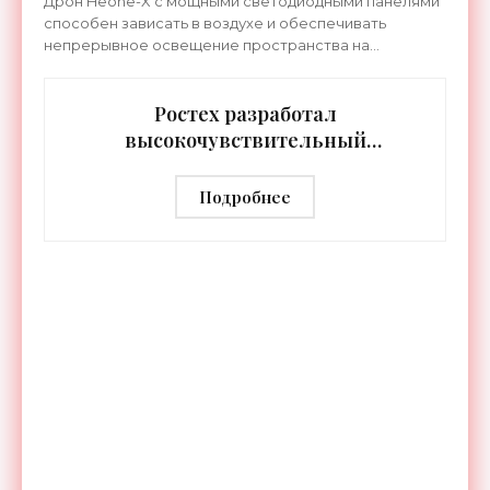
Дрон Heone-X с мощными светодиодными панелями
способен зависать в воздухе и обеспечивать
непрерывное освещение пространства на
протяжении целых суток. В отличие от стационарных
источников света,
Ростех разработал
высокочувствительный
тепловизор «Сыч-3К» с
дальностью распознавания до 2 км
Подробнее
- «Гаджеты»