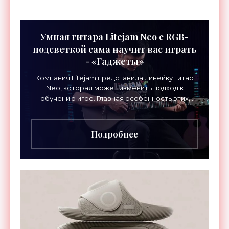
Умная гитара Litejam Neo с RGB-
подсветкой сама научит вас играть
- «Гаджеты»
Компания Litejam представила линейку гитар
Neo, которая может изменить подход к
обучению игре. Главная особенность этих
инструментов – встроенная RGB-подсветка
грифа. Светодиоды
Подробнее