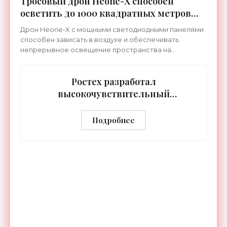
Тросовый дрон Heone-X способен
осветить до 1000 квадратных метров
земли - «Беспилотники»
Дрон Heone-X с мощными светодиодными панелями
способен зависать в воздухе и обеспечивать
непрерывное освещение пространства на
протяжении целых суток. В отличие от стационарных
источников света,
Ростех разработал
высокочувствительный
тепловизор «Сыч-3К» с
дальностью распознавания до 2 км
Подробнее
- «Гаджеты»