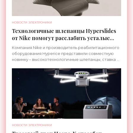
НОВОСТИ ЭЛЕКТРОНИКИ
Технологичные шлепанцы Hyperslides
от Nike помогут расслабить усталые
ноги после тренировки - «Гаджеты»
Компания Nike и производитель реабилитационного
оборудования Hyperice представили совместную
новинку – высокотехнологичные шлепанцы, ставка в
которых сделана на сочетание тепла и вибрации.
НОВОСТИ ЭЛЕКТРОНИКИ