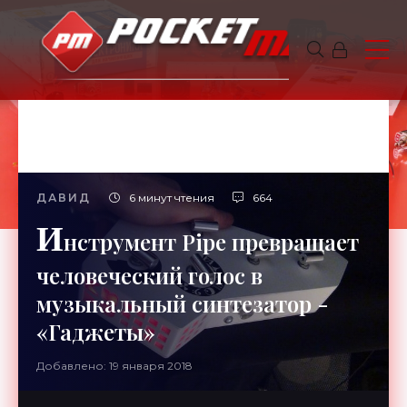
ДАВИД
6 минут чтения
664
И
нструмент Pipe превращает
человеческий голос в
музыкальный синтезатор -
«Гаджеты»
Добавлено: 19 января 2018