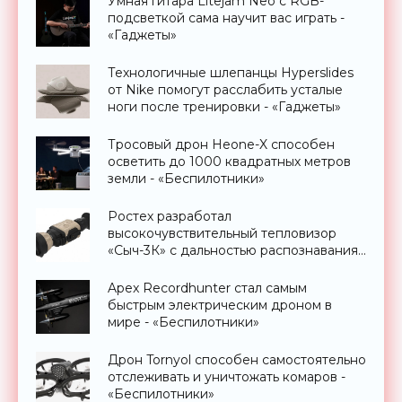
Умная гитара Litejam Neo с RGB-
подсветкой сама научит вас играть -
«Гаджеты»
Технологичные шлепанцы Hyperslides
от Nike помогут расслабить усталые
ноги после тренировки - «Гаджеты»
Тросовый дрон Heone-X способен
осветить до 1000 квадратных метров
земли - «Беспилотники»
Ростех разработал
высокочувствительный тепловизор
«Сыч-3К» с дальностью распознавания
до 2 км - «Гаджеты»
Apex Recordhunter стал самым
быстрым электрическим дроном в
мире - «Беспилотники»
Дрон Tornyol способен самостоятельно
отслеживать и уничтожать комаров -
«Беспилотники»