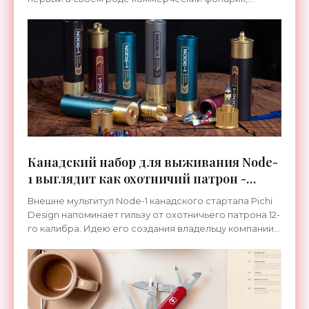
который работает на натрий-ионных батареях. Он
представляет
Канадский набор для выживания Node-
1 выглядит как охотничий патрон -
«Техника»
Внешне мультитул Node-1 канадского стартапа Pichi
Design напоминает гильзу от охотничьего патрона 12-
го калибра. Идею его создания владельцу компании
Мин Яну подсказала дочь, показавшая ему однажды