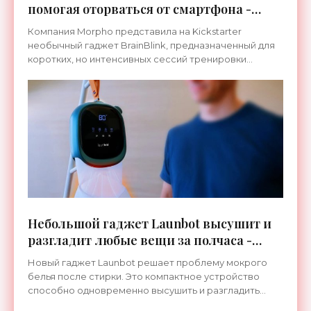
помогая оторваться от смартфона -
«Гаджеты»
Компания Morpho представила на Kickstarter
необычный гаджет BrainBlink, предназначенный для
коротких, но интенсивных сессий тренировки
внимания и реакции. Его ключевая особенность —
строго
Небольшой гаджет Launbot высушит и
разгладит любые вещи за полчаса -
«Гаджеты»
Новый гаджет Launbot решает проблему мокрого
белья после стирки. Это компактное устройство
способно одновременно высушить и разгладить
одежду прямо в номере отеля или квартире.