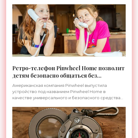
Ретро-телефон Pinwheel Home позволит
детям безопасно общаться без
приложений и соцсетей - «Гаджеты»
Американская компания Pinwheel выпустила
устройство под названием Pinwheel Home в
качестве универсального и безопасного средства
связи для детей. Оно выглядит и работает как
телефон из прошлого