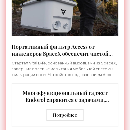
Портативный фильтр Access от
инженеров SpaceX обеспечит чистой
водой в любой точке мира -
Стартап Vital Lyfe, основанный выходцами из SpaceX,
«Технологии»
завершил полевые испытания мобильной системы
фильтрации воды. Устройство под названием Access
настолько приглянулось инвесторам, что проект уж
Многофункциональный гаджет
Endorol справится с задачами,
которые не по силам обычному
фонарю - «Гаджеты»
Подробнее