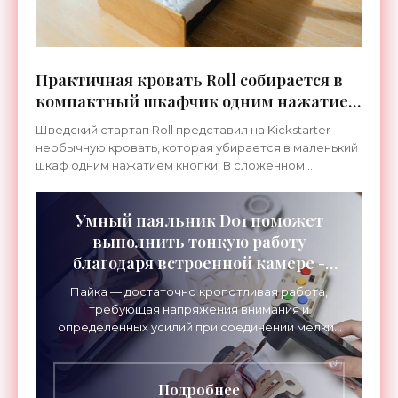
Практичная кровать Roll собирается в
компактный шкафчик одним нажатием
кнопки - «Техника»
Шведский стартап Roll представил на Kickstarter
необычную кровать, которая убирается в маленький
шкаф одним нажатием кнопки. В сложенном
состоянии матрас сворачивается в рулон, а каркас
Умный паяльник D01 поможет
выполнить тонкую работу
благодаря встроенной камере -
«Гаджеты»
Пайка — достаточно кропотливая работа,
требующая напряжения внимания и
определенных усилий при соединении мелких
деталей, для чего приходится иногда
пользоваться увеличительным стеклом.
Подробнее