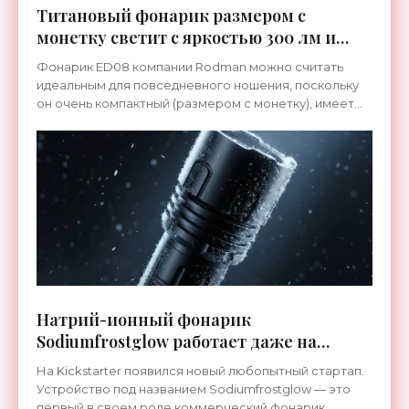
Титановый фонарик размером с
монетку светит с яркостью 300 лм и
работает целый день - «Гаджеты»
Фонарик ED08 компании Rodman можно считать
идеальным для повседневного ношения, поскольку
он очень компактный (размером с монетку), имеет
прочный корпус (изготовлен из титана Grade 5), весит
всего
Натрий-ионный фонарик
Sodiumfrostglow работает даже на
жестоком морозе - «Гаджеты»
На Kickstarter появился новый любопытный стартап.
Устройство под названием Sodiumfrostglow — это
первый в своем роде коммерческий фонарик,