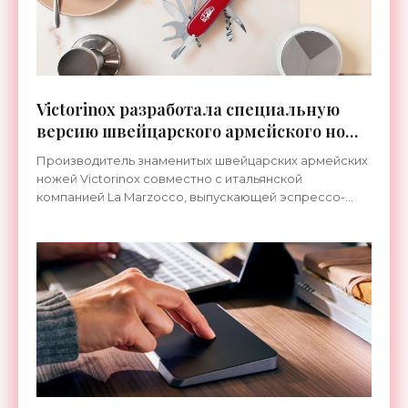
Victorinox разработала специальную
версию швейцарского армейского ножа
для любителей кофе - «Гаджеты»
Производитель знаменитых швейцарских армейских
ножей Victorinox совместно с итальянской
компанией La Marzocco, выпускающей эспрессо-
машины, разработали специальный мультитул
Victorinox x La Marzocco