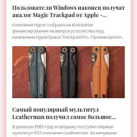
Пользователи Windows наконец получат
аналог Magic Trackpad от Apple -
«Гаджеты»
Компания Hyper собрала на Kickstarter
финансирование на выпуск устройства под
названием HyperSpace Trackpad Pro. Производитель
заявляет, что новинка станет самым совершенным
трекпадом для Windows,
Самый популярный мультитул
Leatherman получил самое большое
обновление в своей истории -
В далеком 1983 году в продажу поступил первый
«Гаджеты»
мультитул PST компании Leatherman. За минувшие