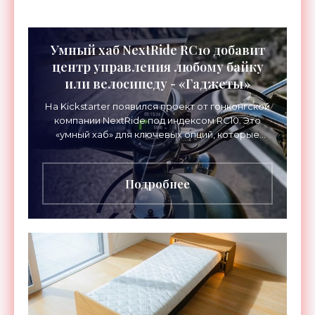
Умный хаб NextRide RC10 добавит
центр управления любому байку
или велосипеду - «Гаджеты»
На Kickstarter появился проект от гонконгской
компании NextRide под индексом RC10. Это
«умный хаб» для ключевых опций, которые
необходимы для сопровождения поездок на
велосипеде или
Подробнее