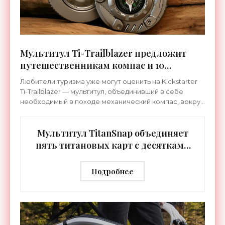
Мультитул Ti-Trailblazer предложит
путешественникам компас и 10
практичных инструментов - «Техника»
Любители туризма уже могут оценить на Kickstarter
Ti-Trailblazer — мультитул, объединивший в себе
необходимый в походе механический компас, вокруг
которого расположили еще десять инструментов.
Среди
Мультитул TitanSnap объединяет
пять титановых карт с десятками
функций - «Техника»
Подробнее