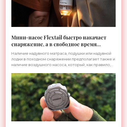
Мини-насос Flextail быстро накачает
снаряжение, а в свободное время
поработает фонариком - «Техника»
Наличие надувного матраса, подушки или надувной
лодки в походном снаряжении предполагает также и
наличие воздушного насоса, который, как правило,
занимает немало места. Но мини-насос Flextail