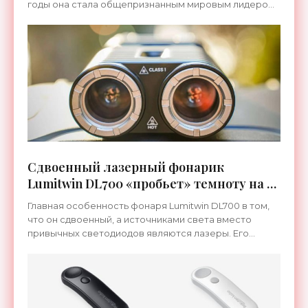
годы она стала общепризнанным мировым лидером
в области производства мультитулов, регулярно
поставляя на
Сдвоенный лазерный фонарик
Lumitwin DL700 «пробьет» темноту на 2
километра - «Гаджеты»
Главная особенность фонаря Lumitwin DL700 в том,
что он сдвоенный, а источниками света вместо
привычных светодиодов являются лазеры. Его
корпус изготовлен из цельного алюминиевого
сплава 6061. Длина