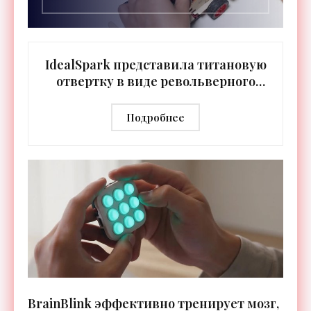
IdealSpark представила титановую
отвертку в виде револьверного
барабана - «Техника»
Подробнее
BrainBlink эффективно тренирует мозг,