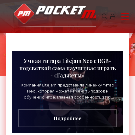
Умная гитара Litejam Neo с RGB-
подсветкой сама научит вас играть
- «Гаджеты»
Компания Litejam представила линейку гитар
Neo, которая может изменить подход к
обучению игре. Главная особенность этих
инструментов – встроенная RGB-подсветка
грифа. Светодиоды
Подробнее