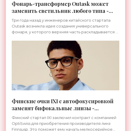
Фонарь-трансформер Outask может
заменить светильник любого типа -
«Гаджеты»
Три года назад у инженеров китайского стартапа
Outask возникла идея создания универсального
фонаря, у которого верхняя часть раскладывается в
штатив с магнитными креплениями. В результате
появились
Финские очки IXI с автофокусировкой
заменят бифокальные линзы -
«Гаджеты»
Финский стартап IXI заключил контракт с компанией
OptiSwiss для приобретения производителя линз
Finnsusp. Это поможет ему начать мелкосерийное