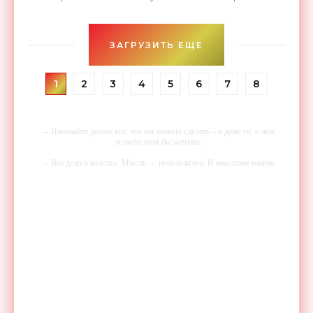
производство своего детища – первой полноценной
версии
ЗАГРУЗИТЬ ЕЩЕ
1
2
3
4
5
6
7
8
-- Начинайте делать все, что вы можете сделать – и даже то, о чем
можете хотя бы мечтать.
-- Все дело в мыслях. Мысль — начало всего. И мыслями можно
управлять. И поэтому главное дело совершенствования: работать над
мыслями.
-- Идите уверенно по направлению к мечте. Живите той жизнью,
которую вы сами себе придумали.
-- Самое большое богатство — это ум. Самая большая нищета —
глупость. Из всех страхов самый пугающий — самолюбование.
-- Лучшее, что можно сделать с хорошим советом, это пропустить его
мимо ушей. Он никогда не бывает полезен никому, кроме того, кто
его дал.
-- Люблю давать советы и очень не люблю, когда их дают мне.