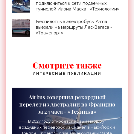
подключиться к сети подземных
туннелей Илона Маска - «Технологии»
Беспилотные электробусы Arma
выехали на маршруты Лас-Вегаса -
«Транспорт»
Смотрите также
ИНТЕРЕСНЫЕ ПУБЛИКАЦИИ
Airbus совершил рекордный
перелет из Австралии во Францию
за 24 часа - «Техника»
В 2027 году откроется новый маршрут
воздушных перевозок из Сиднея в Нью-Йорк и
Лондон. Проект Sunrise авиакомпании Qantas