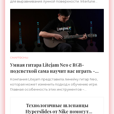
для выравнивания лунной поверхности. Interlune
специализируется на робототехнике и космической
СМАРТФОНЫ
Умная гитара Litejam Neo с RGB-
подсветкой сама научит вас играть -
«Гаджеты»
Компания Litejam представила линейку гитар Neo,
которая может изменить подход к обучению игре.
Главная особенность этих инструментов –
встроенная RGB-подсветка грифа. Светодиоды
синхронизируются с
Технологичные шлепанцы
Hyperslides от Nike помогут